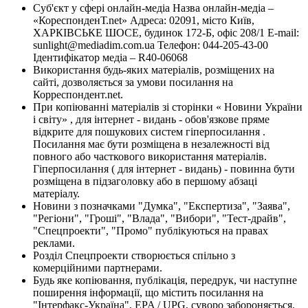
Суб'єкт у сфері онлайн-медіа Назва онлайн-медіа –
«КореспонденТ.net» Адреса: 02091, місто Київ,
ХАРКІВСЬКЕ ШОСЕ, будинок 172-Б, офіс 208/1 E-mail:
sunlight@mediadim.com.ua
Телефон: 044-205-43-00
Ідентифікатор медіа – R40-06068
Використання будь-яких матеріалів, розміщених на
сайті, дозволяється за умови посилання на
Корреспондент.net.
При копіюванні матеріалів зі сторінки « Новини України
і світу» , для інтернет - видань - обов'язкове пряме
відкрите для пошукових систем гіперпосилання .
Посилання має бути розміщена в незалежності від
повного або часткового використання матеріалів.
Гіперпосилання ( для інтернет - видань) - повинна бути
розміщена в підзаголовку або в першому абзаці
матеріалу.
Новини з позначками "Думка", "Експертиза", "Заява",
"Регіони", "Гроші", "Влада", "Вибори", "Тест-драйв",
"Спецпроекти", "Промо" публікуються на правах
реклами.
Розділ Спецпроекти створюється спільно з
комерційними партнерами.
Будь яке копіювання, публікація, передрук, чи наступне
поширення інформації, що містить посилання на
"Інтерфакс-Україна", EPA / UPG, суворо забороняється.