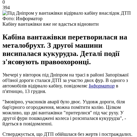
0
394
Фото: Информатор
Кабіну вантажівки вже не вдасться відновити
Кабіна вантажівки перетворилася на
металобрухт. З другої машини
висипалася кукурудза. Деталі події
з'ясовують правоохоронці.
Увечері у вівторок під Дніпром на трасі в районі Запорізької
об'їзної дороги сталася ДТП за участю двох фур. В одного з
автомобілів відірвало кабіну, повідомляє
Інформатор
в
п'ятницю, 13 грудня.
"Імовірно, учасників аварії було двоє. Уздовж дороги, біля
бар'єрного огородження, можна помітити колію. Цілком
можливо, що дві вантажівки "притерлися" під час руху. У
другої фури пошкоджені колеса і розсипалася кукурудза", -
йдеться в повідомленні.
Стверджується, що ДТП обійшлася без жертв і постраждалих.