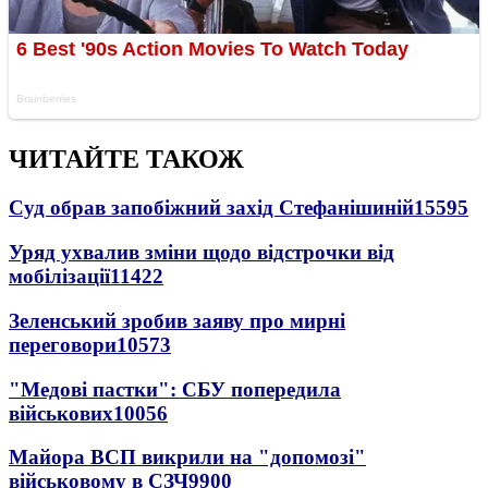
ЧИТАЙТЕ ТАКОЖ
Суд обрав запобіжний захід Стефанішиній
15595
Уряд ухвалив зміни щодо відстрочки від
мобілізації
11422
Зеленський зробив заяву про мирні
переговори
10573
"Медові пастки": СБУ попередила
військових
10056
Майора ВСП викрили на "допомозі"
військовому в СЗЧ
9900