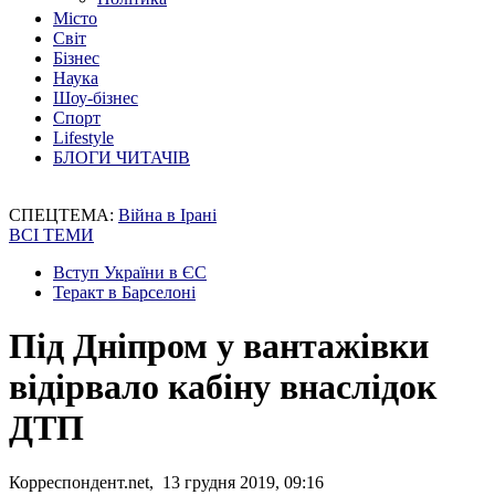
Місто
Світ
Бізнес
Наука
Шоу-бізнес
Спорт
Lifestyle
БЛОГИ ЧИТАЧІВ
СПЕЦТЕМА:
Війна в Ірані
ВСІ ТЕМИ
Вступ України в ЄС
Теракт в Барселоні
Під Дніпром у вантажівки
відірвало кабіну внаслідок
ДТП
Корреспондент.net, 13 грудня 2019, 09:16