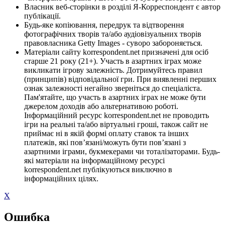
Власник веб-сторінки в розділі Я-Корреспондент є автор
публікації.
Будь-яке копіювання, передрук та відтворення
фотографічних творів та/або аудіовізуальних творів
правовласника Getty Images - суворо забороняється.
Матеріали сайту korrespondent.net призначені для осіб
старше 21 року (21+). Участь в азартних іграх може
викликати ігрову залежність. Дотримуйтесь правил
(принципів) відповідальної гри. При виявленні перших
ознак залежності негайно зверніться до спеціаліста.
Пам'ятайте, що участь в азартних іграх не може бути
джерелом доходів або альтернативою роботі.
Інформаційний ресурс korrespondent.net не проводить
ігри на реальні та/або віртуальні гроші, також сайт не
приймає ні в якій формі оплату ставок та інших
платежів, які пов’язані/можуть бути пов’язані з
азартними іграми, букмекерами чи тоталізаторами. Будь-
які матеріали на інформаційному ресурсі
korrespondent.net публікуються виключно в
інформаційних цілях.
X
Ошибка