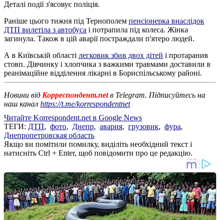
Деталі події з'ясовує поліція.
Раніше цього тижня під Тернополем
пенсіонерка внаслідок
ДТП вилетіла з автобуса
і потрапила під колеса. Жінка
загинула. Також в цій аварії постраждали п'ятеро людей.
А в Київській області
легковик збив двох дітей
і протаранив
стовп. Дівчинку і хлопчика з важкими травмами доставили в
реанімаційне відділення лікарні в Бориспільському районі.
Новини від
Корреспондент.net
в Telegram. Підписуйтесь на
наш канал
https://t.me/korrespondentnet
Читайте Korrespondent.net в Google News
ТЕГИ:
ДТП
,
фото
,
Днепр
,
авария
,
грузовик
,
фура
,
Днепропетровская область
Якщо ви помітили помилку, виділіть необхідний текст і
натисніть Ctrl + Enter, щоб повідомити про це редакцію.