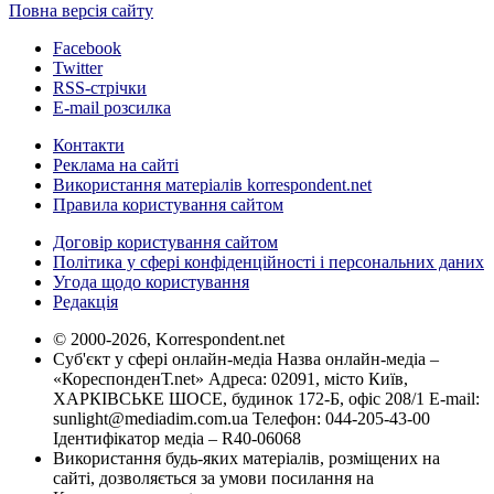
Повна версія сайту
Facebook
Twitter
RSS-стрічки
E-mail розсилка
Контакти
Реклама на сайті
Використання матеріалів korrespondent.net
Правила користування сайтом
Договір користування сайтом
Політика у сфері конфіденційності і персональних даних
Угода щодо користування
Редакція
© 2000-2026, Korrespondent.net
Суб'єкт у сфері онлайн-медіа Назва онлайн-медіа –
«КореспонденТ.net» Адреса: 02091, місто Київ,
ХАРКІВСЬКЕ ШОСЕ, будинок 172-Б, офіс 208/1 E-mail:
sunlight@mediadim.com.ua
Телефон: 044-205-43-00
Ідентифікатор медіа – R40-06068
Використання будь-яких матеріалів, розміщених на
сайті, дозволяється за умови посилання на