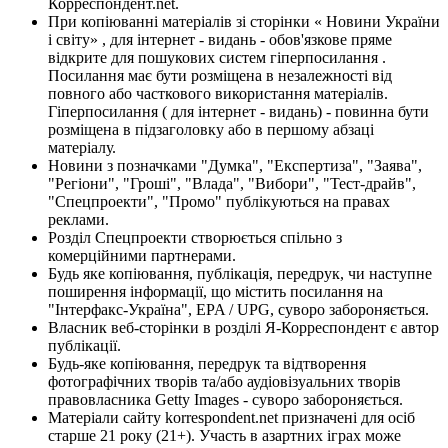
Корреспондент.net.
При копіюванні матеріалів зі сторінки « Новини України
і світу» , для інтернет - видань - обов'язкове пряме
відкрите для пошукових систем гіперпосилання .
Посилання має бути розміщена в незалежності від
повного або часткового використання матеріалів.
Гіперпосилання ( для інтернет - видань) - повинна бути
розміщена в підзаголовку або в першому абзаці
матеріалу.
Новини з позначками "Думка", "Експертиза", "Заява",
"Регіони", "Гроші", "Влада", "Вибори", "Тест-драйв",
"Спецпроекти", "Промо" публікуються на правах
реклами.
Розділ Спецпроекти створюється спільно з
комерційними партнерами.
Будь яке копіювання, публікація, передрук, чи наступне
поширення інформації, що містить посилання на
"Інтерфакс-Україна", EPA / UPG, суворо забороняється.
Власник веб-сторінки в розділі Я-Корреспондент є автор
публікації.
Будь-яке копіювання, передрук та відтворення
фотографічних творів та/або аудіовізуальних творів
правовласника Getty Images - суворо забороняється.
Матеріали сайту korrespondent.net призначені для осіб
старше 21 року (21+). Участь в азартних іграх може