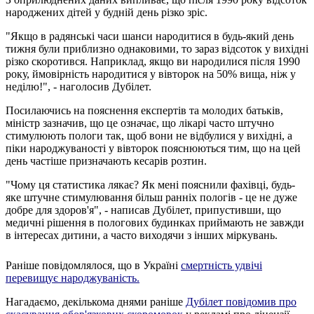
народжених дітей у будній день різко зріс.
"Якщо в радянські часи шанси народитися в будь-який день
тижня були приблизно однаковими, то зараз відсоток у вихідні
різко скоротився. Наприклад, якщо ви народилися після 1990
року, ймовірність народитися у вівторок на 50% вища, ніж у
неділю!", - наголосив Дубілет.
Посилаючись на пояснення експертів та молодих батьків,
міністр зазначив, що це означає, що лікарі часто штучно
стимулюють пологи так, щоб вони не відбулися у вихідні, а
піки народжуваності у вівторок пояснюються тим, що на цей
день частіше призначають кесарів розтин.
"Чому ця статистика лякає? Як мені пояснили фахівці, будь-
яке штучне стимулювання більш ранніх пологів - це не дуже
добре для здоров'я", - написав Дубілет, припустивши, що
медичні рішення в пологових будинках приймають не завжди
в інтересах дитини, а часто виходячи з інших міркувань.
Раніше повідомлялося, що в Україні
смертність удвічі
перевищує народжуваність.
Нагадаємо, декількома днями раніше
Дубілет повідомив про