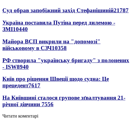
Суд обрав запобіжний захід Стефанішиній
21787
Україна поставила Путіна перед дилемою -
ЗМІ
10440
Майора ВСП викрили на "допомозі"
військовому в СЗЧ
10358
РФ створила "українську бригаду" з полонених
- ISW
8940
Київ про рішення Швеції щодо судна: Це
прецедент
7617
На Київщині сталося групове зґвалтування 21-
річної дівчини
7556
Читати коментарі