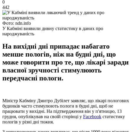
0
442
Фото: ndn.info
У Кабміні виявили дивну статистику в даних про
народжуваність
На вихідні дні припадає набагато
менше пологів, ніж на будні дні, що
може говорити про те, що лікарі заради
власної зручності стимулюють
передчасні пологи.
Міністр Кабміну Дмитро Дубілет заявляє, що лікарі пологових
будинків часто стимулюють пологи в будні дні, щоб не
працювати у вихідні. На підтвердження він у п'ятницю, 13
грудня, опублікував на своїй сторінці у
Facebook
статистику
пологів у різні дні тижня.
З оприлюднених даних випливає, що після 1990 року відсоток