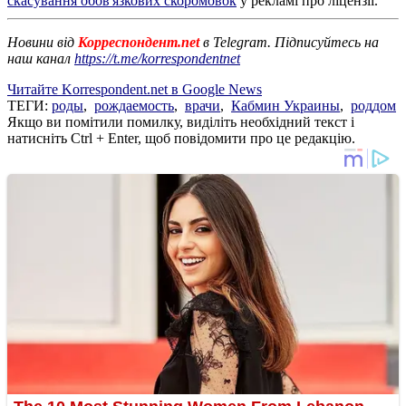
скасування обов'язкових скоромовок
у рекламі про ліцензії.
Новини від
Корреспондент.net
в Telegram. Підписуйтесь на
наш канал
https://t.me/korrespondentnet
Читайте Korrespondent.net в Google News
ТЕГИ:
роды
,
рождаемость
,
врачи
,
Кабмин Украины
,
роддом
Якщо ви помітили помилку, виділіть необхідний текст і
натисніть Ctrl + Enter, щоб повідомити про це редакцію.