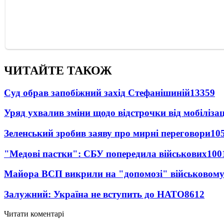
ЧИТАЙТЕ ТАКОЖ
Суд обрав запобіжний захід Стефанішиній
13359
Уряд ухвалив зміни щодо відстрочки від мобілізац
Зеленський зробив заяву про мирні переговори
10
"Медові пастки": СБУ попередила військових
100
Майора ВСП викрили на "допомозі" військовому
Залужний: Україна не вступить до НАТО
8612
Читати коментарі