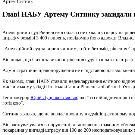
Артем Ситник
Главі НАБУ Артему Ситнику закидали не
Апеляційний суд Рівненської області не схвалив скаргу на рі
штраф у розмірі 3 400 гривень, повідомив його адвокат Владис
"Апеляційний суд залишив чинним, тобто без змін, рішення Сар
Він додав, що Ситник виконає рішення суду і заплатить штраф.
Адміністративне правопорушення не є підставою для звільнен
Як відомо, главі НАБУ ставили недекларування елітного відпочин
мисливському угідді Поліське-Сарни Рівненської області п'ять р
Генпрокурор
Юрій Луценко заявляв
, що "за свій відпочинок і 
готівкою".
Ситник заявляв, що не визнає провину в адміністративному по
Він звинувачувався в порушенні встановленого законом обмеже
покарання у вигляді штрафу від 100 до 200 неоподатковуваних м