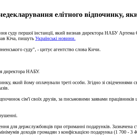
декларування елітного відпочинку, яки
шення суду першої інстанції, який визнав директора НАБУ Артем
лав Кіча, пишуть
Українські новини.
ненського суду", - цитує агентство слова Кичи.
ня директора НАБУ.
ку, який йому оплачували треті особи. Згідно зі свідченнями сві
азів.
відпочинок сім'ї своїх друзів, за письмовими заявами працівникі
рушенні.
ння для держслужбовців при отриманні подарунків. Зазначена ст
інімумів доходів громадян з конфіскацією подарунка (1 700 - 3 4