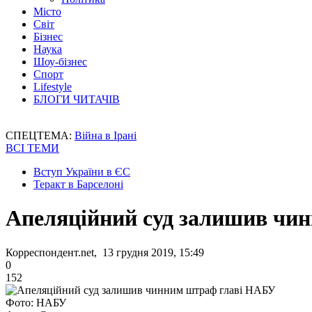
Місто
Світ
Бізнес
Наука
Шоу-бізнес
Спорт
Lifestyle
БЛОГИ ЧИТАЧІВ
СПЕЦТЕМА:
Війна в Ірані
ВСІ ТЕМИ
Вступ України в ЄС
Теракт в Барселоні
Апеляційний суд залишив чи
Корреспондент.net, 13 грудня 2019, 15:49
0
152
Фото: НАБУ