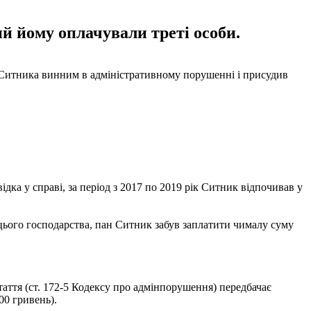
й йому оплачували треті особи.
а Ситника винним в адміністративному порушенні і присудив
дка у справі, за період з 2017 по 2019 рік Ситник відпочивав у
в цього господарства, пан Ситник забув заплатити чималу суму
аття (ст. 172-5 Кодексу про адмінпорушення) передбачає
00 гривень).