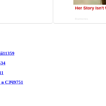
ії
11359
534
11
 в СЗЧ
9751