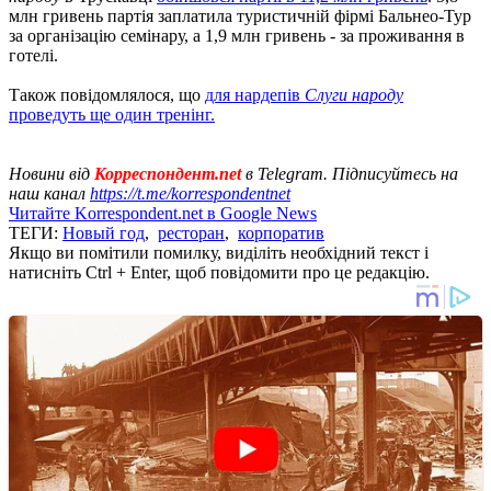
млн гривень партія заплатила туристичній фірмі Бальнео-Тур
за організацію семінару, а 1,9 млн гривень - за проживання в
готелі.
Також повідомлялося, що
для нардепів
Слуги народу
проведуть ще один тренінг.
Новини від
Корреспондент.net
в Telegram. Підписуйтесь на
наш канал
https://t.me/korrespondentnet
Читайте Korrespondent.net в Google News
ТЕГИ:
Новый год
,
ресторан
,
корпоратив
Якщо ви помітили помилку, виділіть необхідний текст і
натисніть Ctrl + Enter, щоб повідомити про це редакцію.