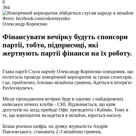
0
394
Фото: facebook.com/oskorniyenko
Олександр Корнієнко
Фінансувати вечірку будуть спонсори
партії, тобто, підприємці, які
жертвують партії фінанси на їх роботу.
Глава партії
Слуга народу
Олександр Корнієнко повідомив, що
політсила проведе новорічний корпоратив за гроші спонсорів,
і це, приблизно, близько мільйона гривень, йдеться в інтерв'ю
Pavlovskynews.
Місце проходження вечірки буде в одному з найдорожчих
київських нічних клубів - CHI. Відзначається, що крім
депутатів на захід прибуде Офіс президента і Кабмін. Тому в
те, що корпоратив вкладеться в мільйон, віриться насилу.
Більш реальна цифра, на думку журналіста Андрія
Павловського, становить 2-3 мільйони гривень.