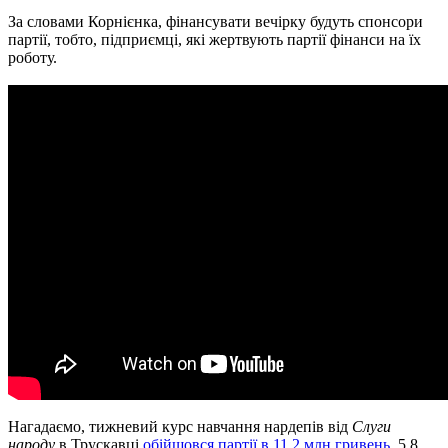
За словами Корнієнка, фінансувати вечірку будуть спонсори
партії, тобто, підприємці, які жертвують партії фінанси на їх
роботу.
Нагадаємо, тижневий курс навчання нардепів від
Слуги
народу
в Трускавці
обійшовся партії в 11,2 млн гривень
. 5,8