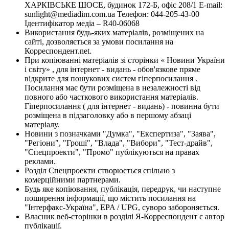
ХАРКІВСЬКЕ ШОСЕ, будинок 172-Б, офіс 208/1 E-mail:
sunlight@mediadim.com.ua
Телефон: 044-205-43-00
Ідентифікатор медіа – R40-06068
Використання будь-яких матеріалів, розміщених на
сайті, дозволяється за умови посилання на
Корреспондент.net.
При копіюванні матеріалів зі сторінки « Новини України
і світу» , для інтернет - видань - обов'язкове пряме
відкрите для пошукових систем гіперпосилання .
Посилання має бути розміщена в незалежності від
повного або часткового використання матеріалів.
Гіперпосилання ( для інтернет - видань) - повинна бути
розміщена в підзаголовку або в першому абзаці
матеріалу.
Новини з позначками "Думка", "Експертиза", "Заява",
"Регіони", "Гроші", "Влада", "Вибори", "Тест-драйв",
"Спецпроекти", "Промо" публікуються на правах
реклами.
Розділ Спецпроекти створюється спільно з
комерційними партнерами.
Будь яке копіювання, публікація, передрук, чи наступне
поширення інформації, що містить посилання на
"Інтерфакс-Україна", EPA / UPG, суворо забороняється.
Власник веб-сторінки в розділі Я-Корреспондент є автор
публікації.