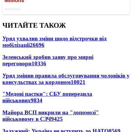
ЧИТАЙТЕ ТАКОЖ
Уряд ухвалив зміни щодо відстрочки від
мобілізації
26696
Зеленський зробив заяву про мирні
переговори
10336
Уряд змінив правила обслуговування чоловіків у
консульствах за кордоном
10021
"Медові пастки": СБУ попередила
військових
9834
Майора ВСП викрили на "допомозі"
військовому в СЗЧ
9425
Залужний: Україна не вступить до НАТО
8569