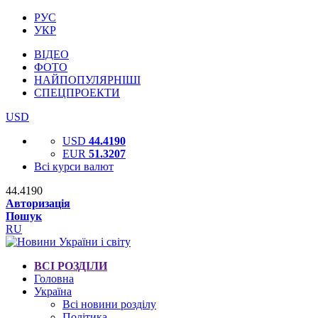
РУС
УКР
ВІДЕО
ФОТО
НАЙПОПУЛЯРНІШІ
СПЕЦПРОЕКТИ
USD
USD
44.4190
EUR
51.3207
Всі курси валют
44.4190
Авторизація
Пошук
RU
ВСІ РОЗДІЛИ
Головна
Україна
Всі новини розділу
Політика