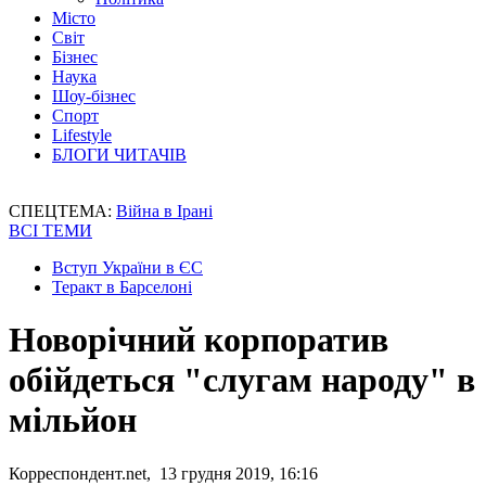
Місто
Світ
Бізнес
Наука
Шоу-бізнес
Спорт
Lifestyle
БЛОГИ ЧИТАЧІВ
СПЕЦТЕМА:
Війна в Ірані
ВСІ ТЕМИ
Вступ України в ЄС
Теракт в Барселоні
Новорічний корпоратив
обійдеться "слугам народу" в
мільйон
Корреспондент.net, 13 грудня 2019, 16:16