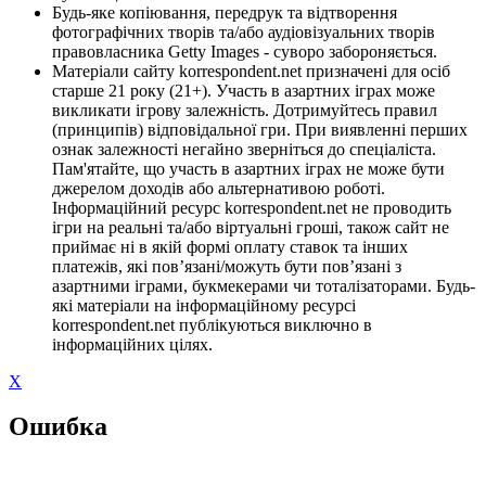
Будь-яке копіювання, передрук та відтворення
фотографічних творів та/або аудіовізуальних творів
правовласника Getty Images - суворо забороняється.
Матеріали сайту korrespondent.net призначені для осіб
старше 21 року (21+). Участь в азартних іграх може
викликати ігрову залежність. Дотримуйтесь правил
(принципів) відповідальної гри. При виявленні перших
ознак залежності негайно зверніться до спеціаліста.
Пам'ятайте, що участь в азартних іграх не може бути
джерелом доходів або альтернативою роботі.
Інформаційний ресурс korrespondent.net не проводить
ігри на реальні та/або віртуальні гроші, також сайт не
приймає ні в якій формі оплату ставок та інших
платежів, які пов’язані/можуть бути пов’язані з
азартними іграми, букмекерами чи тоталізаторами. Будь-
які матеріали на інформаційному ресурсі
korrespondent.net публікуються виключно в
інформаційних цілях.
X
Ошибка