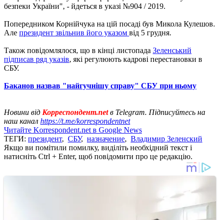
безпеки України", - йдеться в указі №904 / 2019.
Попередником Корнійчука на цій посаді був Микола Кулешов.
Але
президент звільнив його указом
від 5 грудня.
Також повідомлялося, що в кінці листопада
Зеленський
підписав ряд указів
, які регулюють кадрові перестановки в
СБУ.
Баканов назвав "найгучнішу справу" СБУ при ньому
Новини від
Корреспондент.net
в Telegram. Підписуйтесь на
наш канал
https://t.me/korrespondentnet
Читайте Korrespondent.net в Google News
ТЕГИ:
президент
,
СБУ
,
назначение
,
Владимир Зеленский
Якщо ви помітили помилку, виділіть необхідний текст і
натисніть Ctrl + Enter, щоб повідомити про це редакцію.