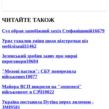
ЧИТАЙТЕ ТАКОЖ
Суд обрав запобіжний захід Стефанішиній
16679
Уряд ухвалив зміни щодо відстрочки від
мобілізації
11462
Зеленський зробив заяву про мирні
переговори
10604
"Медові пастки": СБУ попередила
військових
10077
Майора ВСП викрили на "допомозі"
військовому в СЗЧ
10022
Україна поставила Путіна перед дилемою -
ЗМІ
9581