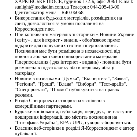
ХАРКІВСЬКЕ ШОСЕ, будинок 172-Б, офіс 208/1 E-mail:
sunlight@mediadim.com.ua
Телефон: 044-205-43-00
Ідентифікатор медіа – R40-06068
Використання будь-яких матеріалів, розміщених на
сайті, дозволяється за умови посилання на
Корреспондент.net.
При копіюванні матеріалів зі сторінки « Новини України
і світу» , для інтернет - видань - обов'язкове пряме
відкрите для пошукових систем гіперпосилання .
Посилання має бути розміщена в незалежності від
повного або часткового використання матеріалів.
Гіперпосилання ( для інтернет - видань) - повинна бути
розміщена в підзаголовку або в першому абзаці
матеріалу.
Новини з позначками "Думка", "Експертиза", "Заява",
"Регіони", "Гроші", "Влада", "Вибори", "Тест-драйв",
"Спецпроекти", "Промо" публікуються на правах
реклами.
Розділ Спецпроекти створюється спільно з
комерційними партнерами.
Будь яке копіювання, публікація, передрук, чи наступне
поширення інформації, що містить посилання на
"Інтерфакс-Україна", EPA / UPG, суворо забороняється.
Власник веб-сторінки в розділі Я-Корреспондент є автор
публікації.