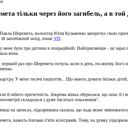
во
та тільки через його загибель, а в той 
 Павла Шеремета, волонтер Юлія Кузьменко заперечує свою причет
є їй запобіжний захід, пише
УП
.
 у мене було три дитини в операційній. Найприємніше - це зараз 
зала вона.
перший раз про Шеремета почула, коли в день, по-моєму, його вб
ьменко.
кар'єру. У мене тисячі пацієнтів... Що мають думати батьки діте
и її нібито причетність. Зокрема жінка обурилася, що опис її і в
ропометрії складалася з дуже багатьох показників".
бивці на записах, підозрювана сказала, що хода може змінюватис
ета, важить близько п'яти кілограмів. Тому, на думку підозрюва