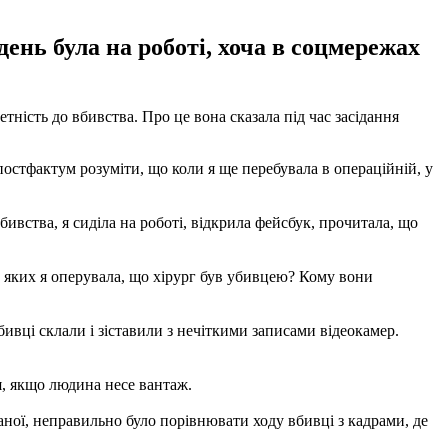
день була на роботі, хоча в соцмережах
ність до вбивства. Про це вона сказала під час засідання
постфактум розуміти, що коли я ще перебувала в операційній, у
ивства, я сиділа на роботі, відкрила фейсбук, прочитала, що
й, яких я оперувала, що хірург був убивцею? Кому вони
бивці склали і зіставили з нечіткими записами відеокамер.
я, якщо людина несе вантаж.
ної, неправильно було порівнювати ходу вбивці з кадрами, де