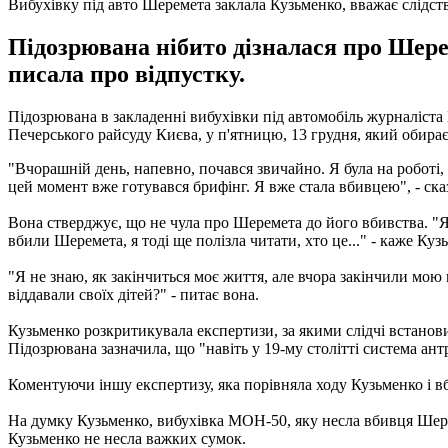
Вибухівку під авто Шеремета заклала Кузьменко, вважає слідст
Підозрювана нібито дізналася про Шереме
писала про відпустку.
Підозрювана в закладенні вибухівки під автомобіль журналіста
Печерського райсуду Києва, у п'ятницю, 13 грудня, який обира
"Вчорашній день, напевно, почався звичайно. Я була на роботі,
цей момент вже готувався брифінг. Я вже стала вбивцею", - ска
Вона стверджує, що не чула про Шеремета до його вбивства. "Я 
вбили Шеремета, я тоді ще полізла читати, хто це..." - каже Куз
"Я не знаю, як закінчиться моє життя, але вчора закінчили мою 
віддавали своїх дітей?" - питає вона.
Кузьменко розкритикувала експертизи, за якими слідчі встановил
Підозрювана зазначила, що "навіть у 19-му столітті система ант
Коментуючи іншу експертизу, яка порівняла ходу Кузьменко і в
На думку Кузьменко, вибухівка МОН-50, яку несла вбивця Шерем
Кузьменко не несла важких сумок.