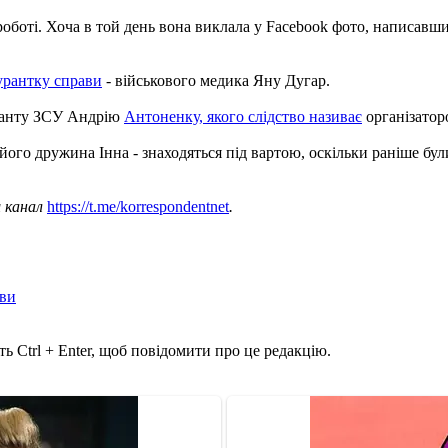
роботі. Хоча в той день вона виклала у Facebook фото, написавши
урантку справи
- військового медика Яну Дугар.
ржанту ЗСУ Андрію
Антоненку, якого слідство називає
організатор
ого дружина Інна - знаходяться під вартою, оскільки раніше були
ш канал
https://t.me/korrespondentnet
.
ави
ь Ctrl + Enter, щоб повідомити про це редакцію.