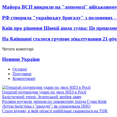
Майора ВСП викрили на "допомозі" військовому
РФ створила "українську бригаду" з полонених -
Київ про рішення Швеції щодо судна: Це прецеден
На Київщині сталося групове зґвалтування 21-річ
Читати коментарі
Новини України
Останні
Популярні
Коментовані
Генштаб підтвердив удари по двох НПЗ в Росії
Балістичний терор: Зеленський зробив заяву
Росіяни влучили дроном по локомотиву поїзда Суми-Київ
Летіла балістика і "шахеди": як спрацювала ППО
Стало відомо, в якій області найбільше скаржаться на ТЦК