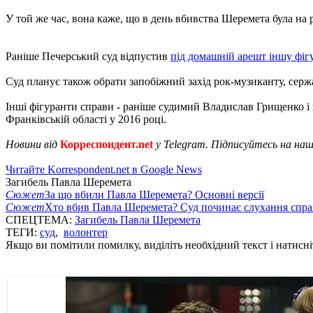
У той же час, вона каже, що в день вбивства Шеремета була на 
Раніше Печерський суд відпустив
під домашній арешт іншу фіг
Суд планує також обрати запобіжний захід рок-музиканту, се
Інші фігуранти справи - раніше судимий Владислав Грищенко і й
Франківській області у 2016 році.
Новини від
Корреспондент.net
у Telegram. Підписуйтесь на на
Читайте Korrespondent.net в Google News
Загибель Павла Шеремета
Сюжет
За що вбили Павла Шеремета? Основні версії
Сюжет
Хто вбив Павла Шеремета? Суд починає слухання спр
СПЕЦТЕМА:
Загибель Павла Шеремета
ТЕГИ:
суд
,
волонтер
Якщо ви помітили помилку, виділіть необхідний текст і натисніт