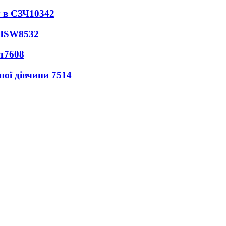
 в СЗЧ
10342
 ISW
8532
т
7608
ної дівчини
7514