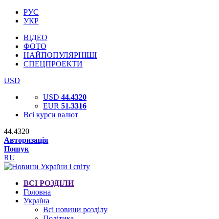
РУС
УКР
ВІДЕО
ФОТО
НАЙПОПУЛЯРНІШІ
СПЕЦПРОЕКТИ
USD
USD
44.4320
EUR
51.3316
Всі курси валют
44.4320
Авторизація
Пошук
RU
ВСІ РОЗДІЛИ
Головна
Україна
Всі новини розділу
Політика