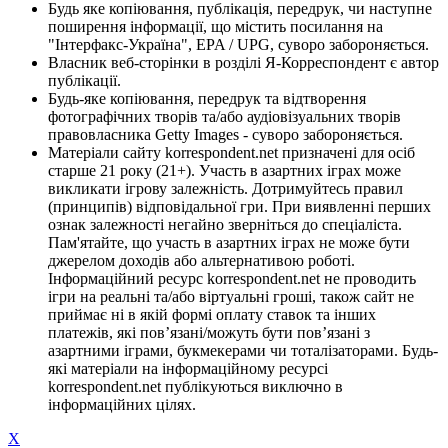
Будь яке копіювання, публікація, передрук, чи наступне
поширення інформації, що містить посилання на
"Інтерфакс-Україна", EPA / UPG, суворо забороняється.
Власник веб-сторінки в розділі Я-Корреспондент є автор
публікації.
Будь-яке копіювання, передрук та відтворення
фотографічних творів та/або аудіовізуальних творів
правовласника Getty Images - суворо забороняється.
Матеріали сайту korrespondent.net призначені для осіб
старше 21 року (21+). Участь в азартних іграх може
викликати ігрову залежність. Дотримуйтесь правил
(принципів) відповідальної гри. При виявленні перших
ознак залежності негайно зверніться до спеціаліста.
Пам'ятайте, що участь в азартних іграх не може бути
джерелом доходів або альтернативою роботі.
Інформаційний ресурс korrespondent.net не проводить
ігри на реальні та/або віртуальні гроші, також сайт не
приймає ні в якій формі оплату ставок та інших
платежів, які пов’язані/можуть бути пов’язані з
азартними іграми, букмекерами чи тоталізаторами. Будь-
які матеріали на інформаційному ресурсі
korrespondent.net публікуються виключно в
інформаційних цілях.
X