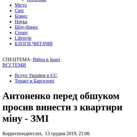
Місто
Світ
Бізнес
Наука
Шоу-бізнес
Спорт
Lifestyle
БЛОГИ ЧИТАЧІВ
СПЕЦТЕМА:
Війна в Ірані
ВСІ ТЕМИ
Вступ України в ЄС
Теракт в Барселоні
Антоненко перед обшуком
просив винести з квартири
міну - ЗМІ
Корреспондент.net, 13 грудня 2019, 21:06