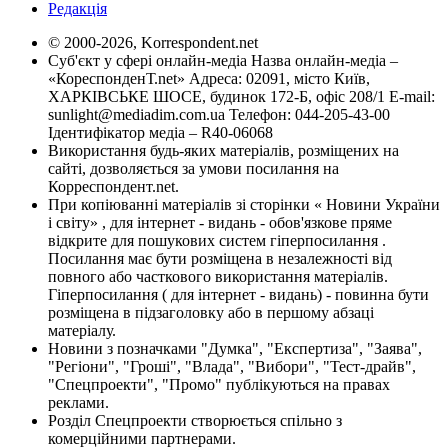
Редакція
© 2000-2026, Korrespondent.net
Суб'єкт у сфері онлайн-медіа Назва онлайн-медіа –
«КореспонденТ.net» Адреса: 02091, місто Київ,
ХАРКІВСЬКЕ ШОСЕ, будинок 172-Б, офіс 208/1 E-mail:
sunlight@mediadim.com.ua
Телефон: 044-205-43-00
Ідентифікатор медіа – R40-06068
Використання будь-яких матеріалів, розміщених на
сайті, дозволяється за умови посилання на
Корреспондент.net.
При копіюванні матеріалів зі сторінки « Новини України
і світу» , для інтернет - видань - обов'язкове пряме
відкрите для пошукових систем гіперпосилання .
Посилання має бути розміщена в незалежності від
повного або часткового використання матеріалів.
Гіперпосилання ( для інтернет - видань) - повинна бути
розміщена в підзаголовку або в першому абзаці
матеріалу.
Новини з позначками "Думка", "Експертиза", "Заява",
"Регіони", "Гроші", "Влада", "Вибори", "Тест-драйв",
"Спецпроекти", "Промо" публікуються на правах
реклами.
Розділ Спецпроекти створюється спільно з
комерційними партнерами.