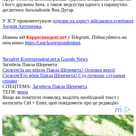
і його дружина Інна, а також медсестра одного з парашутно-
десантних батальйонів Яна Дугар.
У ЗСУ прокоментували
підозри на адресу військовослужбовця
Андрія Антоненка
.
Новини від
Корреспондент.net
у Telegram. Підписуйтесь на
наш канал
https://t.me/korrespondentnet
.
Читайте Korrespondent.net в Google News
Загибель Павла Шеремета
Сюжет
За що вбили Павла Шеремета? Основні версії
Сюжет
Хто вбив Павла Шеремета? Суд починає слухання
справи
СПЕЦТЕМА:
Загибель Павла Шеремета
ТЕГИ:
мина
Якщо ви помітили помилку, виділіть необхідний текст і
натисніть Ctrl + Enter, щоб повідомити про це редакцію.