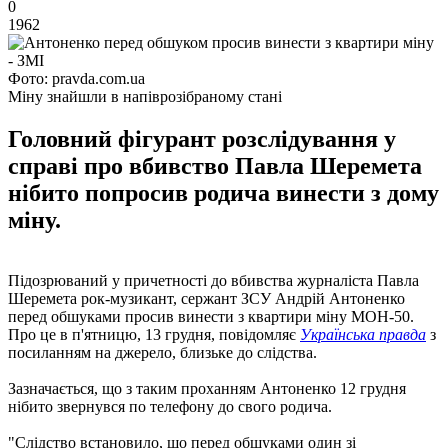
0
1962
Фото: pravda.com.ua
Міну знайшли в напіврозібраному стані
Головний фігурант розслідування у
справі про вбивство Павла Шеремета
нібито попросив родича винести з дому
міну.
Підозрюваний у причетності до вбивства журналіста Павла
Шеремета рок-музикант, сержант ЗСУ Андрій Антоненко
перед обшуками просив винести з квартири міну МОН-50.
Про це в п'ятницю, 13 грудня, повідомляє
Українська правда
з
посиланням на джерело, близьке до слідства.
Зазначається, що з таким проханням Антоненко 12 грудня
нібито звернувся по телефону до свого родича.
"Слідство встановило, що перед обшуками один зі