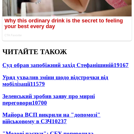
ЧИТАЙТЕ ТАКОЖ
Суд обрав запобіжний захід Стефанішиній
19167
Уряд ухвалив зміни щодо відстрочки від
мобілізації
11579
Зеленський зробив заяву про мирні
переговори
10700
Майора ВСП викрили на "допомозі"
військовому в СЗЧ
10237
"Медові пастки": СБУ попередила