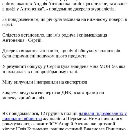
співмешканців Андрія Антоненка виніс щось зелене, заховане
в шафі у Антоненка", - повідомило джерело журналістів.
За повідомленням, ця річ була захована на нижньому поверсі в
офісі.
Слідство встановило, що ім'я родича і співмешканця
Антоненка - Сергій.
Джерело видання зазначило, що нічні обшуки у волонтерів
були спричинені пошуком цього предмета.
У результаті обшуку у Сергія була знайдена міна МОН-50, яка
знаходилася в напіврозібраному стані.
Міну вилучили і направили на експертизи.
Зокрема ведуться експертизи ДНК, взято зразки на
молекулярний аналіз.
Як повідомлялося, 12 грудня в поліції
назвали підозрюваних у
виконанні вбивства
журналіста Шеремета. Ними виявилися
рок-музикант, сержант ЗСУ Андрій Антоненко, дитячий
хірург Юлія Кузьменко, раніше судимий Владислав Грищенко