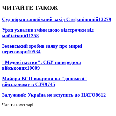
ЧИТАЙТЕ ТАКОЖ
Суд обрав запобіжний захід Стефанішиній
13279
Уряд ухвалив зміни щодо відстрочки від
мобілізації
11358
Зеленський зробив заяву про мирні
переговори
10534
"Медові пастки": СБУ попередила
військових
10009
Майора ВСП викрили на "допомозі"
військовому в СЗЧ
9745
Залужний: Україна не вступить до НАТО
8612
Читати коментарі