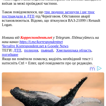
виїхав за межі проїжджої частини.
Також повідомлялося, що
три людини загинули і ще троє
постраждали в ДТП
під Черніговом. Обставини аварії
встановлюються. Відомо, що зіткнулися ВАЗ-21099 і Renault
Logan.
Новини від
Корреспондент.net
у Telegram. Підписуйтесь на
наш канал
https://t.me/korrespondentnet
Читайте Korrespondent.net в Google News
ТЕГИ:
ДТП
,
полиция
,
пьяный
,
Хмельницька область
,
погибшие
Якщо ви помітили помилку, виділіть необхідний текст і
натисніть Ctrl + Enter, щоб повідомити про це редакцію.