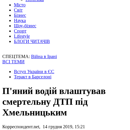
Місто
Світ
Бізнес
Наука
Шоу-бізнес
Спорт
Lifestyle
БЛОГИ ЧИТАЧІВ
СПЕЦТЕМА:
Війна в Ірані
ВСІ ТЕМИ
Вступ України в ЄС
Теракт в Барселоні
П'яний водій влаштував
смертельну ДТП під
Хмельницьким
Корреспондент.net, 14 грудня 2019, 15:21