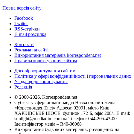
Повна версія сайту
Facebook
Twitter
RSS-стрічки
E-mail розсилка
Контакти
Реклама на сайті
Використання матеріалів korrespondent.net
Правила користування сайтом
Договір користування сайтом
Політика у сфері конфіденційності і персональних даних
Угода щодо користування
Редакція
© 2000-2026, Korrespondent.net
Суб'єкт у сфері онлайн-медіа Назва онлайн-медіа –
«КореспонденТ.net» Адреса: 02091, місто Київ,
ХАРКІВСЬКЕ ШОСЕ, будинок 172-Б, офіс 208/1 E-mail:
sunlight@mediadim.com.ua
Телефон: 044-205-43-00
Ідентифікатор медіа – R40-06068
Використання будь-яких матеріалів, розміщених на