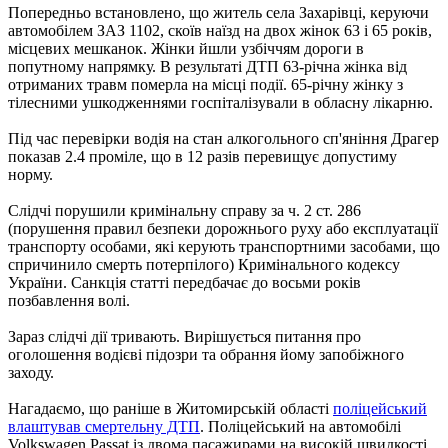
Попередньо встановлено, що житель села Захарівці, керуючи
автомобілем ЗАЗ 1102, скоїв наїзд на двох жінок 63 і 65 років,
місцевих мешканок. Жінки йшли узбіччям дороги в
попутному напрямку. В результаті ДТП 63-річна жінка від
отриманих травм померла на місці події. 65-річну жінку з
тілесними ушкодженнями госпіталізували в обласну лікарню.
Під час перевірки водія на стан алкогольного сп'яніння Драгер
показав 2.4 проміле, що в 12 разів перевищує допустиму
норму.
Слідчі порушили кримінальну справу за ч. 2 ст. 286
(порушення правил безпеки дорожнього руху або експлуатації
транспорту особами, які керують транспортними засобами, що
спричинило смерть потерпілого) Кримінального кодексу
України. Санкція статті передбачає до восьми років
позбавлення волі.
Зараз слідчі дії тривають. Вирішується питання про
оголошення водієві підозри та обрання йому запобіжного
заходу.
Нагадаємо, що раніше в Житомирській області
поліцейський
влаштував смертельну ДТП
. Поліцейський на автомобілі
Volkswagen Passat із двома пасажирами на високій швидкості