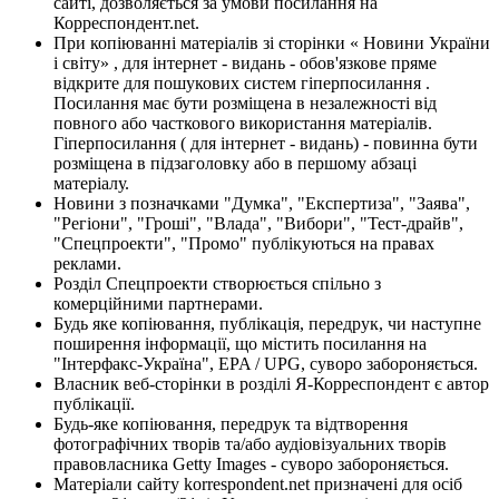
сайті, дозволяється за умови посилання на
Корреспондент.net.
При копіюванні матеріалів зі сторінки « Новини України
і світу» , для інтернет - видань - обов'язкове пряме
відкрите для пошукових систем гіперпосилання .
Посилання має бути розміщена в незалежності від
повного або часткового використання матеріалів.
Гіперпосилання ( для інтернет - видань) - повинна бути
розміщена в підзаголовку або в першому абзаці
матеріалу.
Новини з позначками "Думка", "Експертиза", "Заява",
"Регіони", "Гроші", "Влада", "Вибори", "Тест-драйв",
"Спецпроекти", "Промо" публікуються на правах
реклами.
Розділ Спецпроекти створюється спільно з
комерційними партнерами.
Будь яке копіювання, публікація, передрук, чи наступне
поширення інформації, що містить посилання на
"Інтерфакс-Україна", EPA / UPG, суворо забороняється.
Власник веб-сторінки в розділі Я-Корреспондент є автор
публікації.
Будь-яке копіювання, передрук та відтворення
фотографічних творів та/або аудіовізуальних творів
правовласника Getty Images - суворо забороняється.
Матеріали сайту korrespondent.net призначені для осіб