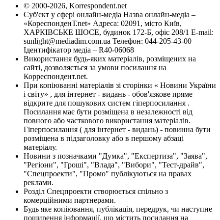
© 2000-2026, Korrespondent.net
Суб'єкт у сфері онлайн-медіа Назва онлайн-медіа –
«КореспонденТ.net» Адреса: 02091, місто Київ,
ХАРКІВСЬКЕ ШОСЕ, будинок 172-Б, офіс 208/1 E-mail:
sunlight@mediadim.com.ua
Телефон: 044-205-43-00
Ідентифікатор медіа – R40-06068
Використання будь-яких матеріалів, розміщених на
сайті, дозволяється за умови посилання на
Корреспондент.net.
При копіюванні матеріалів зі сторінки « Новини України
і світу» , для інтернет - видань - обов'язкове пряме
відкрите для пошукових систем гіперпосилання .
Посилання має бути розміщена в незалежності від
повного або часткового використання матеріалів.
Гіперпосилання ( для інтернет - видань) - повинна бути
розміщена в підзаголовку або в першому абзаці
матеріалу.
Новини з позначками "Думка", "Експертиза", "Заява",
"Регіони", "Гроші", "Влада", "Вибори", "Тест-драйв",
"Спецпроекти", "Промо" публікуються на правах
реклами.
Розділ Спецпроекти створюється спільно з
комерційними партнерами.
Будь яке копіювання, публікація, передрук, чи наступне
поширення інформації, що містить посилання на