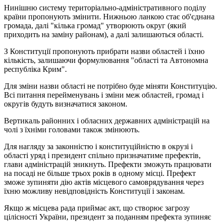
Нинішню систему територіально-адміністративного поділу
країни пропонують змінити. Нижньою ланкою стає об'єднана
громада, далі "кілька громад" утворюють округ (який
приходить на заміну районам), а далі залишаються області.
З Конституції пропонують прибрати назви областей і їхню
кількість, залишаючи формулювання "області та Автономна
республіка Крим".
Для зміни назви області не потрібно буде міняти Конституцію.
Всі питання перейменувань і зміни меж областей, громад і
округів будуть визначатися законом.
Вертикаль районних і обласних державних адміністрацій на
чолі з їхніми головами також змінюють.
Для нагляду за законністю і конституційністю в окрузі і
області уряд і президент спільно призначатиме префектів,
глави адміністрацій зникнуть. Префекти зможуть працювати
на посаді не більше трьох років в одному місці. Префект
зможе зупиняти дію актів місцевого самоврядування через
їхню можливу невідповідність Конституції і законам.
Якщо ж місцева рада приймає акт, що створює загрозу
цілісності України, президент за поданням префекта зупиняє