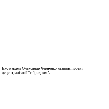
Екс-нардеп Олександр Черненко називає проект
децентралізації "гібридним".