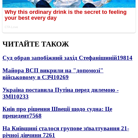
ЧИТАЙТЕ ТАКОЖ
Суд обрав запобіжний захід Стефанішиній
19814
Майора ВСП викрили на "допомозі"
військовому в СЗЧ
10269
Україна поставила Путіна перед дилемою -
ЗМІ
10233
Київ про рішення Швеції щодо судна: Це
прецедент
7568
На Київщині сталося групове зґвалтування 21-
річної дівчини
7261