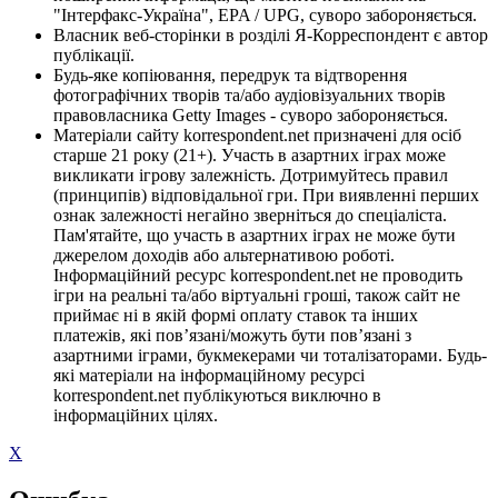
"Інтерфакс-Україна", EPA / UPG, суворо забороняється.
Власник веб-сторінки в розділі Я-Корреспондент є автор
публікації.
Будь-яке копіювання, передрук та відтворення
фотографічних творів та/або аудіовізуальних творів
правовласника Getty Images - суворо забороняється.
Матеріали сайту korrespondent.net призначені для осіб
старше 21 року (21+). Участь в азартних іграх може
викликати ігрову залежність. Дотримуйтесь правил
(принципів) відповідальної гри. При виявленні перших
ознак залежності негайно зверніться до спеціаліста.
Пам'ятайте, що участь в азартних іграх не може бути
джерелом доходів або альтернативою роботі.
Інформаційний ресурс korrespondent.net не проводить
ігри на реальні та/або віртуальні гроші, також сайт не
приймає ні в якій формі оплату ставок та інших
платежів, які пов’язані/можуть бути пов’язані з
азартними іграми, букмекерами чи тоталізаторами. Будь-
які матеріали на інформаційному ресурсі
korrespondent.net публікуються виключно в
інформаційних цілях.
X