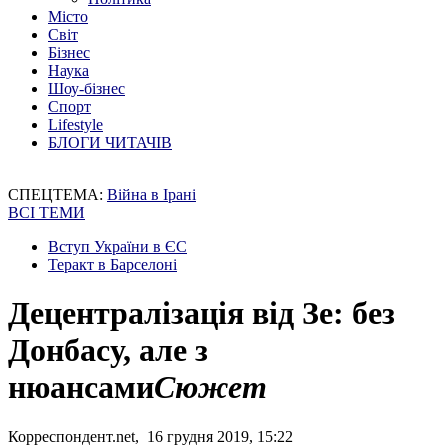
Місто
Світ
Бізнес
Наука
Шоу-бізнес
Спорт
Lifestyle
БЛОГИ ЧИТАЧІВ
СПЕЦТЕМА:
Війна в Ірані
ВСІ ТЕМИ
Вступ України в ЄС
Теракт в Барселоні
Децентралізація від Зе: без
Донбасу, але з
нюансами
Сюжет
Корреспондент.net, 16 грудня 2019, 15:22