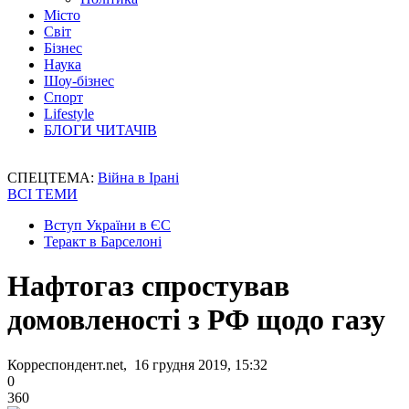
Місто
Світ
Бізнес
Наука
Шоу-бізнес
Спорт
Lifestyle
БЛОГИ ЧИТАЧІВ
СПЕЦТЕМА:
Війна в Ірані
ВСІ ТЕМИ
Вступ України в ЄС
Теракт в Барселоні
Нафтогаз спростував
домовленості з РФ щодо газу
Корреспондент.net, 16 грудня 2019, 15:32
0
360