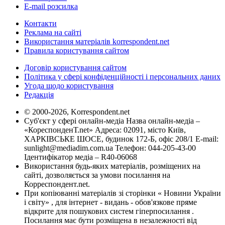
E-mail розсилка
Контакти
Реклама на сайті
Використання матеріалів korrespondent.net
Правила користування сайтом
Договір користування сайтом
Політика у сфері конфіденційності і персональних даних
Угода щодо користування
Редакція
© 2000-2026, Korrespondent.net
Суб'єкт у сфері онлайн-медіа Назва онлайн-медіа –
«КореспонденТ.net» Адреса: 02091, місто Київ,
ХАРКІВСЬКЕ ШОСЕ, будинок 172-Б, офіс 208/1 E-mail:
sunlight@mediadim.com.ua
Телефон: 044-205-43-00
Ідентифікатор медіа – R40-06068
Використання будь-яких матеріалів, розміщених на
сайті, дозволяється за умови посилання на
Корреспондент.net.
При копіюванні матеріалів зі сторінки « Новини України
і світу» , для інтернет - видань - обов'язкове пряме
відкрите для пошукових систем гіперпосилання .
Посилання має бути розміщена в незалежності від