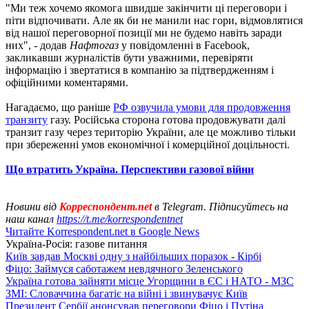
"Ми теж хочемо якомога швидше закінчити ці переговори і
піти відпочивати. Але як би не манили нас гори, відмовлятися
від нашої переговорної позиції ми не будемо навіть заради
них", - додав
Нафтогаз
у повідомленні в Facebook,
закликавши журналістів бути уважними, перевіряти
інформацію і звертатися в компанію за підтвердженням і
офіційними коментарями.
Нагадаємо, що раніше
РФ озвучила умови для продовження
транзиту
газу. Російська сторона готова продовжувати далі
транзит газу через територію України, але це можливо тільки
при збереженні умов економічної і комерційної доцільності.
Що втратить Україна. Перспективи газової війни
Новини від
Корреспондент.net
в Telegram. Підписуйтесь на
наш канал
https://t.me/korrespondentnet
Читайте Korrespondent.net в Google News
Україна-Росія: газове питання
Київ завдав Москві одну з найбільших поразок - Кірбі
Фіцо: Займуся саботажем невдячного Зеленського
Україна готова зайняти місце Угорщини в ЄС і НАТО - МЗС
ЗМІ: Словаччина багатіє на війні і звинувачує Київ
Президент Сербії анонсував переговори Фіцо і Путіна