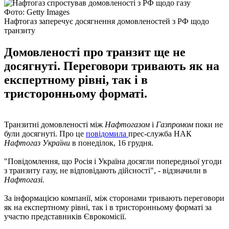
Фото: Getty Images
Нафтогаз заперечує досягнення домовленостей з РФ щодо
транзиту
Домовленості про транзит ще не
досягнуті. Переговори тривають як на
експертному рівні, так і в
тристоронньому форматі.
Транзитні домовленості між
Нафтогазом
і
Газпромом
поки не
були досягнуті. Про це
повідомила
прес-служба НАК
Нафтогаз України
в понеділок, 16 грудня.
"Повідомлення, що Росія і Україна досягли попередньої угоди
з транзиту газу, не відповідають дійсності", - відзначили в
Нафтогазі.
За інформацією компанії, між сторонами тривають переговори
як на експертному рівні, так і в тристоронньому форматі за
участю представників Єврокомісії.