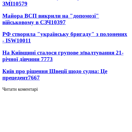
ЗМІ
10579
Майора ВСП викрили на "допомозі"
військовому в СЗЧ
10397
РФ створила "українську бригаду" з полонених
- ISW
10011
На Київщині сталося групове зґвалтування 21-
річної дівчини
7773
Київ про рішення Швеції щодо судна: Це
прецедент
7667
Читати коментарі