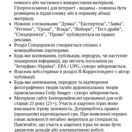
повного або часткового використання матеріалів.
Гіперпосилання ( для інтернет - видань) - повинна бути
розміщена в підзаголовку або в першому абзаці
матеріалу.
Новини з позначками "Думка", "Експертиза", "Заява",
"Регіони", "Гроші", "Влада", "Вибори", "Тест-драйв",
"Спецпроекти", "Промо" публікуються на правах
реклами.
Розділ Спецпроекти створюється спільно з
комерційними партнерами.
Будь яке копіювання, публікація, передрук, чи наступне
поширення інформації, що містить посилання на
"Інтерфакс-Україна", EPA / UPG, суворо забороняється.
Власник веб-сторінки в розділі Я-Корреспондент є автор
публікації.
Будь-яке копіювання, передрук та відтворення
фотографічних творів та/або аудіовізуальних творів
правовласника Getty Images - суворо забороняється.
Матеріали сайту korrespondent.net призначені для осіб
старше 21 року (21+). Участь в азартних іграх може
викликати ігрову залежність. Дотримуйтесь правил
(принципів) відповідальної гри. При виявленні перших
ознак залежності негайно зверніться до спеціаліста.
Пам'ятайте, що участь в азартних іграх не може бути
джерелом доходів або альтернативою роботі.