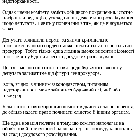
недоторканності.
Однак члени комітету, замість обіцяного покращення, істотно
погіршили редакцію, ускладнивши деякі етапи розслідування
щодо депутатів. Навіть у порівнянні з тим, як це відбувається
зараз.
Депутати залишили норми, за якими кримінальне
провадження щодо нардепа може почати тільки генеральний
прокурор. Тобто тільки одна людина зможе вносити відомості
про злочин у Єдиний реєстр досудових розслідувань.
Це означає, що початок справи щодо будь-якого злочину
депутата залежатиме від фігури генпрокурора.
Хоча, згідно із чинним законодавством, питанням
недоторканності може зайнятися будь-який слідчий або
прокурор.
Більш того правоохоронний комітет відкинув власне рішення,
де обіцяв надати право починати слідство й іншим органам.
Ще одна новація полягає в тому, що комітет наполягає на
обов'язковій присутності нардепа під час розгляду клопотань
на стадії досудового розслідування.