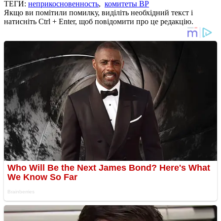
ТЕГИ:
неприкосновенность
,
комитеты ВР
Якщо ви помітили помилку, виділіть необхідний текст і
натисніть Ctrl + Enter, щоб повідомити про це редакцію.