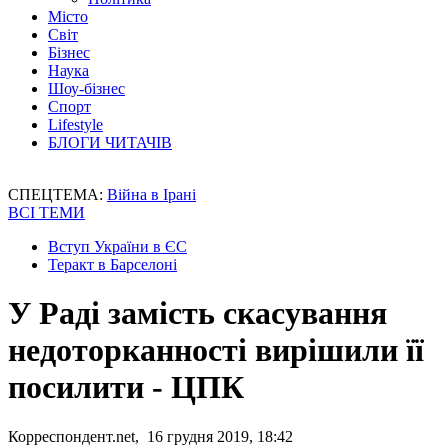
Місто
Світ
Бізнес
Наука
Шоу-бізнес
Спорт
Lifestyle
БЛОГИ ЧИТАЧІВ
СПЕЦТЕМА:
Війна в Ірані
ВСІ ТЕМИ
Вступ України в ЄС
Теракт в Барселоні
У Раді замість скасування
недоторканності вирішили її
посилити - ЦПК
Корреспондент.net, 16 грудня 2019, 18:42