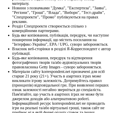
матеріалу.
Новини з позначками "Думка", "Експертиза", "Заява",
"Регіони", "Гроші", "Влада", "Вибори", "Тест-драйв",
"Спецпроекти", "Промо" публікуються на правах
реклами.
Розділ Спецпроекти створюється спільно з
комерційними партнерами.
Будь яке копіювання, публікація, передрук, чи наступне
поширення інформації, що містить посилання на
"Інтерфакс-Україна", EPA / UPG, суворо забороняється.
Власник веб-сторінки в розділі Я-Корреспондент є автор
публікації.
Будь-яке копіювання, передрук та відтворення
фотографічних творів та/або аудіовізуальних творів
правовласника Getty Images - суворо забороняється.
Матеріали сайту korrespondent.net призначені для осіб
старше 21 року (21+). Участь в азартних іграх може
викликати ігрову залежність. Дотримуйтесь правил
(принципів) відповідальної гри. При виявленні перших
ознак залежності негайно зверніться до спеціаліста.
Пам'ятайте, що участь в азартних іграх не може бути
джерелом доходів або альтернативою роботі.
Інформаційний ресурс korrespondent.net не проводить
ігри на реальні та/або віртуальні гроші, також сайт не
приймає ні в якій формі оплату ставок та інших