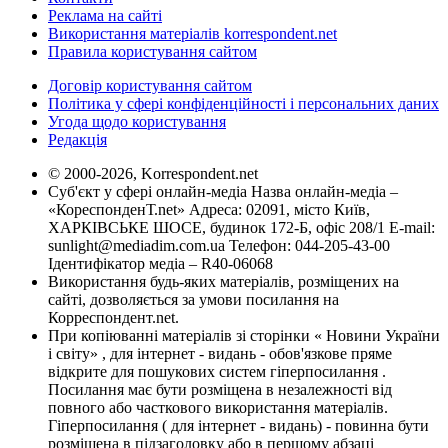
Реклама на сайті
Використання матеріалів korrespondent.net
Правила користування сайтом
Договір користування сайтом
Політика у сфері конфіденційності і персональних даних
Угода щодо користування
Редакція
© 2000-2026, Korrespondent.net
Суб'єкт у сфері онлайн-медіа Назва онлайн-медіа –
«КореспонденТ.net» Адреса: 02091, місто Київ,
ХАРКІВСЬКЕ ШОСЕ, будинок 172-Б, офіс 208/1 E-mail:
sunlight@mediadim.com.ua
Телефон: 044-205-43-00
Ідентифікатор медіа – R40-06068
Використання будь-яких матеріалів, розміщених на
сайті, дозволяється за умови посилання на
Корреспондент.net.
При копіюванні матеріалів зі сторінки « Новини України
і світу» , для інтернет - видань - обов'язкове пряме
відкрите для пошукових систем гіперпосилання .
Посилання має бути розміщена в незалежності від
повного або часткового використання матеріалів.
Гіперпосилання ( для інтернет - видань) - повинна бути
розміщена в підзаголовку або в першому абзаці