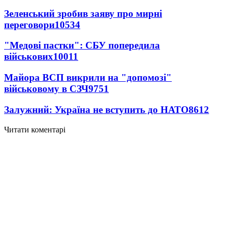
Зеленський зробив заяву про мирні
переговори
10534
"Медові пастки": СБУ попередила
військових
10011
Майора ВСП викрили на "допомозі"
військовому в СЗЧ
9751
Залужний: Україна не вступить до НАТО
8612
Читати коментарі