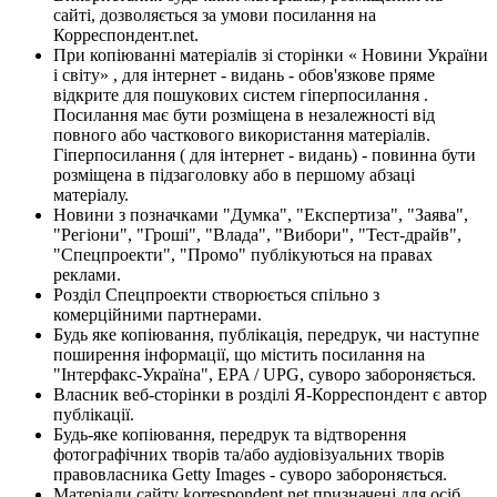
сайті, дозволяється за умови посилання на
Корреспондент.net.
При копіюванні матеріалів зі сторінки « Новини України
і світу» , для інтернет - видань - обов'язкове пряме
відкрите для пошукових систем гіперпосилання .
Посилання має бути розміщена в незалежності від
повного або часткового використання матеріалів.
Гіперпосилання ( для інтернет - видань) - повинна бути
розміщена в підзаголовку або в першому абзаці
матеріалу.
Новини з позначками "Думка", "Експертиза", "Заява",
"Регіони", "Гроші", "Влада", "Вибори", "Тест-драйв",
"Спецпроекти", "Промо" публікуються на правах
реклами.
Розділ Спецпроекти створюється спільно з
комерційними партнерами.
Будь яке копіювання, публікація, передрук, чи наступне
поширення інформації, що містить посилання на
"Інтерфакс-Україна", EPA / UPG, суворо забороняється.
Власник веб-сторінки в розділі Я-Корреспондент є автор
публікації.
Будь-яке копіювання, передрук та відтворення
фотографічних творів та/або аудіовізуальних творів
правовласника Getty Images - суворо забороняється.
Матеріали сайту korrespondent.net призначені для осіб