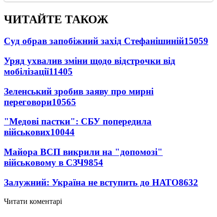
ЧИТАЙТЕ ТАКОЖ
Суд обрав запобіжний захід Стефанішиній
15059
Уряд ухвалив зміни щодо відстрочки від
мобілізації
11405
Зеленський зробив заяву про мирні
переговори
10565
"Медові пастки": СБУ попередила
військових
10044
Майора ВСП викрили на "допомозі"
військовому в СЗЧ
9854
Залужний: Україна не вступить до НАТО
8632
Читати коментарі