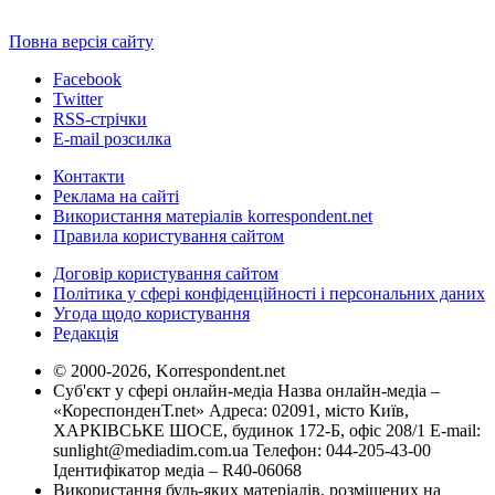
Повна версія сайту
Facebook
Twitter
RSS-стрічки
E-mail розсилка
Контакти
Реклама на сайті
Використання матеріалів korrespondent.net
Правила користування сайтом
Договір користування сайтом
Політика у сфері конфіденційності і персональних даних
Угода щодо користування
Редакція
© 2000-2026, Korrespondent.net
Суб'єкт у сфері онлайн-медіа Назва онлайн-медіа –
«КореспонденТ.net» Адреса: 02091, місто Київ,
ХАРКІВСЬКЕ ШОСЕ, будинок 172-Б, офіс 208/1 E-mail:
sunlight@mediadim.com.ua
Телефон: 044-205-43-00
Ідентифікатор медіа – R40-06068
Використання будь-яких матеріалів, розміщених на