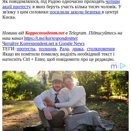
Як повідомлялося, під Радою одночасно проходять
чотири
акції протесту,
в яких беруть участь кілька тисяч чоловік. У
зв'язку з цим силовики
посилили заходи безпеки
в центрі
Києва.
Новини від
Корреспондент.net
в Telegram. Підписуйтесь на
наш канал
https://t.me/korrespondentnet
Читайте Korrespondent.net в Google News
ТЕГИ:
протесты
,
полиция
,
Рада
,
драка
,
столкновения
Якщо ви помітили помилку, виділіть необхідний текст і
натисніть Ctrl + Enter, щоб повідомити про це редакцію.