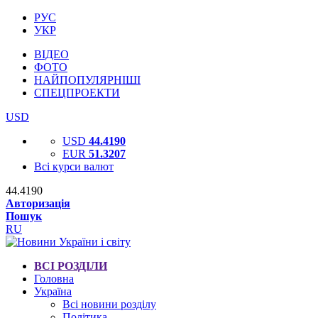
РУС
УКР
ВІДЕО
ФОТО
НАЙПОПУЛЯРНІШІ
СПЕЦПРОЕКТИ
USD
USD
44.4190
EUR
51.3207
Всі курси валют
44.4190
Авторизація
Пошук
RU
ВСІ РОЗДІЛИ
Головна
Україна
Всі новини розділу
Політика