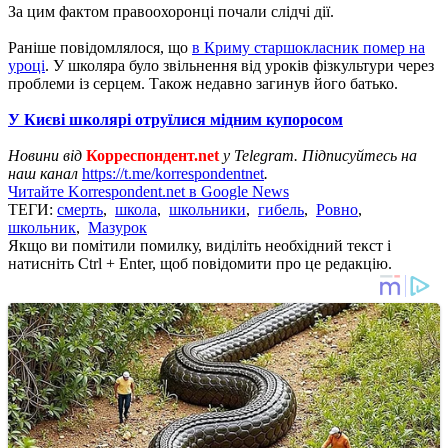
За цим фактом правоохоронці почали слідчі дії.
Раніше повідомлялося, що
в Криму старшокласник помер на
уроці
. У школяра було звільнення від уроків фізкультури через
проблеми із серцем. Також недавно загинув його батько.
У Києві школярі отруїлися мідним купоросом
Новини від
Корреспондент.net
у Telegram. Підписуйтесь на
наш канал
https://t.me/korrespondentnet
.
Читайте Korrespondent.net в Google News
ТЕГИ:
смерть
,
школа
,
школьники
,
гибель
,
Ровно
,
школьник
,
Мазурок
Якщо ви помітили помилку, виділіть необхідний текст і
натисніть Ctrl + Enter, щоб повідомити про це редакцію.