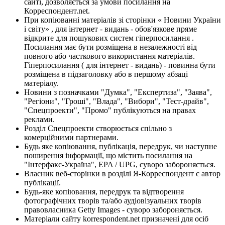
сайті, дозволяється за умови посилання на
Корреспондент.net.
При копіюванні матеріалів зі сторінки « Новини України
і світу» , для інтернет - видань - обов'язкове пряме
відкрите для пошукових систем гіперпосилання .
Посилання має бути розміщена в незалежності від
повного або часткового використання матеріалів.
Гіперпосилання ( для інтернет - видань) - повинна бути
розміщена в підзаголовку або в першому абзаці
матеріалу.
Новини з позначками "Думка", "Експертиза", "Заява",
"Регіони", "Гроші", "Влада", "Вибори", "Тест-драйв",
"Спецпроекти", "Промо" публікуються на правах
реклами.
Розділ Спецпроекти створюється спільно з
комерційними партнерами.
Будь яке копіювання, публікація, передрук, чи наступне
поширення інформації, що містить посилання на
"Інтерфакс-Україна", EPA / UPG, суворо забороняється.
Власник веб-сторінки в розділі Я-Корреспондент є автор
публікації.
Будь-яке копіювання, передрук та відтворення
фотографічних творів та/або аудіовізуальних творів
правовласника Getty Images - суворо забороняється.
Матеріали сайту korrespondent.net призначені для осіб