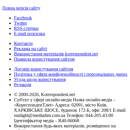
Повна версія сайту
Facebook
Twitter
RSS-стрічки
E-mail розсилка
Контакти
Реклама на сайті
Використання матеріалів korrespondent.net
Правила користування сайтом
Договір користування сайтом
Політика у сфері конфіденційності і персональних даних
Угода щодо користування
Редакція
© 2000-2026, Korrespondent.net
Суб'єкт у сфері онлайн-медіа Назва онлайн-медіа –
«КореспонденТ.net» Адреса: 02091, місто Київ,
ХАРКІВСЬКЕ ШОСЕ, будинок 172-Б, офіс 208/1 E-mail:
sunlight@mediadim.com.ua
Телефон: 044-205-43-00
Ідентифікатор медіа – R40-06068
Використання будь-яких матеріалів, розміщених на