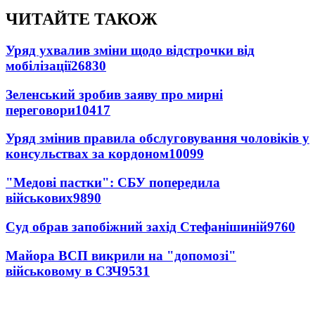
ЧИТАЙТЕ ТАКОЖ
Уряд ухвалив зміни щодо відстрочки від
мобілізації
26830
Зеленський зробив заяву про мирні
переговори
10417
Уряд змінив правила обслуговування чоловіків у
консульствах за кордоном
10099
"Медові пастки": СБУ попередила
військових
9890
Суд обрав запобіжний захід Стефанішиній
9760
Майора ВСП викрили на "допомозі"
військовому в СЗЧ
9531