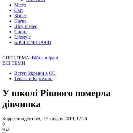
Місто
Світ
Бізнес
Наука
Шоу-бізнес
Спорт
Lifestyle
БЛОГИ ЧИТАЧІВ
СПЕЦТЕМА:
Війна в Ірані
ВСІ ТЕМИ
Вступ України в ЄС
Теракт в Барселоні
У школі Рівного померла
дівчинка
Корреспондент.net, 17 грудня 2019, 17:26
0
952