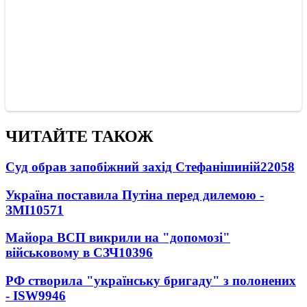
ЧИТАЙТЕ ТАКОЖ
Суд обрав запобіжний захід Стефанішиній
22058
Україна поставила Путіна перед дилемою -
ЗМІ
10571
Майора ВСП викрили на "допомозі"
військовому в СЗЧ
10396
РФ створила "українську бригаду" з полонених
- ISW
9946