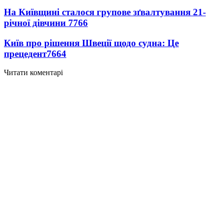
На Київщині сталося групове зґвалтування 21-
річної дівчини
7766
Київ про рішення Швеції щодо судна: Це
прецедент
7664
Читати коментарі