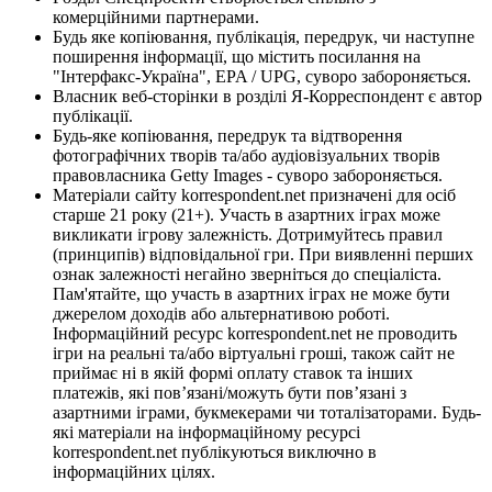
комерційними партнерами.
Будь яке копіювання, публікація, передрук, чи наступне
поширення інформації, що містить посилання на
"Інтерфакс-Україна", EPA / UPG, суворо забороняється.
Власник веб-сторінки в розділі Я-Корреспондент є автор
публікації.
Будь-яке копіювання, передрук та відтворення
фотографічних творів та/або аудіовізуальних творів
правовласника Getty Images - суворо забороняється.
Матеріали сайту korrespondent.net призначені для осіб
старше 21 року (21+). Участь в азартних іграх може
викликати ігрову залежність. Дотримуйтесь правил
(принципів) відповідальної гри. При виявленні перших
ознак залежності негайно зверніться до спеціаліста.
Пам'ятайте, що участь в азартних іграх не може бути
джерелом доходів або альтернативою роботі.
Інформаційний ресурс korrespondent.net не проводить
ігри на реальні та/або віртуальні гроші, також сайт не
приймає ні в якій формі оплату ставок та інших
платежів, які пов’язані/можуть бути пов’язані з
азартними іграми, букмекерами чи тоталізаторами. Будь-
які матеріали на інформаційному ресурсі
korrespondent.net публікуються виключно в
інформаційних цілях.