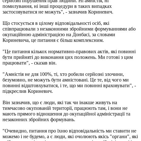
серйозні порушення прав людини. Ні амністія, ні
помилування, ні інші процедури в таких випадках
застосовуватися не можуть", - зазначив Кориневич.
Що стосується в цілому відповідальності осіб, які
співпрацювали з незаконними збройними формуваннями або
окупаційною адміністрацією на Донбасі, за словами
Кориневича, це питання є більш комплексним.
"Це питання кількох нормативно-правових актів, які повинні
бути прийняті до виконання цих положень. Ми готові з цим
працювати", - сказав він.
"Амністія не для 100%, ті, хто робили серйозні злочини,
безумовно, не можуть бути амністовані. Це те, від чого ми
повинні відштовхуватися, і те, що ми повинні враховувати", -
підкреслив Кориневич.
Він зазначив, що є люди, які так чи інакше живуть на
тимчасово окупованій території, працюють там, і вони не
мають прямого відношення до окупаційної адміністрації та
незаконних збройних формувань.
"Очевидно, питання про їхню відповідальність ми ставити не
можемо і не будемо, а є люди, які очолюють якісь "органи", які