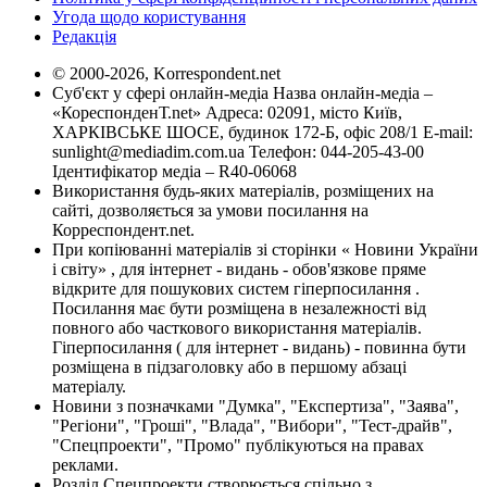
Угода щодо користування
Редакція
© 2000-2026, Korrespondent.net
Суб'єкт у сфері онлайн-медіа Назва онлайн-медіа –
«КореспонденТ.net» Адреса: 02091, місто Київ,
ХАРКІВСЬКЕ ШОСЕ, будинок 172-Б, офіс 208/1 E-mail:
sunlight@mediadim.com.ua
Телефон: 044-205-43-00
Ідентифікатор медіа – R40-06068
Використання будь-яких матеріалів, розміщених на
сайті, дозволяється за умови посилання на
Корреспондент.net.
При копіюванні матеріалів зі сторінки « Новини України
і світу» , для інтернет - видань - обов'язкове пряме
відкрите для пошукових систем гіперпосилання .
Посилання має бути розміщена в незалежності від
повного або часткового використання матеріалів.
Гіперпосилання ( для інтернет - видань) - повинна бути
розміщена в підзаголовку або в першому абзаці
матеріалу.
Новини з позначками "Думка", "Експертиза", "Заява",
"Регіони", "Гроші", "Влада", "Вибори", "Тест-драйв",
"Спецпроекти", "Промо" публікуються на правах
реклами.
Розділ Спецпроекти створюється спільно з