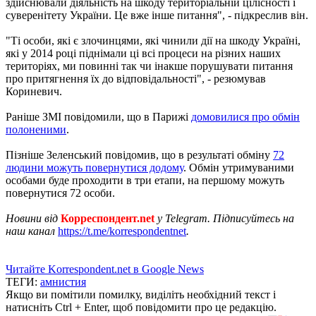
здійснювали діяльність на шкоду територіальній цілісності і
суверенітету України. Це вже інше питання", - підкреслив він.
"Ті особи, які є злочинцями, які чинили дії на шкоду Україні,
які у 2014 році піднімали ці всі процеси на різних наших
територіях, ми повинні так чи інакше порушувати питання
про притягнення їх до відповідальності", - резюмував
Кориневич.
Раніше ЗМІ повідомили, що в Парижі
домовилися про обмін
полоненими
.
Пізніше Зеленський повідомив, що в результаті обміну
72
людини можуть повернутися додому
. Обмін утримуваними
особами буде проходити в три етапи, на першому можуть
повернутися 72 особи.
Новини від
Корреспондент.net
у Telegram. Підписуйтесь на
наш канал
https://t.me/korrespondentnet
.
Читайте Korrespondent.net в Google News
ТЕГИ:
амнистия
Якщо ви помітили помилку, виділіть необхідний текст і
натисніть Ctrl + Enter, щоб повідомити про це редакцію.