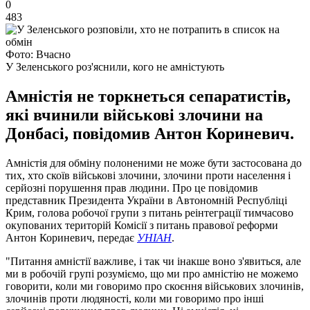
0
483
Фото: Вчасно
У Зеленського роз'яснили, кого не амністують
Амністія не торкнеться сепаратистів,
які вчинили військові злочини на
Донбасі, повідомив Антон Кориневич.
Амністія для обміну полоненими не може бути застосована до
тих, хто скоїв військові злочини, злочини проти населення і
серйозні порушення прав людини. Про це повідомив
представник Президента України в Автономній Республіці
Крим, голова робочої групи з питань реінтеграції тимчасово
окупованих територій Комісії з питань правової реформи
Антон Кориневич, передає
УНІАН
.
"Питання амністії важливе, і так чи інакше воно з'явиться, але
ми в робочій групі розуміємо, що ми про амністію не можемо
говорити, коли ми говоримо про скоєння військових злочинів,
злочинів проти людяності, коли ми говоримо про інші