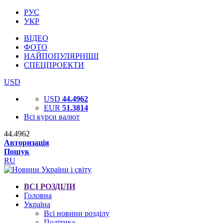
РУС
УКР
ВІДЕО
ФОТО
НАЙПОПУЛЯРНІШІ
СПЕЦПРОЕКТИ
USD
USD
44.4962
EUR
51.3814
Всі курси валют
44.4962
Авторизація
Пошук
RU
ВСІ РОЗДІЛИ
Головна
Україна
Всі новини розділу
Політика