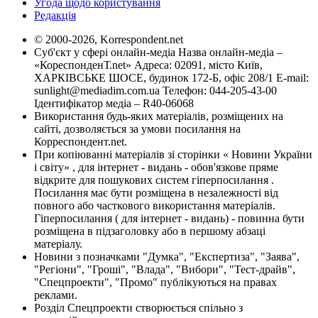
Угода щодо користування
Редакція
© 2000-2026, Korrespondent.net
Суб'єкт у сфері онлайн-медіа Назва онлайн-медіа –
«КореспонденТ.net» Адреса: 02091, місто Київ,
ХАРКІВСЬКЕ ШОСЕ, будинок 172-Б, офіс 208/1 E-mail:
sunlight@mediadim.com.ua
Телефон: 044-205-43-00
Ідентифікатор медіа – R40-06068
Використання будь-яких матеріалів, розміщених на
сайті, дозволяється за умови посилання на
Корреспондент.net.
При копіюванні матеріалів зі сторінки « Новини України
і світу» , для інтернет - видань - обов'язкове пряме
відкрите для пошукових систем гіперпосилання .
Посилання має бути розміщена в незалежності від
повного або часткового використання матеріалів.
Гіперпосилання ( для інтернет - видань) - повинна бути
розміщена в підзаголовку або в першому абзаці
матеріалу.
Новини з позначками "Думка", "Експертиза", "Заява",
"Регіони", "Гроші", "Влада", "Вибори", "Тест-драйв",
"Спецпроекти", "Промо" публікуються на правах
реклами.
Розділ Спецпроекти створюється спільно з