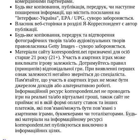
комерційними партнерами.
Будь яке копіювання, публікація, передрук, чи наступне
поширення інформації, що містить посилання на
"Інтерфакс-Україна", EPA / UPG, суворо забороняється.
Власник веб-сторінки в розділі Я-Корреспондент є автор
публікації.
Будь-яке копіювання, передрук та відтворення
фотографічних творів та/або аудіовізуальних творів
правовласника Getty Images - суворо забороняється.
Матеріали сайту korrespondent.net призначені для осіб
старше 21 року (21+). Участь в азартних іграх може
викликати ігрову залежність. Дотримуйтесь правил
(принципів) відповідальної гри. При виявленні перших
ознак залежності негайно зверніться до спеціаліста.
Пам'ятайте, що участь в азартних іграх не може бути
джерелом доходів або альтернативою роботі.
Інформаційний ресурс korrespondent.net не проводить
ігри на реальні та/або віртуальні гроші, також сайт не
приймає ні в якій формі оплату ставок та інших
платежів, які пов’язані/можуть бути пов’язані з
азартними іграми, букмекерами чи тоталізаторами. Будь-
які матеріали на інформаційному ресурсі
korrespondent.net публікуються виключно в
інформаційних цілях.