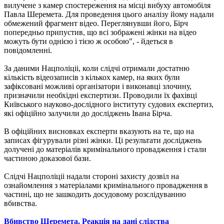
вилучене з камер спостереження на місці вибуху автомобіля
Павла Шеремета. Для проведення цього аналізу йому надали
обмежений фрагмент відео. Переглянувши його, Бірч
попередньо припустив, що всі зображені жінки на відео
можуть бути однією і тією ж особою", - йдеться в
повідомленні.
За даними Нацполіціі, коли слідчі отримали достатню
кількість відеозаписів з кількох камер, на яких були
зафіксовані можливі організатори і виконавці злочину,
призначили необхідні експертизи. Проводили їх фахівці
Київського науково-дослідного інституту судових експертиз,
які офіційно залучили до досліджень Івана Бірча.
В офіційних висновках експерти вказують на те, що на
записах фігурували різні жінки. Ці результати досліджень
долучені до матеріалів кримінального провадження і стали
частиною доказової бази.
Слідчі Нацполіціі надали стороні захисту дозвіл на
ознайомлення з матеріалами кримінального провадження в
частині, що не зашкодить досудовому розслідуванню
вбивства.
Вбивство Шеремета. Реакція на дані слідства