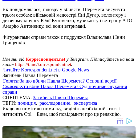
Як повідомлялося, підозру у вбивстві Шеремета висунуто
трьом особам: військовій медсестрі Яні Дугар, волонтеру і
дитячому хірургу Юлії Кузьменко, музиканту і ветерану АТО
Андрію Антоненку, всі вони затримані.
Фігурантами справи також є подружжя Владислава і Інни
Грищенків.
Новини від
Корреспондент.net
у Telegram. Підписуйтесь на наш
канал
https://t.me/korrespondentnet
.
Читайте Korrespondent.net в Google News
Загибель Павла Шеремета
Сюжет
За що вбили Павла Шеремета? Основні версії
Сюжет
Хто вбив Павла Шеремета? Суд починає слухання
справи
СПЕЦТЕМА:
Загибель Павла Шеремета
ТЕГИ:
полиция
,
расследование
,
экспертиза
Якщо ви помітили помилку, виділіть необхідний текст і
натисніть Ctrl + Enter, щоб повідомити про це редакцію.