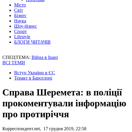
Місто
Світ
Бізнес
Наука
Шоу-бізнес
Спорт
Lifestyle
БЛОГИ ЧИТАЧІВ
СПЕЦТЕМА:
Війна в Ірані
ВСІ ТЕМИ
Вступ України в ЄС
Теракт в Барселоні
Справа Шеремета: в поліції
прокоментували інформацію
про протиріччя
Корреспондент.net, 17 грудня 2019, 22:58