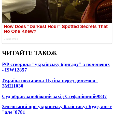
ЧИТАЙТЕ ТАКОЖ
РФ створила "українську бригаду" з полонених
- ISW
12857
Україна поставила Путіна перед дилемою -
ЗМІ
11030
Суд обрав запобіжний захід Стефанішиній
9837
Зеленський про українську балістику: Буде, але є
"але"
8781