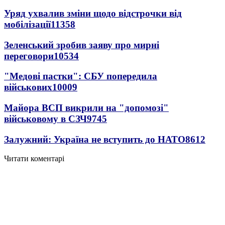
Уряд ухвалив зміни щодо відстрочки від
мобілізації
11358
Зеленський зробив заяву про мирні
переговори
10534
"Медові пастки": СБУ попередила
військових
10009
Майора ВСП викрили на "допомозі"
військовому в СЗЧ
9745
Залужний: Україна не вступить до НАТО
8612
Читати коментарі