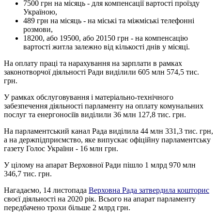
7500 грн на місяць - для компенсації вартості проїзду
Україною,
489 грн на місяць - на міські та міжміські телефонні
розмови,
18200, або 19500, або 20150 грн - на компенсацію
вартості житла залежно від кількості днів у місяці.
На оплату праці та нарахування на зарплати в рамках
законотворчої діяльності Ради виділили 605 млн 574,5 тис.
грн.
У рамках обслуговування і матеріально-технічного
забезпечення діяльності парламенту на оплату комунальних
послуг та енергоносіїв виділили 36 млн 127,8 тис. грн.
На парламентський канал Рада виділила 44 млн 331,3 тис. грн,
а на держпідприємство, яке випускає офіційну парламентську
газету Голос України - 16 млн грн.
У цілому на апарат Верховної Ради пішло 1 млрд 970 млн
346,7 тис. грн.
Нагадаємо, 14 листопада
Верховна Рада затвердила кошторис
своєї діяльності на 2020 рік. Всього на апарат парламенту
передбачено трохи більше 2 млрд грн.