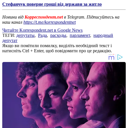
Стефанчук поверне гроші від держави за житло
Новини від
Корреспондент.net
в Telegram. Підписуйтесь на
наш канал
https://t.me/korrespondentnet
Читайте Korrespondent.net в Google News
ТЕГИ:
депутаты
,
Рада
,
расходы
,
парламент
,
народный
депутат
Якщо ви помітили помилку, виділіть необхідний текст і
натисніть Ctrl + Enter, щоб повідомити про це редакцію.