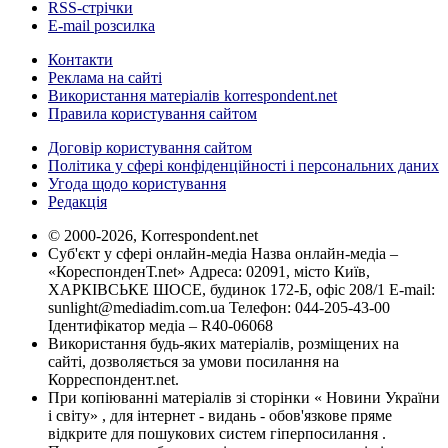
RSS-стрічки
E-mail розсилка
Контакти
Реклама на сайті
Використання матеріалів korrespondent.net
Правила користування сайтом
Договір користування сайтом
Політика у сфері конфіденційності і персональних даних
Угода щодо користування
Редакція
© 2000-2026, Korrespondent.net
Суб'єкт у сфері онлайн-медіа Назва онлайн-медіа –
«КореспонденТ.net» Адреса: 02091, місто Київ,
ХАРКІВСЬКЕ ШОСЕ, будинок 172-Б, офіс 208/1 E-mail:
sunlight@mediadim.com.ua
Телефон: 044-205-43-00
Ідентифікатор медіа – R40-06068
Використання будь-яких матеріалів, розміщених на
сайті, дозволяється за умови посилання на
Корреспондент.net.
При копіюванні матеріалів зі сторінки « Новини України
і світу» , для інтернет - видань - обов'язкове пряме
відкрите для пошукових систем гіперпосилання .