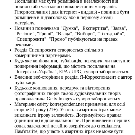
Посилання має бути розміщена в незалежності від
повного або часткового використання матеріалів.
Гіперпосилання ( для інтернет - видань) - повинна бути
розміщена в підзаголовку або в першому абзаці
матеріалу.
Новини з позначками "Думка", "Експертиза", "Заява",
"Регіони", "Гроші", "Влада", "Вибори", "Тест-драйв",
"Спецпроекти", "Промо" публікуються на правах
реклами.
Розділ Спецпроекти створюється спільно з
комерційними партнерами.
Будь яке копіювання, публікація, передрук, чи наступне
поширення інформації, що містить посилання на
"Інтерфакс-Україна", EPA / UPG, суворо забороняється.
Власник веб-сторінки в розділі Я-Корреспондент є автор
публікації.
Будь-яке копіювання, передрук та відтворення
фотографічних творів та/або аудіовізуальних творів
правовласника Getty Images - суворо забороняється.
Матеріали сайту korrespondent.net призначені для осіб
старше 21 року (21+). Участь в азартних іграх може
викликати ігрову залежність. Дотримуйтесь правил
(принципів) відповідальної гри. При виявленні перших
ознак залежності негайно зверніться до спеціаліста.
Пам'ятайте, що участь в азартних іграх не може бути