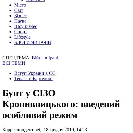
Місто
Світ
Бізнес
Наука
Шоу-бізнес
Спорт
Lifestyle
БЛОГИ ЧИТАЧІВ
СПЕЦТЕМА:
Війна в Ірані
ВСІ ТЕМИ
Вступ України в ЄС
Теракт в Барселоні
Бунт у СІЗО
Кропивницького: введений
особливий режим
Корреспондент.net, 18 грудня 2019, 14:23