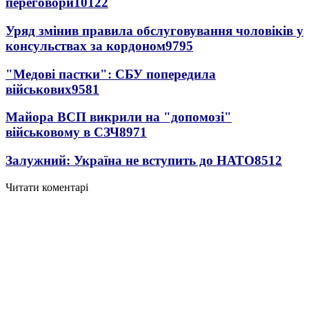
переговори
10122
Уряд змінив правила обслуговування чоловіків у
консульствах за кордоном
9795
"Медові пастки": СБУ попередила
військових
9581
Майора ВСП викрили на "допомозі"
військовому в СЗЧ
8971
Залужний: Україна не вступить до НАТО
8512
Читати коментарі