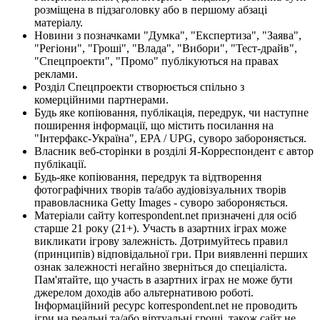
розміщена в підзаголовку або в першому абзаці
матеріалу.
Новини з позначками "Думка", "Експертиза", "Заява",
"Регіони", "Гроші", "Влада", "Вибори", "Тест-драйв",
"Спецпроекти", "Промо" публікуються на правах
реклами.
Розділ Спецпроекти створюється спільно з
комерційними партнерами.
Будь яке копіювання, публікація, передрук, чи наступне
поширення інформації, що містить посилання на
"Інтерфакс-Україна", EPA / UPG, суворо забороняється.
Власник веб-сторінки в розділі Я-Корреспондент є автор
публікації.
Будь-яке копіювання, передрук та відтворення
фотографічних творів та/або аудіовізуальних творів
правовласника Getty Images - суворо забороняється.
Матеріали сайту korrespondent.net призначені для осіб
старше 21 року (21+). Участь в азартних іграх може
викликати ігрову залежність. Дотримуйтесь правил
(принципів) відповідальної гри. При виявленні перших
ознак залежності негайно зверніться до спеціаліста.
Пам'ятайте, що участь в азартних іграх не може бути
джерелом доходів або альтернативою роботі.
Інформаційний ресурс korrespondent.net не проводить
ігри на реальні та/або віртуальні гроші, також сайт не