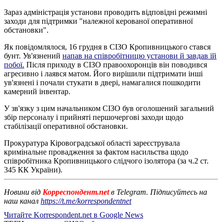
Зараз адміністрація установи проводить відповідні режимні
заходи для підтримки "належної керованої оперативної
обстановки".
Як повідомлялося, 16 грудня в СІЗО Кропивницького стався
бунт. Ув'язнений
напав на співробітницю установи й завдав їй
побої.
Після приходу в СІЗО правоохоронців він поводився
агресивно і лаявся матом. Його вирішили підтримати інші
ув'язнені і почали стукати в двері, намагалися пошкодити
камерний інвентар.
У зв'язку з цим начальником СІЗО був оголошений загальний
збір персоналу і прийняті першочергові заходи щодо
стабілізації оперативної обстановки.
Прокуратура Кіровоградської області зареєструвала
кримінальне провадження за фактом насильства щодо
співробітника Кропивницького слідчого ізолятора (за ч.2 ст.
345 КК України).
Новини від
Корреспондент.net
в Telegram. Підписуйтесь на
наш канал
https://t.me/korrespondentnet
Читайте Korrespondent.net в Google News