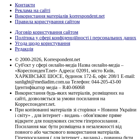
Контакти
Реклама на сайті
Використання матеріалів korrespondent.net
Правила користування сайтом
Договір користування сайтом
Політика у сфері конфіденційності і персональних даних
Угода щодо користування
Редакція
© 2000-2026, Korrespondent.net
Суб'єкт у сфері онлайн-медіа Назва онлайн-медіа –
«КореспонденТ.net» Адреса: 02091, місто Київ,
ХАРКІВСЬКЕ ШОСЕ, будинок 172-Б, офіс 208/1 E-mail:
sunlight@mediadim.com.ua
Телефон: 044-205-43-00
Ідентифікатор медіа – R40-06068
Використання будь-яких матеріалів, розміщених на
сайті, дозволяється за умови посилання на
Корреспондент.net.
При копіюванні матеріалів зі сторінки « Новини України
і світу» , для інтернет - видань - обов'язкове пряме
відкрите для пошукових систем гіперпосилання .
Посилання має бути розміщена в незалежності від
повного або часткового використання матеріалів.
Гіперпосилання ( для інтернет - видань) - повинна бути