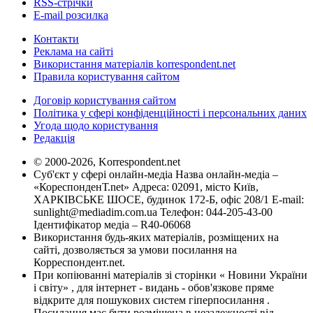
RSS-стрічки
E-mail розсилка
Контакти
Реклама на сайті
Використання матеріалів korrespondent.net
Правила користування сайтом
Договір користування сайтом
Політика у сфері конфіденційності і персональних даних
Угода щодо користування
Редакція
© 2000-2026, Korrespondent.net
Суб'єкт у сфері онлайн-медіа Назва онлайн-медіа –
«КореспонденТ.net» Адреса: 02091, місто Київ,
ХАРКІВСЬКЕ ШОСЕ, будинок 172-Б, офіс 208/1 E-mail:
sunlight@mediadim.com.ua
Телефон: 044-205-43-00
Ідентифікатор медіа – R40-06068
Використання будь-яких матеріалів, розміщених на
сайті, дозволяється за умови посилання на
Корреспондент.net.
При копіюванні матеріалів зі сторінки « Новини України
і світу» , для інтернет - видань - обов'язкове пряме
відкрите для пошукових систем гіперпосилання .
Посилання має бути розміщена в незалежності від