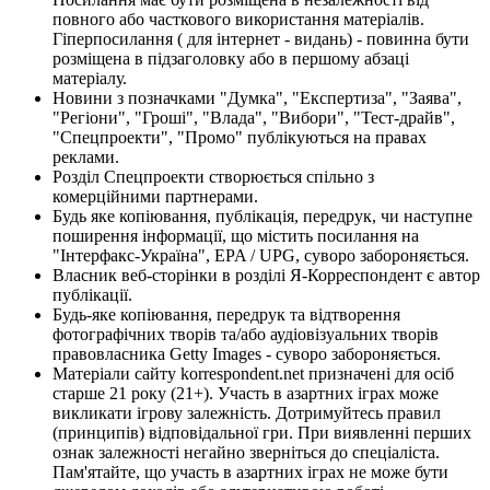
повного або часткового використання матеріалів.
Гіперпосилання ( для інтернет - видань) - повинна бути
розміщена в підзаголовку або в першому абзаці
матеріалу.
Новини з позначками "Думка", "Експертиза", "Заява",
"Регіони", "Гроші", "Влада", "Вибори", "Тест-драйв",
"Спецпроекти", "Промо" публікуються на правах
реклами.
Розділ Спецпроекти створюється спільно з
комерційними партнерами.
Будь яке копіювання, публікація, передрук, чи наступне
поширення інформації, що містить посилання на
"Інтерфакс-Україна", EPA / UPG, суворо забороняється.
Власник веб-сторінки в розділі Я-Корреспондент є автор
публікації.
Будь-яке копіювання, передрук та відтворення
фотографічних творів та/або аудіовізуальних творів
правовласника Getty Images - суворо забороняється.
Матеріали сайту korrespondent.net призначені для осіб
старше 21 року (21+). Участь в азартних іграх може
викликати ігрову залежність. Дотримуйтесь правил
(принципів) відповідальної гри. При виявленні перших
ознак залежності негайно зверніться до спеціаліста.
Пам'ятайте, що участь в азартних іграх не може бути