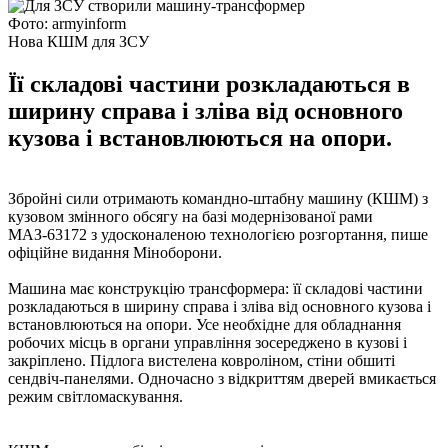
Фото: armyinform
Нова КШМ для ЗСУ
Її складові частини розкладаються в
ширину справа і зліва від основного
кузова і встановлюються на опори.
Збройні сили отримають командно-штабну машину (КШМ) з
кузовом змінного обсягу на базі модернізованої рами
МАЗ-63172 з удосконаленою технологією розгортання, пише
офіційне видання Міноборони.
Машина має конструкцію трансформера: її складові частини
розкладаються в ширину справа і зліва від основного кузова і
встановлюються на опори. Усе необхідне для обладнання
робочих місць в органи управління зосереджено в кузові і
закріплено. Підлога вистелена ковроліном, стіни обшиті
сендвіч-панелями. Одночасно з відкриттям дверей вмикається
режим світломаскування.