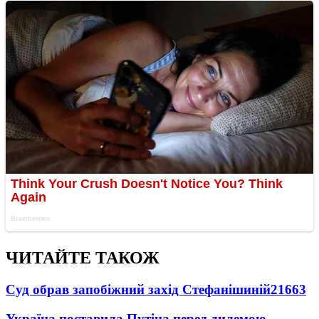
ЧИТАЙТЕ ТАКОЖ
Суд обрав запобіжний захід Стефанішиній
21663
Україна поставила Путіна перед дилемою -