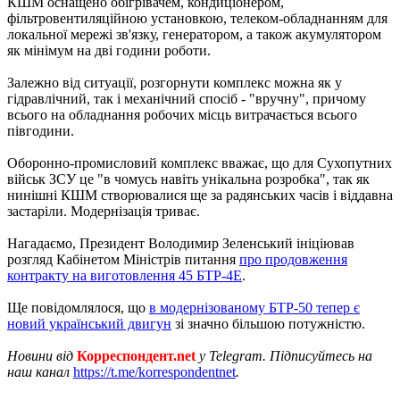
КШМ оснащено обігрівачем, кондиціонером,
фільтровентиляційною установкою, телеком-обладнанням для
локальної мережі зв'язку, генератором, а також акумулятором
як мінімум на дві години роботи.
Залежно від ситуації, розгорнути комплекс можна як у
гідравлічний, так і механічний спосіб - "вручну", причому
всього на обладнання робочих місць витрачається всього
півгодини.
Оборонно-промисловий комплекс вважає, що для Сухопутних
військ ЗСУ це "в чомусь навіть унікальна розробка", так як
нинішні КШМ створювалися ще за радянських часів і віддавна
застаріли. Модернізація триває.
Нагадаємо, Президент Володимир Зеленський ініціював
розгляд Кабінетом Міністрів питання
про продовження
контракту на виготовлення 45 БТР-4Е
.
Ще повідомлялося, що
в модернізованому БТР-50 тепер є
новий український двигун
зі значно більшою потужністю.
Новини від
Корреспондент.net
у Telegram. Підписуйтесь на
наш канал
https://t.me/korrespondentnet
.