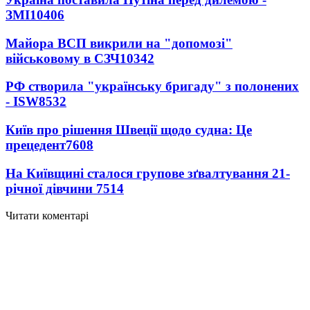
ЗМІ
10406
Майора ВСП викрили на "допомозі"
військовому в СЗЧ
10342
РФ створила "українську бригаду" з полонених
- ISW
8532
Київ про рішення Швеції щодо судна: Це
прецедент
7608
На Київщині сталося групове зґвалтування 21-
річної дівчини
7514
Читати коментарі