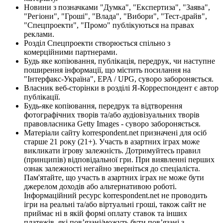
Новини з позначками "Думка", "Експертиза", "Заява",
"Регіони", "Гроші", "Влада", "Вибори", "Тест-драйв",
"Спецпроекти", "Промо" публікуються на правах
реклами.
Розділ Спецпроекти створюється спільно з
комерційними партнерами.
Будь яке копіювання, публікація, передрук, чи наступне
поширення інформації, що містить посилання на
"Інтерфакс-Україна", EPA / UPG, суворо забороняється.
Власник веб-сторінки в розділі Я-Корреспондент є автор
публікації.
Будь-яке копіювання, передрук та відтворення
фотографічних творів та/або аудіовізуальних творів
правовласника Getty Images - суворо забороняється.
Матеріали сайту korrespondent.net призначені для осіб
старше 21 року (21+). Участь в азартних іграх може
викликати ігрову залежність. Дотримуйтесь правил
(принципів) відповідальної гри. При виявленні перших
ознак залежності негайно зверніться до спеціаліста.
Пам'ятайте, що участь в азартних іграх не може бути
джерелом доходів або альтернативою роботі.
Інформаційний ресурс korrespondent.net не проводить
ігри на реальні та/або віртуальні гроші, також сайт не
приймає ні в якій формі оплату ставок та інших
платежів, які пов’язані/можуть бути пов’язані з