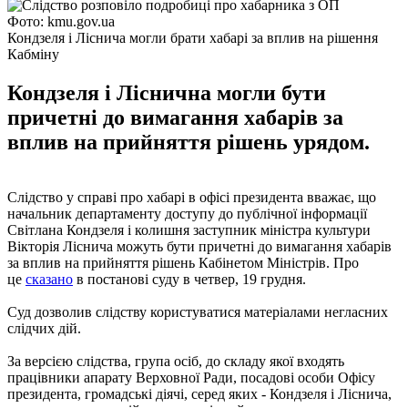
Фото: kmu.gov.ua
Кондзеля і Ліснича могли брати хабарі за вплив на рішення
Кабміну
Кондзеля і Ліснична могли бути
причетні до вимагання хабарів за
вплив на прийняття рішень урядом.
Слідство у справі про хабарі в офісі президента вважає, що
начальник департаменту доступу до публічної інформації
Світлана Кондзеля і колишня заступник міністра культури
Вікторія Ліснича можуть бути причетні до вимагання хабарів
за вплив на прийняття рішень Кабінетом Міністрів. Про
це
сказано
в постанові суду в четвер, 19 грудня.
Суд дозволив слідству користуватися матеріалами негласних
слідчих дій.
За версією слідства, група осіб, до складу якої входять
працівники апарату Верховної Ради, посадові особи Офісу
президента, громадські діячі, серед яких - Кондзеля і Ліснича,