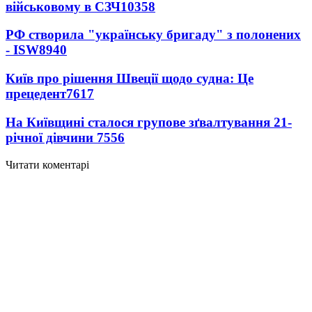
військовому в СЗЧ
10358
РФ створила "українську бригаду" з полонених
- ISW
8940
Київ про рішення Швеції щодо судна: Це
прецедент
7617
На Київщині сталося групове зґвалтування 21-
річної дівчини
7556
Читати коментарі