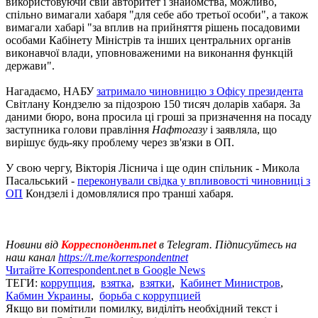
використовуючи свій авторитет і знайомства, можливо,
спільно вимагали хабаря "для себе або третьої особи", а також
вимагали хабарі "за вплив на прийняття рішень посадовими
особами Кабінету Міністрів та інших центральних органів
виконавчої влади, уповноваженими на виконання функцій
держави".
Нагадаємо, НАБУ
затримало чиновницю з Офісу президента
Світлану Кондзелю за підозрою 150 тисяч доларів хабаря. За
даними бюро, вона просила ці гроші за призначення на посаду
заступника голови правління
Нафтогазу
і заявляла, що
вирішує будь-яку проблему через зв'язки в ОП.
У свою чергу, Вікторія Ліснича і ще один спільник - Микола
Пасальський -
переконували свідка у впливовості чиновниці з
ОП
Кондзелі і домовлялися про транші хабаря.
Новини від
Корреспондент.net
в Telegram. Підписуйтесь на
наш канал
https://t.me/korrespondentnet
Читайте Korrespondent.net в Google News
ТЕГИ:
коррупция
,
взятка
,
взятки
,
Кабинет Министров
,
Кабмин Украины
,
борьба с коррупцией
Якщо ви помітили помилку, виділіть необхідний текст і