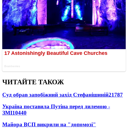
ЧИТАЙТЕ ТАКОЖ
Суд обрав запобіжний захід Стефанішиній
21787
Україна поставила Путіна перед дилемою -
ЗМІ
10440
Майора ВСП викрили на "допомозі"