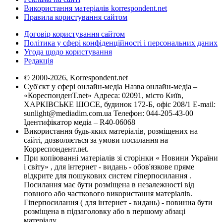
Використання матеріалів korrespondent.net
Правила користування сайтом
Договір користування сайтом
Політика у сфері конфіденційності і персональних даних
Угода щодо користування
Редакція
© 2000-2026, Korrespondent.net
Суб'єкт у сфері онлайн-медіа Назва онлайн-медіа –
«КореспонденТ.net» Адреса: 02091, місто Київ,
ХАРКІВСЬКЕ ШОСЕ, будинок 172-Б, офіс 208/1 E-mail:
sunlight@mediadim.com.ua
Телефон: 044-205-43-00
Ідентифікатор медіа – R40-06068
Використання будь-яких матеріалів, розміщених на
сайті, дозволяється за умови посилання на
Корреспондент.net.
При копіюванні матеріалів зі сторінки « Новини України
і світу» , для інтернет - видань - обов'язкове пряме
відкрите для пошукових систем гіперпосилання .
Посилання має бути розміщена в незалежності від
повного або часткового використання матеріалів.
Гіперпосилання ( для інтернет - видань) - повинна бути
розміщена в підзаголовку або в першому абзаці
матеріалу.