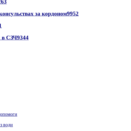
263
 консульствах за кордоном
9952
1
 в СЗЧ
9344
 допомоги
з води