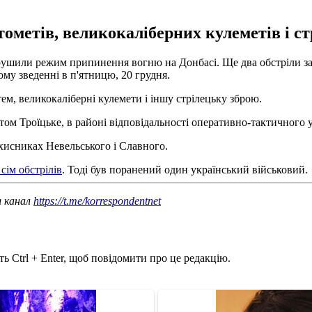
ометів, великокаліберних кулеметів і стр
порушили режим припинення вогню на Донбасі. Ще два обстріли за
му зведенні в п'ятницю, 20 грудня.
ем, великокаліберні кулемети і іншу стрілецьку зброю.
ом Троїцьке, в районі відповідальності оперативно-тактичного 
хисниках Невельського і Славного.
сім обстрілів
. Тоді був поранений один український військовий.
ш канал
https://t.me/korrespondentnet
ь Ctrl + Enter, щоб повідомити про це редакцію.