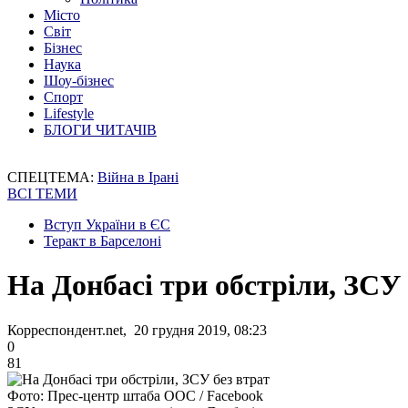
Місто
Світ
Бізнес
Наука
Шоу-бізнес
Спорт
Lifestyle
БЛОГИ ЧИТАЧІВ
СПЕЦТЕМА:
Війна в Ірані
ВСІ ТЕМИ
Вступ України в ЄС
Теракт в Барселоні
На Донбасі три обстріли, ЗСУ 
Корреспондент.net, 20 грудня 2019, 08:23
0
81
Фото: Прес-центр штаба ООС / Facebook