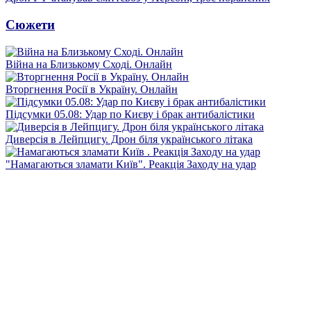
Сюжети
Війна на Близькому Сході. Онлайн
Вторгнення Росії в Україну. Онлайн
Підсумки 05.08: Удар по Києву і брак антибалістики
Диверсія в Лейпцигу. Дрон біля українського літака
"Намагаються зламати Київ". Реакція Заходу на удар