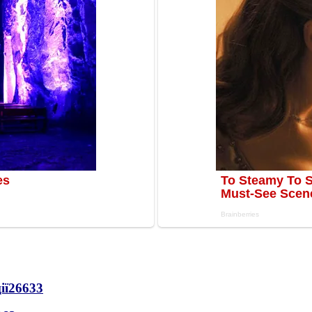
ії
26633