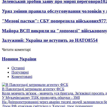
Зеленський зробив заяву про мирні переговори
10
Уряд змінив правила обслуговування чоловіків у
"Медові пастки": СБУ попередила військових
977
Майора ВСП викрили на "допомозі" військовому
Залужний: Україна не вступить до НАТО
8554
Читати коментарі
Новини України
Останні
Популярні
Коментовані
В Павлограді затримали агентку ФСБ
Коли мовчить зв'язок - мовчить уся бригада. Зв'язківці просять
У Мукачівському ТЦК проводять обшуки - ЗМІ
На Дніпропетровщині через аварію тисячі людей залишилися бе
Дрон РФ атакував сміттєвоз у Херсоні, троє поранених