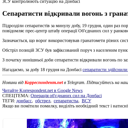
ЗСУ контролюють ситуацію на Донбасі
Сепаратисти відкривали вогонь з гранат
Підрозділи сепаратистів за минулу добу, 19 грудня, один раз 
повідомляє прес-центр штабу операції Об'єднаних сил у ранково
Зазначається, що ворог використовував гранатомети різних сист
Обстріл позицій ЗСУ був зафіксований поруч з населеним пункт
З початку нинішньої доби сепаратисти відкривали вогонь по за
Нагадаємо, за добу 18 грудня на Донбасі
сепаратисти здійснили 
Новини від
Корреспондент.net
в Telegram. Підписуйтесь на на
Читайте Korrespondent.net в Google News
СПЕЦТЕМА:
Операція об'єднаних сил на Донбасі
ТЕГИ:
донбасс
,
обстрел
,
сепаратисты
,
ВСУ
Якщо ви помітили помилку, виділіть необхідний текст і натисніт