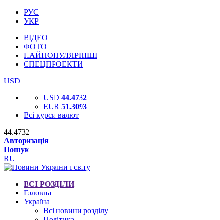
РУС
УКР
ВІДЕО
ФОТО
НАЙПОПУЛЯРНІШІ
СПЕЦПРОЕКТИ
USD
USD
44.4732
EUR
51.3093
Всі курси валют
44.4732
Авторизація
Пошук
RU
ВСІ РОЗДІЛИ
Головна
Україна
Всі новини розділу
Політика