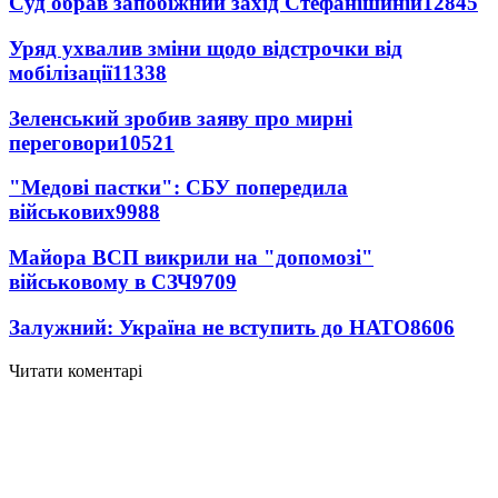
Суд обрав запобіжний захід Стефанішиній
12845
Уряд ухвалив зміни щодо відстрочки від
мобілізації
11338
Зеленський зробив заяву про мирні
переговори
10521
"Медові пастки": СБУ попередила
військових
9988
Майора ВСП викрили на "допомозі"
військовому в СЗЧ
9709
Залужний: Україна не вступить до НАТО
8606
Читати коментарі