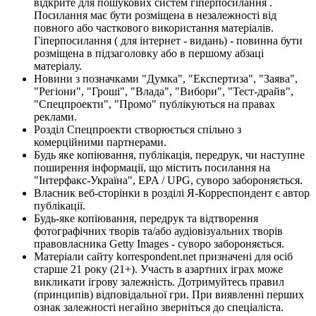
відкрите для пошукових систем гіперпосилання .
Посилання має бути розміщена в незалежності від
повного або часткового використання матеріалів.
Гіперпосилання ( для інтернет - видань) - повинна бути
розміщена в підзаголовку або в першому абзаці
матеріалу.
Новини з позначками "Думка", "Експертиза", "Заява",
"Регіони", "Гроші", "Влада", "Вибори", "Тест-драйв",
"Спецпроекти", "Промо" публікуються на правах
реклами.
Розділ Спецпроекти створюється спільно з
комерційними партнерами.
Будь яке копіювання, публікація, передрук, чи наступне
поширення інформації, що містить посилання на
"Інтерфакс-Україна", EPA / UPG, суворо забороняється.
Власник веб-сторінки в розділі Я-Корреспондент є автор
публікації.
Будь-яке копіювання, передрук та відтворення
фотографічних творів та/або аудіовізуальних творів
правовласника Getty Images - суворо забороняється.
Матеріали сайту korrespondent.net призначені для осіб
старше 21 року (21+). Участь в азартних іграх може
викликати ігрову залежність. Дотримуйтесь правил
(принципів) відповідальної гри. При виявленні перших
ознак залежності негайно зверніться до спеціаліста.