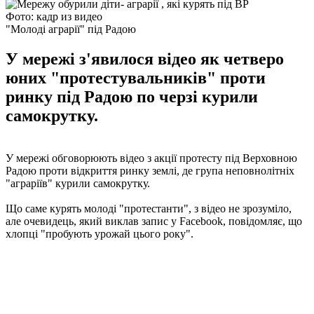
Фото: кадр из видео
"Молоді аграрії" під Радою
У мережі з'явилося відео як четверо
юних "протестувальників" проти
ринку під Радою по черзі курили
самокрутку.
У мережі обговорюють відео з акції протесту під Верховною
Радою проти відкриття ринку землі, де група неповнолітніх
"аграріїв" курили самокрутку.
Що саме курять молоді "протестанти", з відео не зрозуміло,
але очевидець, який виклав запис у Facebook, повідомляє, що
хлопці "пробують урожай цього року".