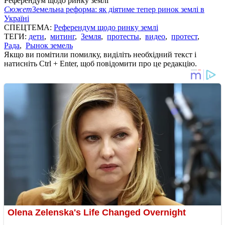
Референдум щодо ринку землі
Сюжет
Земельна реформа: як діятиме тепер ринок землі в
Україні
СПЕЦТЕМА:
Референдум щодо ринку землі
ТЕГИ:
дети
,
митинг
,
Земля
,
протесты
,
видео
,
протест
,
Рада
,
Рынок земель
Якщо ви помітили помилку, виділіть необхідний текст і
натисніть Ctrl + Enter, щоб повідомити про це редакцію.