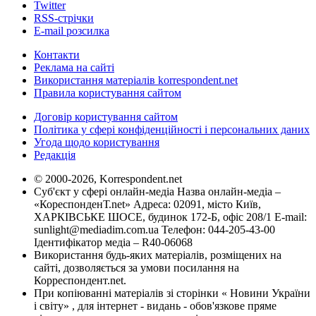
Twitter
RSS-стрічки
E-mail розсилка
Контакти
Реклама на сайті
Використання матеріалів korrespondent.net
Правила користування сайтом
Договір користування сайтом
Політика у сфері конфіденційності і персональних даних
Угода щодо користування
Редакція
© 2000-2026, Korrespondent.net
Суб'єкт у сфері онлайн-медіа Назва онлайн-медіа –
«КореспонденТ.net» Адреса: 02091, місто Київ,
ХАРКІВСЬКЕ ШОСЕ, будинок 172-Б, офіс 208/1 E-mail:
sunlight@mediadim.com.ua
Телефон: 044-205-43-00
Ідентифікатор медіа – R40-06068
Використання будь-яких матеріалів, розміщених на
сайті, дозволяється за умови посилання на
Корреспондент.net.
При копіюванні матеріалів зі сторінки « Новини України
і світу» , для інтернет - видань - обов'язкове пряме