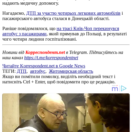
надають медичну допомогу.
Нагадаємо,
ДТП за участю чотирьох легкових автомобілів
і
пасажирського автобуса сталася в Донецькій області.
Раніше повідомлялося, що
на трасі Київ-Чоп перекинувся
автобус з пасажирами
, який прямував до Польщі, в результаті
чого чотири людини госпіталізовані.
Новини від
Корреспондент.net
в Telegram. Підписуйтесь на
наш канал
https://t.me/korrespondentnet
Читайте Korrespondent.net в Google News
ТЕГИ:
ДТП
,
автобус
,
Житомирская область
Якщо ви помітили помилку, виділіть необхідний текст і
натисніть Ctrl + Enter, щоб повідомити про це редакцію.