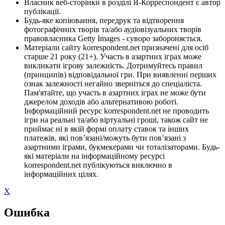
Власник веб-сторінки в розділі Я-Корреспондент є автор
публікації.
Будь-яке копіювання, передрук та відтворення
фотографічних творів та/або аудіовізуальних творів
правовласника Getty Images - суворо забороняється.
Матеріали сайту korrespondent.net призначені для осіб
старше 21 року (21+). Участь в азартних іграх може
викликати ігрову залежність. Дотримуйтесь правил
(принципів) відповідальної гри. При виявленні перших
ознак залежності негайно зверніться до спеціаліста.
Пам'ятайте, що участь в азартних іграх не може бути
джерелом доходів або альтернативою роботі.
Інформаційний ресурс korrespondent.net не проводить
ігри на реальні та/або віртуальні гроші, також сайт не
приймає ні в якій формі оплату ставок та інших
платежів, які пов’язані/можуть бути пов’язані з
азартними іграми, букмекерами чи тоталізаторами. Будь-
які матеріали на інформаційному ресурсі
korrespondent.net публікуються виключно в
інформаційних цілях.
X
Ошибка