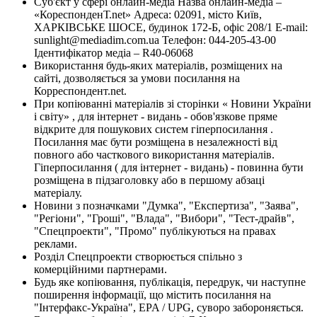
Суб'єкт у сфері онлайн-медіа Назва онлайн-медіа –
«КореспонденТ.net» Адреса: 02091, місто Київ,
ХАРКІВСЬКЕ ШОСЕ, будинок 172-Б, офіс 208/1 E-mail:
sunlight@mediadim.com.ua
Телефон: 044-205-43-00
Ідентифікатор медіа – R40-06068
Використання будь-яких матеріалів, розміщених на
сайті, дозволяється за умови посилання на
Корреспондент.net.
При копіюванні матеріалів зі сторінки « Новини України
і світу» , для інтернет - видань - обов'язкове пряме
відкрите для пошукових систем гіперпосилання .
Посилання має бути розміщена в незалежності від
повного або часткового використання матеріалів.
Гіперпосилання ( для інтернет - видань) - повинна бути
розміщена в підзаголовку або в першому абзаці
матеріалу.
Новини з позначками "Думка", "Експертиза", "Заява",
"Регіони", "Гроші", "Влада", "Вибори", "Тест-драйв",
"Спецпроекти", "Промо" публікуються на правах
реклами.
Розділ Спецпроекти створюється спільно з
комерційними партнерами.
Будь яке копіювання, публікація, передрук, чи наступне
поширення інформації, що містить посилання на
"Інтерфакс-Україна", EPA / UPG, суворо забороняється.