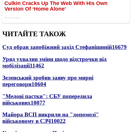
ЧИТАЙТЕ ТАКОЖ
Суд обрав запобіжний захід Стефанішиній
16679
Уряд ухвалив зміни щодо відстрочки від
мобілізації
11462
Зеленський зробив заяву про мирні
переговори
10604
"Медові пастки": СБУ попередила
військових
10077
Майора ВСП викрили на "допомозі"
військовому в СЗЧ
10022