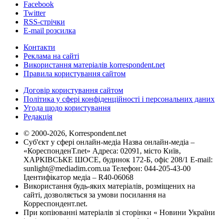
Facebook
Twitter
RSS-стрічки
E-mail розсилка
Контакти
Реклама на сайті
Використання матеріалів korrespondent.net
Правила користування сайтом
Договір користування сайтом
Політика у сфері конфіденційності і персональних даних
Угода щодо користування
Редакція
© 2000-2026, Korrespondent.net
Суб'єкт у сфері онлайн-медіа Назва онлайн-медіа –
«КореспонденТ.net» Адреса: 02091, місто Київ,
ХАРКІВСЬКЕ ШОСЕ, будинок 172-Б, офіс 208/1 E-mail:
sunlight@mediadim.com.ua
Телефон: 044-205-43-00
Ідентифікатор медіа – R40-06068
Використання будь-яких матеріалів, розміщених на
сайті, дозволяється за умови посилання на
Корреспондент.net.
При копіюванні матеріалів зі сторінки « Новини України