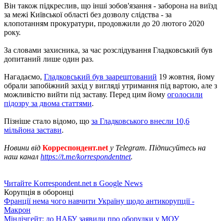
Він також підкреслив, що інші зобов'язання - заборона на виїзд
за межі Київської області без дозволу слідства - за
клопотанням прокуратури, продовжили до 20 лютого 2020
року.
За словами захисника, за час розслідування Гладковський був
допитаний лише один раз.
Нагадаємо,
Гладковський був заарештований
19 жовтня, йому
обрали запобіжний захід у вигляді утримання під вартою, але з
можливістю вийти під заставу. Перед цим йому
оголосили
підозру за двома статтями
.
Пізніше стало відомо, що
за Гладковського внесли 10,6
мільйона застави
.
Новини від
Корреспондент.net
у Telegram. Підписуйтесь на
наш канал
https://t.me/korrespondentnet
.
Читайте Korrespondent.net в Google News
Корупція в оборонці
Франції нема чого навчити Україну щодо антикорупції -
Макрон
Міндічгейт: до НАБУ заявили про оборудки у МОУ