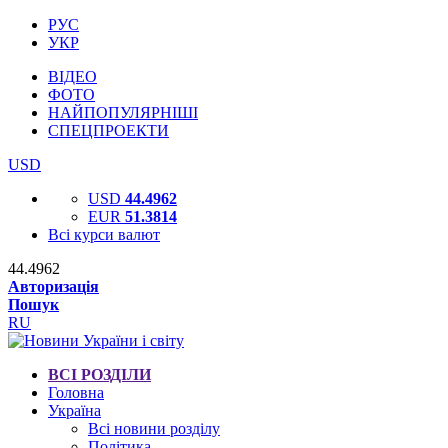
РУС
УКР
ВІДЕО
ФОТО
НАЙПОПУЛЯРНІШІ
СПЕЦПРОЕКТИ
USD
USD
44.4962
EUR
51.3814
Всі курси валют
44.4962
Авторизація
Пошук
RU
ВСІ РОЗДІЛИ
Головна
Україна
Всі новини розділу
Політика