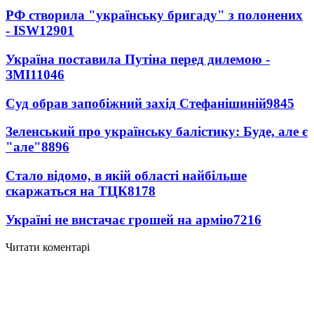
РФ створила "українську бригаду" з полонених
- ISW
12901
Україна поставила Путіна перед дилемою -
ЗМІ
11046
Суд обрав запобіжний захід Стефанішиній
9845
Зеленський про українську балістику: Буде, але є
"але"
8896
Стало відомо, в якій області найбільше
скаржаться на ТЦК
8178
Україні не вистачає грошей на армію
7216
Читати коментарі