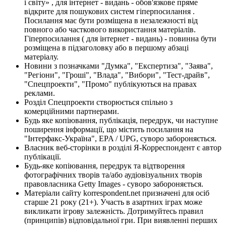
і світу» , для інтернет - видань - обов'язкове пряме
відкрите для пошукових систем гіперпосилання .
Посилання має бути розміщена в незалежності від
повного або часткового використання матеріалів.
Гіперпосилання ( для інтернет - видань) - повинна бути
розміщена в підзаголовку або в першому абзаці
матеріалу.
Новини з позначками "Думка", "Експертиза", "Заява",
"Регіони", "Гроші", "Влада", "Вибори", "Тест-драйв",
"Спецпроекти", "Промо" публікуються на правах
реклами.
Розділ Спецпроекти створюється спільно з
комерційними партнерами.
Будь яке копіювання, публікація, передрук, чи наступне
поширення інформації, що містить посилання на
"Інтерфакс-Україна", EPA / UPG, суворо забороняється.
Власник веб-сторінки в розділі Я-Корреспондент є автор
публікації.
Будь-яке копіювання, передрук та відтворення
фотографічних творів та/або аудіовізуальних творів
правовласника Getty Images - суворо забороняється.
Матеріали сайту korrespondent.net призначені для осіб
старше 21 року (21+). Участь в азартних іграх може
викликати ігрову залежність. Дотримуйтесь правил
(принципів) відповідальної гри. При виявленні перших