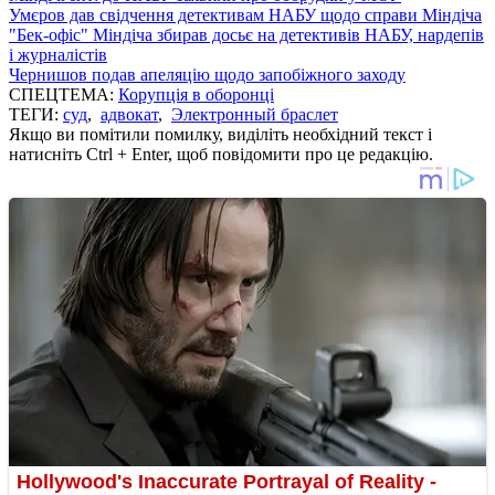
Умєров дав свідчення детективам НАБУ щодо справи Міндіча
"Бек-офіс" Міндіча збирав досьє на детективів НАБУ, нардепів
і журналістів
Чернишов подав апеляцію щодо запобіжного заходу
СПЕЦТЕМА:
Корупція в оборонці
ТЕГИ:
суд
,
адвокат
,
Электронный браслет
Якщо ви помітили помилку, виділіть необхідний текст і
натисніть Ctrl + Enter, щоб повідомити про це редакцію.