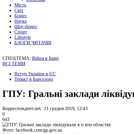
Місто
Світ
Бізнес
Наука
Шоу-бізнес
Спорт
Lifestyle
БЛОГИ ЧИТАЧІВ
СПЕЦТЕМА:
Війна в Ірані
ВСІ ТЕМИ
Вступ України в ЄС
Теракт в Барселоні
ГПУ: Гральні заклади ліквіду
Корреспондент.net, 21 грудня 2019, 12:43
0
643
Фото: facebook.com/gp.gov.ua