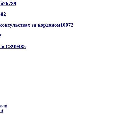
ії
26789
382
 консульствах за кордоном
10072
2
 в СЗЧ
9485
ні