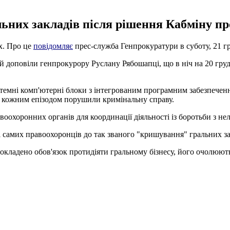
них закладів після рішення Кабміну про 
ях. Про це
повідомляє
прес-служба Генпрокуратури в суботу, 21 г
й доповіли генпрокурору Руслану Рябошапці, що в ніч на 20 грудн
стемні комп'ютерні блоки з інтегрованим програмним забезпечен
За кожним епізодом порушили кримінальну справу.
воохоронних органів для координації діяльності із боротьби з н
 самих правоохоронців до так званого "кришування" гральних за
м покладено обов'язок протидіяти гральному бізнесу, його очолюю