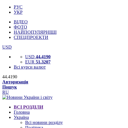
РУС
УКР
ВІДЕО
ФОТО
НАЙПОПУЛЯРНІШІ
СПЕЦПРОЕКТИ
USD
USD
44.4190
EUR
51.3207
Всі курси валют
44.4190
Авторизація
Пошук
RU
ВСІ РОЗДІЛИ
Головна
Україна
Всі новини розділу
Політика