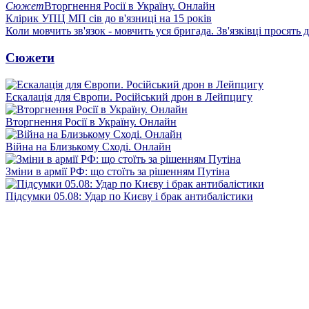
Сюжет
Вторгнення Росії в Україну. Онлайн
Клірик УПЦ МП сів до в'язниці на 15 років
Коли мовчить зв'язок - мовчить уся бригада. Зв'язківці просять
Сюжети
Ескалація для Європи. Російський дрон в Лейпцигу
Вторгнення Росії в Україну. Онлайн
Війна на Близькому Сході. Онлайн
Зміни в армії РФ: що стоїть за рішенням Путіна
Підсумки 05.08: Удар по Києву і брак антибалістики