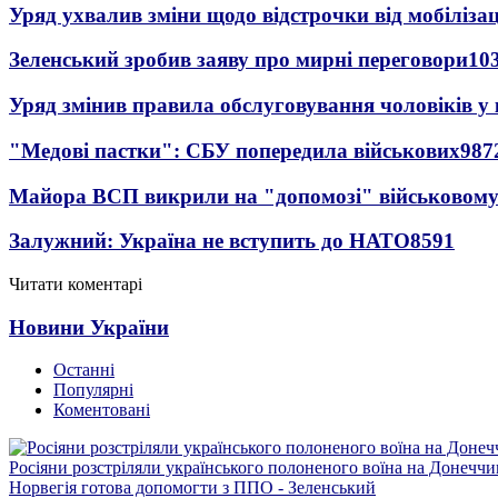
Уряд ухвалив зміни щодо відстрочки від мобілізац
Зеленський зробив заяву про мирні переговори
10
Уряд змінив правила обслуговування чоловіків у
"Медові пастки": СБУ попередила військових
987
Майора ВСП викрили на "допомозі" військовому
Залужний: Україна не вступить до НАТО
8591
Читати коментарі
Новини України
Останні
Популярні
Коментовані
Росіяни розстріляли українського полоненого воїна на Донеччи
Норвегія готова допомогти з ППО - Зеленський