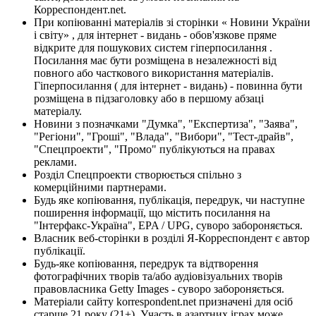
Корреспондент.net.
При копіюванні матеріалів зі сторінки « Новини України
і світу» , для інтернет - видань - обов'язкове пряме
відкрите для пошукових систем гіперпосилання .
Посилання має бути розміщена в незалежності від
повного або часткового використання матеріалів.
Гіперпосилання ( для інтернет - видань) - повинна бути
розміщена в підзаголовку або в першому абзаці
матеріалу.
Новини з позначками "Думка", "Експертиза", "Заява",
"Регіони", "Гроші", "Влада", "Вибори", "Тест-драйв",
"Спецпроекти", "Промо" публікуються на правах
реклами.
Розділ Спецпроекти створюється спільно з
комерційними партнерами.
Будь яке копіювання, публікація, передрук, чи наступне
поширення інформації, що містить посилання на
"Інтерфакс-Україна", EPA / UPG, суворо забороняється.
Власник веб-сторінки в розділі Я-Корреспондент є автор
публікації.
Будь-яке копіювання, передрук та відтворення
фотографічних творів та/або аудіовізуальних творів
правовласника Getty Images - суворо забороняється.
Матеріали сайту korrespondent.net призначені для осіб
старше 21 року (21+). Участь в азартних іграх може