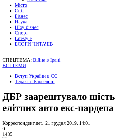
Місто
Світ
Бізнес
Наука
Шоу-бізнес
Спорт
Lifestyle
БЛОГИ ЧИТАЧІВ
СПЕЦТЕМА:
Війна в Ірані
ВСІ ТЕМИ
Вступ України в ЄС
Теракт в Барселоні
ДБР заарештувало шість
елітних авто екс-нардепа
Корреспондент.net, 21 грудня 2019, 14:01
0
1485