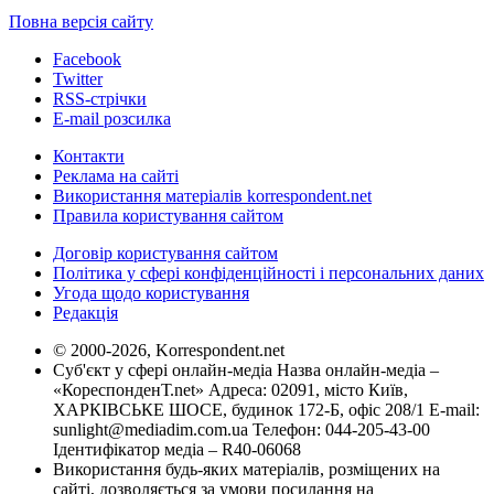
Повна версія сайту
Facebook
Twitter
RSS-стрічки
E-mail розсилка
Контакти
Реклама на сайті
Використання матеріалів korrespondent.net
Правила користування сайтом
Договір користування сайтом
Політика у сфері конфіденційності і персональних даних
Угода щодо користування
Редакція
© 2000-2026, Korrespondent.net
Суб'єкт у сфері онлайн-медіа Назва онлайн-медіа –
«КореспонденТ.net» Адреса: 02091, місто Київ,
ХАРКІВСЬКЕ ШОСЕ, будинок 172-Б, офіс 208/1 E-mail:
sunlight@mediadim.com.ua
Телефон: 044-205-43-00
Ідентифікатор медіа – R40-06068
Використання будь-яких матеріалів, розміщених на
сайті, дозволяється за умови посилання на