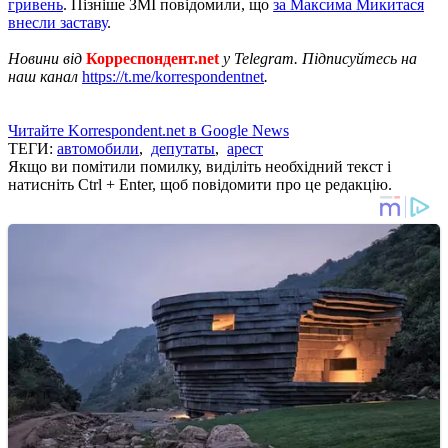
гривень
. Пізніше ЗМІ повідомили, що
за Максима Микитася
внесли заставу
.
Новини від
Корреспондент.net
у Telegram. Підписуйтесь на
наш канал
https://t.me/korrespondentnet
.
Читайте Korrespondent.net в Google News
ТЕГИ:
автомобили
,
депутаты
,
арест
Якщо ви помітили помилку, виділіть необхідний текст і
натисніть Ctrl + Enter, щоб повідомити про це редакцію.