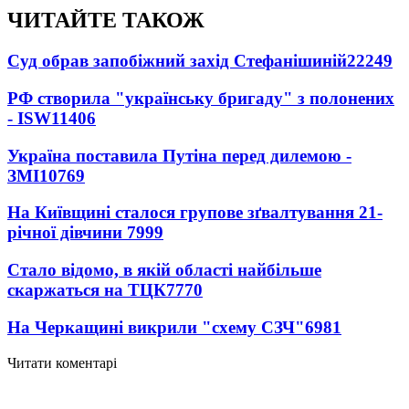
ЧИТАЙТЕ ТАКОЖ
Суд обрав запобіжний захід Стефанішиній
22249
РФ створила "українську бригаду" з полонених
- ISW
11406
Україна поставила Путіна перед дилемою -
ЗМІ
10769
На Київщині сталося групове зґвалтування 21-
річної дівчини
7999
Стало відомо, в якій області найбільше
скаржаться на ТЦК
7770
На Черкащині викрили "схему СЗЧ"
6981
Читати коментарі