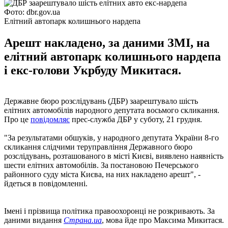
Фото: dbr.gov.ua
Елітний автопарк колишнього нардепа
Арешт накладено, за даними ЗМІ, на
елітний автопарк колишнього нардепа
і екс-голови Укрбуду Микитася.
Державне бюро розслідувань (ДБР) заарештувало шість
елітних автомобілів народного депутата восьмого скликання.
Про це
повідомляє
прес-служба ДБР у суботу, 21 грудня.
"За результатами обшуків, у народного депутата України 8-го
скликання слідчими теруправління Державного бюро
розслідувань, розташованого в місті Києві, виявлено наявність
шести елітних автомобілів. За постановою Печерського
районного суду міста Києва, на них накладено арешт", -
йдеться в повідомленні.
Імені і прізвища політика правоохоронці не розкривають. За
даними видання
Страна.ua
, мова йде про Максима Микитася.