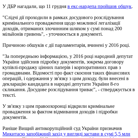
У ДБР нагадали, що 11 грудня
в екс-нардепа пройшов обшук
.
"Слідчі дії проходили в рамках досудового розслідування
кримінального провадження щодо можливої ​​легалізації
доходів, отриманих злочинним шляхом у сумі понад 200
мільйонів гривень", - уточнюється в документі.
Причиною обшуків є дії парламентарія, вчинені у 2016 році.
"За попередньою інформацією, у 2016 році народний депутат
України здійснив підробку документів, зокрема договору
купівлі-продажу цінних паперів і корпоративних прав з
громадянами. Відомості про факт скоєння таких фінансових
операцій, і одержання у зв'язку з цим доходу, були внесені в
декларацію кандидата в народні депутати України 8-го
скликання. Досудове розслідування триває", - стверджується в
тексті.
У зв'язку з цим правоохоронці відкрили кримінальне
провадження за фактом відмивання доходів і підробки
документів.
Раніше Вищий антикорупційний суд України призначив
Микитасю запобіжний захід у вигляді застави в сумі 5,5 млн