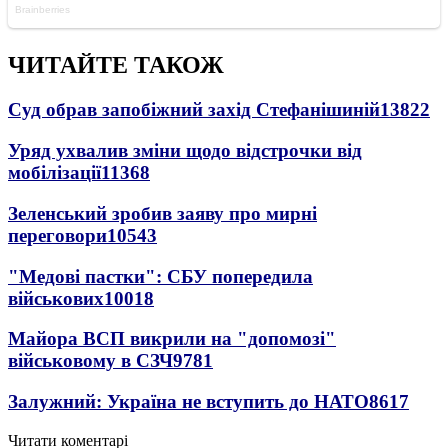
ЧИТАЙТЕ ТАКОЖ
Суд обрав запобіжний захід Стефанішиній
13822
Уряд ухвалив зміни щодо відстрочки від
мобілізації
11368
Зеленський зробив заяву про мирні
переговори
10543
"Медові пастки": СБУ попередила
військових
10018
Майора ВСП викрили на "допомозі"
військовому в СЗЧ
9781
Залужний: Україна не вступить до НАТО
8617
Читати коментарі