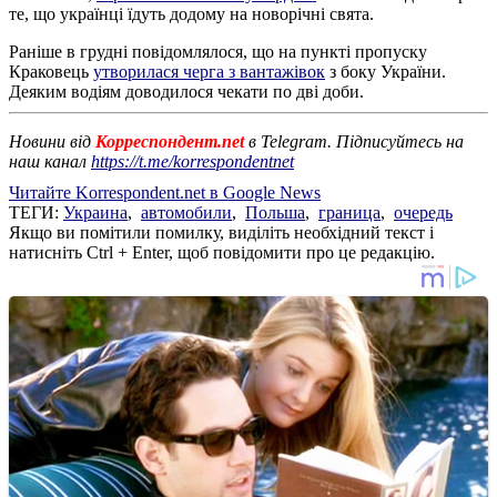
те, що українці їдуть додому на новорічні свята.
Раніше в грудні повідомлялося, що на пункті пропуску
Краковець
утворилася черга з вантажівок
з боку України.
Деяким водіям доводилося чекати по дві доби.
Новини від
Корреспондент.net
в Telegram. Підписуйтесь на
наш канал
https://t.me/korrespondentnet
Читайте Korrespondent.net в Google News
ТЕГИ:
Украина
,
автомобили
,
Польша
,
граница
,
очередь
Якщо ви помітили помилку, виділіть необхідний текст і
натисніть Ctrl + Enter, щоб повідомити про це редакцію.