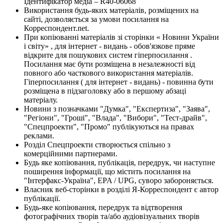
Ідентифікатор медіа – R40-06068
Використання будь-яких матеріалів, розміщених на
сайті, дозволяється за умови посилання на
Корреспондент.net.
При копіюванні матеріалів зі сторінки « Новини України
і світу» , для інтернет - видань - обов'язкове пряме
відкрите для пошукових систем гіперпосилання .
Посилання має бути розміщена в незалежності від
повного або часткового використання матеріалів.
Гіперпосилання ( для інтернет - видань) - повинна бути
розміщена в підзаголовку або в першому абзаці
матеріалу.
Новини з позначками "Думка", "Експертиза", "Заява",
"Регіони", "Гроші", "Влада", "Вибори", "Тест-драйв",
"Спецпроекти", "Промо" публікуються на правах
реклами.
Розділ Спецпроекти створюється спільно з
комерційними партнерами.
Будь яке копіювання, публікація, передрук, чи наступне
поширення інформації, що містить посилання на
"Інтерфакс-Україна", EPA / UPG, суворо забороняється.
Власник веб-сторінки в розділі Я-Корреспондент є автор
публікації.
Будь-яке копіювання, передрук та відтворення
фотографічних творів та/або аудіовізуальних творів