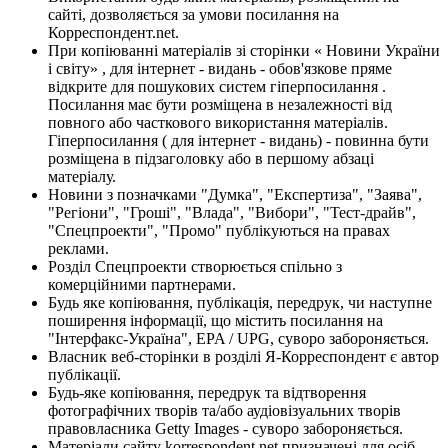
сайті, дозволяється за умови посилання на
Корреспондент.net.
При копіюванні матеріалів зі сторінки « Новини України
і світу» , для інтернет - видань - обов'язкове пряме
відкрите для пошукових систем гіперпосилання .
Посилання має бути розміщена в незалежності від
повного або часткового використання матеріалів.
Гіперпосилання ( для інтернет - видань) - повинна бути
розміщена в підзаголовку або в першому абзаці
матеріалу.
Новини з позначками "Думка", "Експертиза", "Заява",
"Регіони", "Гроші", "Влада", "Вибори", "Тест-драйв",
"Спецпроекти", "Промо" публікуються на правах
реклами.
Розділ Спецпроекти створюється спільно з
комерційними партнерами.
Будь яке копіювання, публікація, передрук, чи наступне
поширення інформації, що містить посилання на
"Інтерфакс-Україна", EPA / UPG, суворо забороняється.
Власник веб-сторінки в розділі Я-Корреспондент є автор
публікації.
Будь-яке копіювання, передрук та відтворення
фотографічних творів та/або аудіовізуальних творів
правовласника Getty Images - суворо забороняється.
Матеріали сайту korrespondent.net призначені для осіб