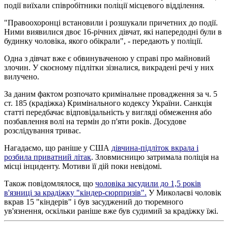
події виїхали співробітники поліції місцевого відділення.
"Правоохоронці встановили і розшукали причетних до події.
Ними виявилися двоє 16-річних дівчат, які напередодні були в
будинку чоловіка, якого обікрали", - передають у поліції.
Одна з дівчат вже є обвинуваченою у справі про майновий
злочин. У скоєному підлітки зізналися, викрадені речі у них
вилучено.
За даним фактом розпочато кримінальне провадження за ч. 5
ст. 185 (крадіжка) Кримінального кодексу України. Санкція
статті передбачає відповідальність у вигляді обмеження або
позбавлення волі на термін до п'яти років. Досудове
розслідування триває.
Нагадаємо, що раніше у США
дівчина-підліток вкрала і
розбила приватний літак
. Зловмисницю затримала поліція на
місці інциденту. Мотиви її дій поки невідомі.
Також повідомлялося, що
чоловіка засудили до 1,5 років
в'язниці за крадіжку "кіндер-сюрпризів".
У Миколаєві чоловік
вкрав 15 "кіндерів" і був засуджений до тюремного
ув'язнення, оскільки раніше вже був судимий за крадіжку їжі.