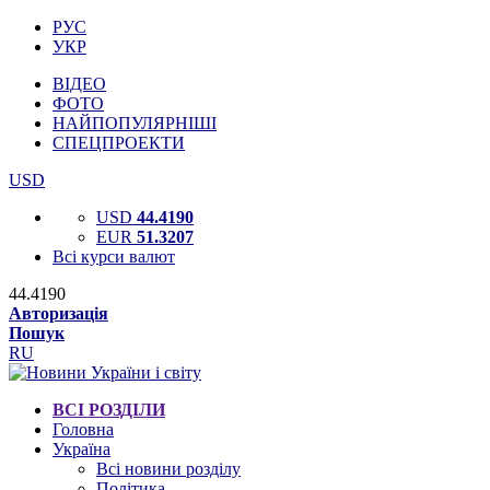
РУС
УКР
ВІДЕО
ФОТО
НАЙПОПУЛЯРНІШІ
СПЕЦПРОЕКТИ
USD
USD
44.4190
EUR
51.3207
Всі курси валют
44.4190
Авторизація
Пошук
RU
ВСІ РОЗДІЛИ
Головна
Україна
Всі новини розділу
Політика