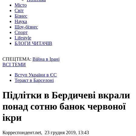
Місто
Світ
Бізнес
Наука
Шоу-бізнес
Спорт
Lifestyle
БЛОГИ ЧИТАЧІВ
СПЕЦТЕМА:
Війна в Ірані
ВСІ ТЕМИ
Вступ України в ЄС
Теракт в Барселоні
Підлітки в Бердичеві вкрали
понад сотню банок червоної
ікри
Корреспондент.net, 23 грудня 2019, 13:43