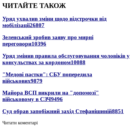
ЧИТАЙТЕ ТАКОЖ
Уряд ухвалив зміни щодо відстрочки від
мобілізації
26807
Зеленський зробив заяву про мирні
переговори
10396
Уряд змінив правила обслуговування чоловіків у
консульствах за кордоном
10088
"Медові пастки": СБУ попередила
військових
9879
Майора ВСП викрили на "допомозі"
військовому в СЗЧ
9496
Суд обрав запобіжний захід Стефанішиній
8851
Читати коментарі