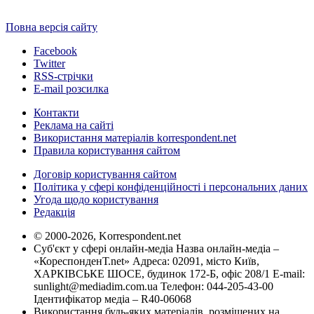
Повна версія сайту
Facebook
Twitter
RSS-стрічки
E-mail розсилка
Контакти
Реклама на сайті
Використання матеріалів korrespondent.net
Правила користування сайтом
Договір користування сайтом
Політика у сфері конфіденційності і персональних даних
Угода щодо користування
Редакція
© 2000-2026, Korrespondent.net
Суб'єкт у сфері онлайн-медіа Назва онлайн-медіа –
«КореспонденТ.net» Адреса: 02091, місто Київ,
ХАРКІВСЬКЕ ШОСЕ, будинок 172-Б, офіс 208/1 E-mail:
sunlight@mediadim.com.ua
Телефон: 044-205-43-00
Ідентифікатор медіа – R40-06068
Використання будь-яких матеріалів, розміщених на