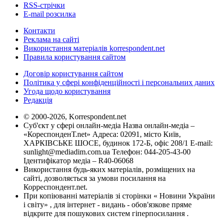
RSS-стрічки
E-mail розсилка
Контакти
Реклама на сайті
Використання матеріалів korrespondent.net
Правила користування сайтом
Договір користування сайтом
Політика у сфері конфіденційності і персональних даних
Угода щодо користування
Редакція
© 2000-2026, Korrespondent.net
Суб'єкт у сфері онлайн-медіа Назва онлайн-медіа –
«КореспонденТ.net» Адреса: 02091, місто Київ,
ХАРКІВСЬКЕ ШОСЕ, будинок 172-Б, офіс 208/1 E-mail:
sunlight@mediadim.com.ua
Телефон: 044-205-43-00
Ідентифікатор медіа – R40-06068
Використання будь-яких матеріалів, розміщених на
сайті, дозволяється за умови посилання на
Корреспондент.net.
При копіюванні матеріалів зі сторінки « Новини України
і світу» , для інтернет - видань - обов'язкове пряме
відкрите для пошукових систем гіперпосилання .