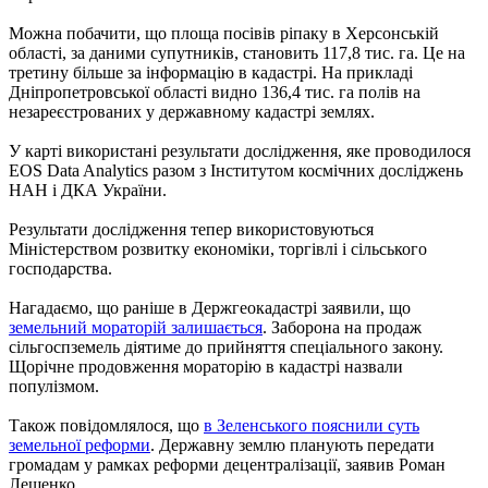
Можна побачити, що площа посівів ріпаку в Херсонській
області, за даними супутників, становить 117,8 тис. га. Це на
третину більше за інформацію в кадастрі. На прикладі
Дніпропетровської області видно 136,4 тис. га полів на
незареєстрованих у державному кадастрі землях.
У карті використані результати дослідження, яке проводилося
EOS Data Analytics разом з Інститутом космічних досліджень
НАН і ДКА України.
Результати дослідження тепер використовуються
Міністерством розвитку економіки, торгівлі і сільського
господарства.
Нагадаємо, що раніше в Держгеокадастрі заявили, що
земельний мораторій залишається
. Заборона на продаж
сільгоспземель діятиме до прийняття спеціального закону.
Щорічне продовження мораторію в кадастрі назвали
популізмом.
Також повідомлялося, що
в Зеленського пояснили суть
земельної реформи
. Державну землю планують передати
громадам у рамках реформи децентралізації, заявив Роман
Лещенко.