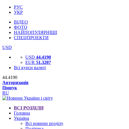
РУС
УКР
ВІДЕО
ФОТО
НАЙПОПУЛЯРНІШІ
СПЕЦПРОЕКТИ
USD
USD
44.4190
EUR
51.3207
Всі курси валют
44.4190
Авторизація
Пошук
RU
ВСІ РОЗДІЛИ
Головна
Україна
Всі новини розділу
Політика