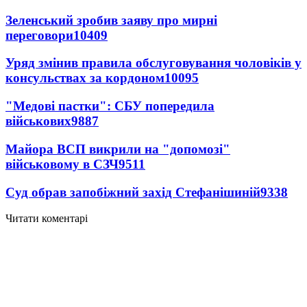
Зеленський зробив заяву про мирні
переговори
10409
Уряд змінив правила обслуговування чоловіків у
консульствах за кордоном
10095
"Медові пастки": СБУ попередила
військових
9887
Майора ВСП викрили на "допомозі"
військовому в СЗЧ
9511
Суд обрав запобіжний захід Стефанішиній
9338
Читати коментарі