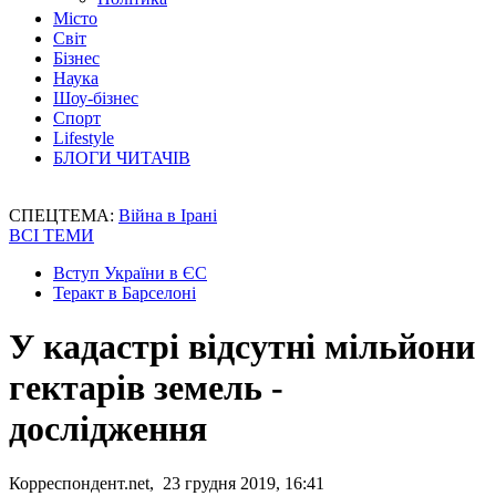
Місто
Світ
Бізнес
Наука
Шоу-бізнес
Спорт
Lifestyle
БЛОГИ ЧИТАЧІВ
СПЕЦТЕМА:
Війна в Ірані
ВСІ ТЕМИ
Вступ України в ЄС
Теракт в Барселоні
У кадастрі відсутні мільйони
гектарів земель -
дослідження
Корреспондент.net, 23 грудня 2019, 16:41