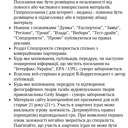
Посилання має бути розміщена в незалежності від
повного або часткового використання матеріалів.
Гіперпосилання ( для інтернет - видань) - повинна бути
розміщена в підзаголовку або в першому абзаці
матеріалу.
Новини з позначками "Думка", "Експертиза", "Заява",
"Регіони", "Гроші", "Влада", "Вибори", "Тест-драйв",
"Спецпроекти", "Промо" публікуються на правах
реклами.
Розділ Спецпроекти створюється спільно з
комерційними партнерами.
Будь яке копіювання, публікація, передрук, чи наступне
поширення інформації, що містить посилання на
"Інтерфакс-Україна", EPA / UPG, суворо забороняється.
Власник веб-сторінки в розділі Я-Корреспондент є автор
публікації.
Будь-яке копіювання, передрук та відтворення
фотографічних творів та/або аудіовізуальних творів
правовласника Getty Images - суворо забороняється.
Матеріали сайту korrespondent.net призначені для осіб
старше 21 року (21+). Участь в азартних іграх може
викликати ігрову залежність. Дотримуйтесь правил
(принципів) відповідальної гри. При виявленні перших
ознак залежності негайно зверніться до спеціаліста.
Пам'ятайте, що участь в азартних іграх не може бути