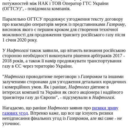
потужностей між НАК і ТОВ Оператор ГТС України
(ОГТСУ)", - повідомила компанія.
Паралельно ОГТСУ продовжує узгодження тексту договору
про взаємодію операторів мереж із представниками
Газпрому
,
висновок якого є першим кроком для створення технічної
можливості для продовження транзиту російського газу після
1 січня 2020 року.
У
Нафтогазі
також заявили, що вітають визнання російською
стороною необхідності виконувати рішення арбітражів 2017 -
2018 років, а також її намір продовжувати транспортування
газу в ЄС через територію України.
"
Нафтогаз
проводитиме переговори з
Газпромом
та іншими
залученими сторонами для узгодження детальних юридичних
і комерційних умов. Як і раніше,
Нафтогаз
діятиме в
інтересах компанії та України як свого акціонера і надійного
транзитера газу до Європи", - підсумували в
Нафтогазі
.
Нагадаємо, що раніше
Нафтогаз
заявив про
ризики зриву
газових угод
. Вітренко каже, що все ще існують ризики
непідписання фінальних угод із
Газпромом
, але які саме - не
уточнює.