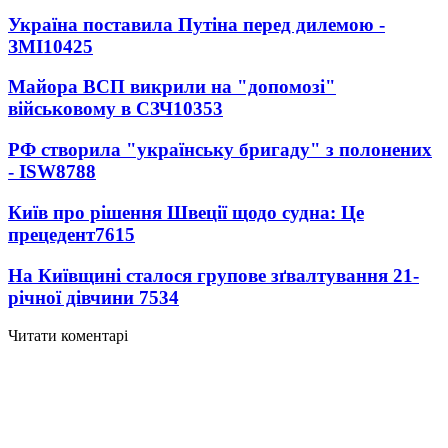
Україна поставила Путіна перед дилемою -
ЗМІ
10425
Майора ВСП викрили на "допомозі"
військовому в СЗЧ
10353
РФ створила "українську бригаду" з полонених
- ISW
8788
Київ про рішення Швеції щодо судна: Це
прецедент
7615
На Київщині сталося групове зґвалтування 21-
річної дівчини
7534
Читати коментарі