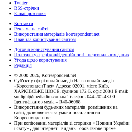
Twitter
RSS-стрічки
E-mail розсилка
Контакти
Реклама на сайті
Використання матеріалів korrespondent.net
Правила користування сайтом
Договір користування сайтом
Політика у сфері конфіденційності і персональних даних
Угода щодо користування
Редакція
© 2000-2026, Korrespondent.net
Суб'єкт у сфері онлайн-медіа Назва онлайн-медіа –
«КореспонденТ.net» Адреса: 02091, місто Київ,
ХАРКІВСЬКЕ ШОСЕ, будинок 172-Б, офіс 208/1 E-mail:
sunlight@mediadim.com.ua
Телефон: 044-205-43-00
Ідентифікатор медіа – R40-06068
Використання будь-яких матеріалів, розміщених на
сайті, дозволяється за умови посилання на
Корреспондент.net.
При копіюванні матеріалів зі сторінки « Новини України
і світу» , для інтернет - видань - обов'язкове пряме