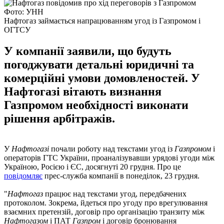
Фото: УНН
Нафтогаз займається напрацюванням угод із Газпромом і
ОГТСУ
У компанії заявили, що будуть
погоджувати детальні юридичні та
комерційні умови домовленостей. У
Нафтогазі вітають визнання
Газпромом необхідності виконати
рішення арбітражів.
У
Нафтогазі
почали роботу над текстами угод із
Газпромом
і
операторів ГТС України, проаналізувавши урядові угоди між
Україною, Росією і ЄС, досягнуті 20 грудня. Про це
повідомляє
прес-служба компанії в понеділок, 23 грудня.
"
Нафтогаз
працює над текстами угод, передбачених
протоколом. Зокрема, йдеться про угоду про врегулювання
взаємних претензій, договір про організацію транзиту між
Нафтогазом
і ПАТ
Газпром
і договір бронювання