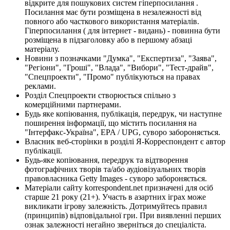
відкрите для пошукових систем гіперпосилання .
Посилання має бути розміщена в незалежності від
повного або часткового використання матеріалів.
Гіперпосилання ( для інтернет - видань) - повинна бути
розміщена в підзаголовку або в першому абзаці
матеріалу.
Новини з позначками "Думка", "Експертиза", "Заява",
"Регіони", "Гроші", "Влада", "Вибори", "Тест-драйв",
"Спецпроекти", "Промо" публікуються на правах
реклами.
Розділ Спецпроекти створюється спільно з
комерційними партнерами.
Будь яке копіювання, публікація, передрук, чи наступне
поширення інформації, що містить посилання на
"Інтерфакс-Україна", EPA / UPG, суворо забороняється.
Власник веб-сторінки в розділі Я-Корреспондент є автор
публікації.
Будь-яке копіювання, передрук та відтворення
фотографічних творів та/або аудіовізуальних творів
правовласника Getty Images - суворо забороняється.
Матеріали сайту korrespondent.net призначені для осіб
старше 21 року (21+). Участь в азартних іграх може
викликати ігрову залежність. Дотримуйтесь правил
(принципів) відповідальної гри. При виявленні перших
ознак залежності негайно зверніться до спеціаліста.