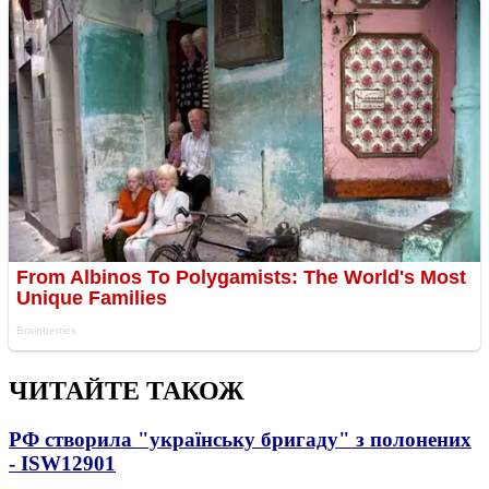
ЧИТАЙТЕ ТАКОЖ
РФ створила "українську бригаду" з полонених
- ISW
12901