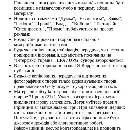
Гіперпосилання ( для інтернет - видань) - повинна бути
розміщена в підзаголовку або в першому абзаці
матеріалу.
Новини з позначками "Думка", "Експертиза", "Заява",
"Регіони", "Гроші", "Влада", "Вибори", "Тест-драйв",
"Спецпроекти", "Промо" публікуються на правах
реклами.
Розділ Спецпроекти створюється спільно з
комерційними партнерами.
Будь яке копіювання, публікація, передрук, чи наступне
поширення інформації, що містить посилання на
"Інтерфакс-Україна", EPA / UPG, суворо забороняється.
Власник веб-сторінки в розділі Я-Корреспондент є автор
публікації.
Будь-яке копіювання, передрук та відтворення
фотографічних творів та/або аудіовізуальних творів
правовласника Getty Images - суворо забороняється.
Матеріали сайту korrespondent.net призначені для осіб
старше 21 року (21+). Участь в азартних іграх може
викликати ігрову залежність. Дотримуйтесь правил
(принципів) відповідальної гри. При виявленні перших
ознак залежності негайно зверніться до спеціаліста.
Пам'ятайте, що участь в азартних іграх не може бути
джерелом доходів або альтернативою роботі.
Інформаційний ресурс korrespondent.net не проводить