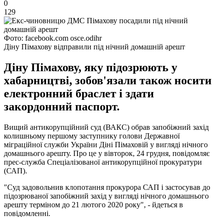
0
129
Фото: facebook.com osce.odihr
Діну Пімахову відправили під нічний домашній арешт
Діну Пімахову, яку підозрюють у
хабарництві, зобов'язали також носити
електронний браслет і здати
закордонний паспорт.
Вищий антикорупційний суд (ВАКС) обрав запобіжний захід
колишньому першому заступнику голови Державної
міграційної служби України Діні Пімаховій у вигляді нічного
домашнього арешту. Про це у вівторок, 24 грудня, повідомляє
прес-служба Спеціалізованої антикорупційної прокуратури
(САП).
"Суд задовольнив клопотання прокурора САП і застосував до
підозрюваної запобіжний захід у вигляді нічного домашнього
арешту терміном до 21 лютого 2020 року", - йдеться в
повідомленні.