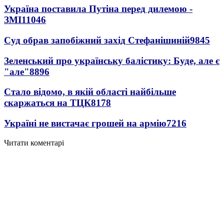
Україна поставила Путіна перед дилемою -
ЗМІ
11046
Суд обрав запобіжний захід Стефанішиній
9845
Зеленський про українську балістику: Буде, але є
"але"
8896
Стало відомо, в якій області найбільше
скаржаться на ТЦК
8178
Україні не вистачає грошей на армію
7216
Читати коментарі