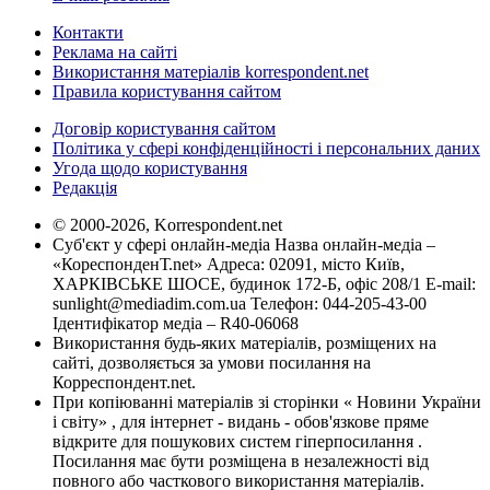
Контакти
Реклама на сайті
Використання матеріалів korrespondent.net
Правила користування сайтом
Договір користування сайтом
Політика у сфері конфіденційності і персональних даних
Угода щодо користування
Редакція
© 2000-2026, Korrespondent.net
Суб'єкт у сфері онлайн-медіа Назва онлайн-медіа –
«КореспонденТ.net» Адреса: 02091, місто Київ,
ХАРКІВСЬКЕ ШОСЕ, будинок 172-Б, офіс 208/1 E-mail:
sunlight@mediadim.com.ua
Телефон: 044-205-43-00
Ідентифікатор медіа – R40-06068
Використання будь-яких матеріалів, розміщених на
сайті, дозволяється за умови посилання на
Корреспондент.net.
При копіюванні матеріалів зі сторінки « Новини України
і світу» , для інтернет - видань - обов'язкове пряме
відкрите для пошукових систем гіперпосилання .
Посилання має бути розміщена в незалежності від
повного або часткового використання матеріалів.