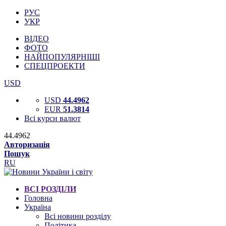
РУС
УКР
ВІДЕО
ФОТО
НАЙПОПУЛЯРНІШІ
СПЕЦПРОЕКТИ
USD
USD
44.4962
EUR
51.3814
Всі курси валют
44.4962
Авторизація
Пошук
RU
ВСІ РОЗДІЛИ
Головна
Україна
Всі новини розділу
Політика