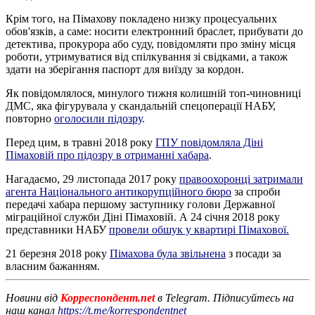
Крім того, на Пімахову покладено низку процесуальних
обов'язків, а саме: носити електронний браслет, прибувати до
детектива, прокурора або суду, повідомляти про зміну місця
роботи, утримуватися від спілкування зі свідками, а також
здати на зберігання паспорт для виїзду за кордон.
Як повідомлялося, минулого тижня колишній топ-чиновниці
ДМС, яка фігурувала у скандальній спецоперації НАБУ,
повторно
оголосили підозру
.
Перед цим, в травні 2018 року
ГПУ повідомляла Діні
Пімаховій про підозру в отриманні хабара
.
Нагадаємо, 29 листопада 2017 року
правоохоронці затримали
агента Національного антикорупційного бюро
за спроби
передачі хабара першому заступнику голови Державної
міграційної служби Діні Пімаховій. А 24 січня 2018 року
представники НАБУ
провели обшук у квартирі Пімахової.
21 березня 2018 року
Пімахова була звільнена
з посади за
власним бажанням.
Новини від
Корреспондент.net
в Telegram. Підписуйтесь на
наш канал
https://t.me/korrespondentnet