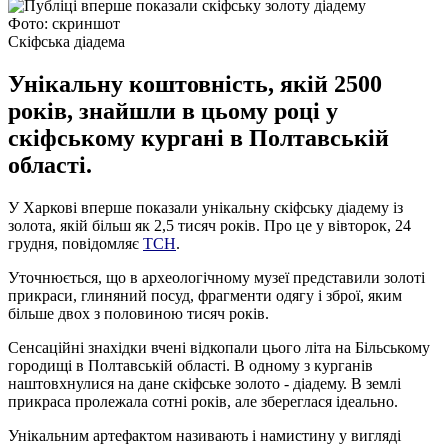
Фото: скриншот
Скіфська діадема
Унікальну коштовність, якій 2500
років, знайшли в цьому році у
скіфському кургані в Полтавській
області.
У Харкові вперше показали унікальну скіфську діадему із
золота, якій більш як 2,5 тисяч років. Про це у вівторок, 24
грудня, повідомляє
ТСН
.
Уточнюється, що в археологічному музеї представили золоті
прикраси, глиняний посуд, фрагменти одягу і зброї, яким
більше двох з половиною тисяч років.
Сенсаційні знахідки вчені відкопали цього літа на Більському
городищі в Полтавській області. В одному з курганів
наштовхнулися на дане скіфське золото - діадему. В землі
прикраса пролежала сотні років, але збереглася ідеально.
Унікальним артефактом називають і намистину у вигляді