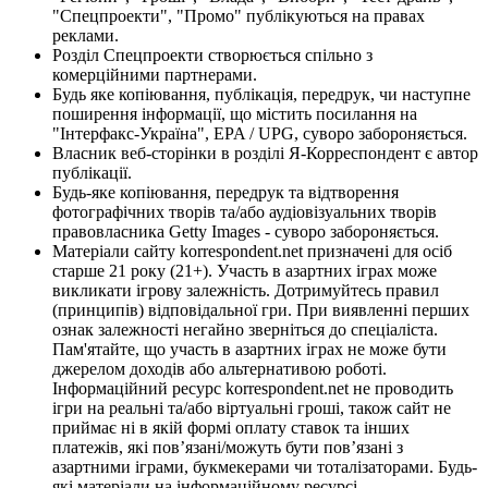
"Спецпроекти", "Промо" публікуються на правах
реклами.
Розділ Спецпроекти створюється спільно з
комерційними партнерами.
Будь яке копіювання, публікація, передрук, чи наступне
поширення інформації, що містить посилання на
"Інтерфакс-Україна", EPA / UPG, суворо забороняється.
Власник веб-сторінки в розділі Я-Корреспондент є автор
публікації.
Будь-яке копіювання, передрук та відтворення
фотографічних творів та/або аудіовізуальних творів
правовласника Getty Images - суворо забороняється.
Матеріали сайту korrespondent.net призначені для осіб
старше 21 року (21+). Участь в азартних іграх може
викликати ігрову залежність. Дотримуйтесь правил
(принципів) відповідальної гри. При виявленні перших
ознак залежності негайно зверніться до спеціаліста.
Пам'ятайте, що участь в азартних іграх не може бути
джерелом доходів або альтернативою роботі.
Інформаційний ресурс korrespondent.net не проводить
ігри на реальні та/або віртуальні гроші, також сайт не
приймає ні в якій формі оплату ставок та інших
платежів, які пов’язані/можуть бути пов’язані з
азартними іграми, букмекерами чи тоталізаторами. Будь-
які матеріали на інформаційному ресурсі