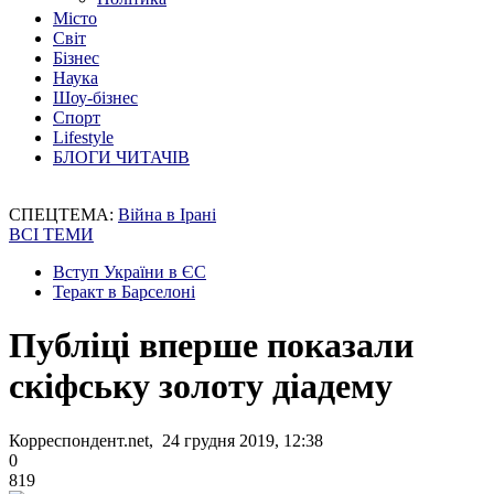
Місто
Світ
Бізнес
Наука
Шоу-бізнес
Спорт
Lifestyle
БЛОГИ ЧИТАЧІВ
СПЕЦТЕМА:
Війна в Ірані
ВСІ ТЕМИ
Вступ України в ЄС
Теракт в Барселоні
Публіці вперше показали
скіфську золоту діадему
Корреспондент.net, 24 грудня 2019, 12:38
0
819