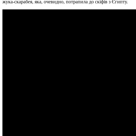
жука-скарабея, яка, очевидно, потрапила до скіфів з Єгипту.