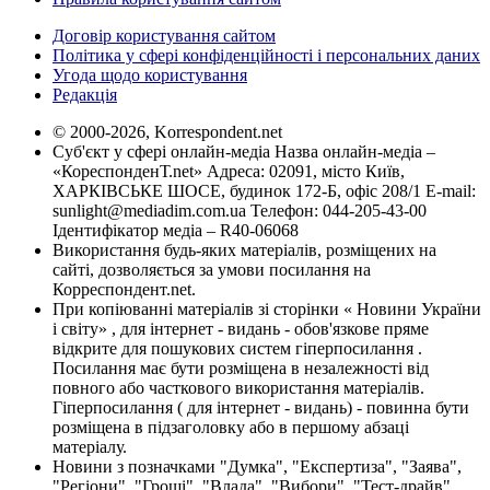
Договір користування сайтом
Політика у сфері конфіденційності і персональних даних
Угода щодо користування
Редакція
© 2000-2026, Korrespondent.net
Суб'єкт у сфері онлайн-медіа Назва онлайн-медіа –
«КореспонденТ.net» Адреса: 02091, місто Київ,
ХАРКІВСЬКЕ ШОСЕ, будинок 172-Б, офіс 208/1 E-mail:
sunlight@mediadim.com.ua
Телефон: 044-205-43-00
Ідентифікатор медіа – R40-06068
Використання будь-яких матеріалів, розміщених на
сайті, дозволяється за умови посилання на
Корреспондент.net.
При копіюванні матеріалів зі сторінки « Новини України
і світу» , для інтернет - видань - обов'язкове пряме
відкрите для пошукових систем гіперпосилання .
Посилання має бути розміщена в незалежності від
повного або часткового використання матеріалів.
Гіперпосилання ( для інтернет - видань) - повинна бути
розміщена в підзаголовку або в першому абзаці
матеріалу.
Новини з позначками "Думка", "Експертиза", "Заява",
"Регіони", "Гроші", "Влада", "Вибори", "Тест-драйв",