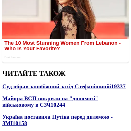
ЧИТАЙТЕ ТАКОЖ
Суд обрав запобіжний захід Стефанішиній
19337
Майора ВСП викрили на "допомозі"
військовому в СЗЧ
10244
Україна поставила Путіна перед дилемою -
ЗМІ
10158