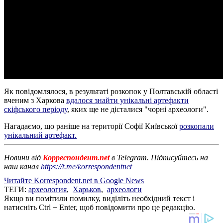
Як повідомлялося, в результаті розкопок у Полтавській області
вченим з Харкова
вдалося знайти унікальні артефакти
скіфського періоду
, яких ще не дісталися "чорні археологи".
Нагадаємо, що раніше на території Софії Київської
розкопали
унікальний артефакт.
Новини від
Корреспондент.net
в Telegram. Підписуйтесь на
наш канал
https://t.me/korrespondentnet
Читайте Korrespondent.net в Google News
ТЕГИ:
археология
,
Харьков
,
археологи
Якщо ви помітили помилку, виділіть необхідний текст і
натисніть Ctrl + Enter, щоб повідомити про це редакцію.