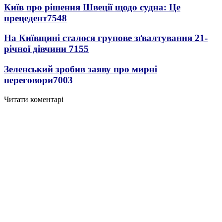
Київ про рішення Швеції щодо судна: Це
прецедент
7548
На Київщині сталося групове зґвалтування 21-
річної дівчини
7155
Зеленський зробив заяву про мирні
переговори
7003
Читати коментарі