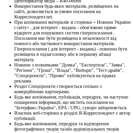
Ідентифікатор медіа – R40-06068
Використання будь-яких матеріалів, розміщених на
сайті, дозволяється за умови посилання на
Корреспондент.net.
При копіюванні матеріалів зі сторінки « Новини України
і світу» , для інтернет - видань - обов'язкове пряме
відкрите для пошукових систем гіперпосилання .
Посилання має бути розміщена в незалежності від
повного або часткового використання матеріалів.
Гіперпосилання ( для інтернет - видань) - повинна бути
розміщена в підзаголовку або в першому абзаці
матеріалу.
Новини з позначками "Думка", "Експертиза", "Заява",
"Регіони", "Гроші", "Влада", "Вибори", "Тест-драйв",
"Спецпроекти", "Промо" публікуються на правах
реклами.
Розділ Спецпроекти створюється спільно з
комерційними партнерами.
Будь яке копіювання, публікація, передрук, чи наступне
поширення інформації, що містить посилання на
"Інтерфакс-Україна", EPA / UPG, суворо забороняється.
Власник веб-сторінки в розділі Я-Корреспондент є автор
публікації.
Будь-яке копіювання, передрук та відтворення
фотографічних творів та/або аудіовізуальних творів