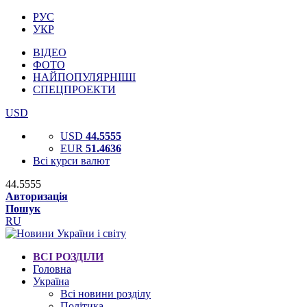
РУС
УКР
ВІДЕО
ФОТО
НАЙПОПУЛЯРНІШІ
СПЕЦПРОЕКТИ
USD
USD
44.5555
EUR
51.4636
Всі курси валют
44.5555
Авторизація
Пошук
RU
ВСІ РОЗДІЛИ
Головна
Україна
Всі новини розділу
Політика