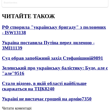
ЧИТАЙТЕ ТАКОЖ
РФ створила "українську бригаду" з полонених
- ISW
13138
Україна поставила Путіна перед дилемою -
ЗМІ
11139
Суд обрав запобіжний захід Стефанішиній
9891
Зеленський про українську балістику: Буде, але є
"але"
9516
Стало відомо, в якій області найбільше
скаржаться на ТЦК
8240
Україні не вистачає грошей на армію
7350
Читати коментарі