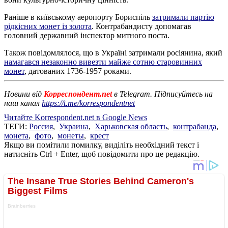
Раніше в київському аеропорту Бориспіль
затримали партію
рідкісних монет із золота
. Контрабандисту допомагав
головний державний інспектор митного поста.
Також повідомлялося, що в Україні затримали росіянина, який
намагався незаконно вивезти майже сотню старовинних
монет
, датованих 1736-1957 роками.
Новини від
Корреспондент.net
в Telegram. Підписуйтесь на
наш канал
https://t.me/korrespondentnet
Читайте Korrespondent.net в Google News
ТЕГИ:
Россия
,
Украина
,
Харьковская область
,
контрабанда
,
монета
,
фото
,
монеты
,
крест
Якщо ви помітили помилку, виділіть необхідний текст і
натисніть Ctrl + Enter, щоб повідомити про це редакцію.