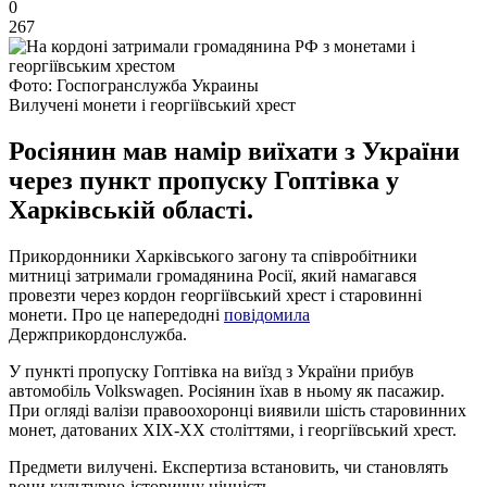
0
267
Фото: Госпогранслужба Украины
Вилучені монети і георгіївський хрест
Росіянин мав намір виїхати з України
через пункт пропуску Гоптівка у
Харківській області.
Прикордонники Харківського загону та співробітники
митниці затримали громадянина Росії, який намагався
провезти через кордон георгіївський хрест і старовинні
монети. Про це напередодні
повідомила
Держприкордонслужба.
У пункті пропуску Гоптівка на виїзд з України прибув
автомобіль Volkswagen. Росіянин їхав в ньому як пасажир.
При огляді валізи правоохоронці виявили шість старовинних
монет, датованих ХIX-XX століттями, і георгіївський хрест.
Предмети вилучені. Експертиза встановить, чи становлять
вони культурно-історичну цінність.