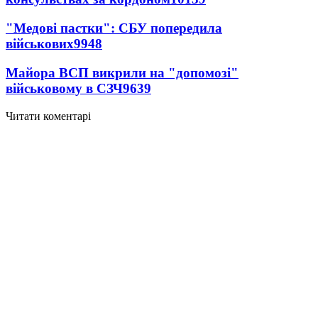
"Медові пастки": СБУ попередила
військових
9948
Майора ВСП викрили на "допомозі"
військовому в СЗЧ
9639
Читати коментарі