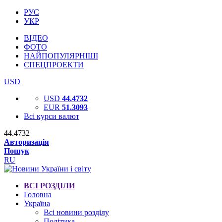
РУС
УКР
ВІДЕО
ФОТО
НАЙПОПУЛЯРНІШІ
СПЕЦПРОЕКТИ
USD
USD
44.4732
EUR
51.3093
Всі курси валют
44.4732
Авторизація
Пошук
RU
ВСІ РОЗДІЛИ
Головна
Україна
Всі новини розділу
Політика