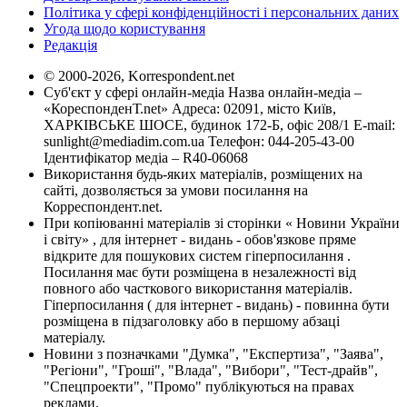
Політика у сфері конфіденційності і персональних даних
Угода щодо користування
Редакція
© 2000-2026, Korrespondent.net
Суб'єкт у сфері онлайн-медіа Назва онлайн-медіа –
«КореспонденТ.net» Адреса: 02091, місто Київ,
ХАРКІВСЬКЕ ШОСЕ, будинок 172-Б, офіс 208/1 E-mail:
sunlight@mediadim.com.ua
Телефон: 044-205-43-00
Ідентифікатор медіа – R40-06068
Використання будь-яких матеріалів, розміщених на
сайті, дозволяється за умови посилання на
Корреспондент.net.
При копіюванні матеріалів зі сторінки « Новини України
і світу» , для інтернет - видань - обов'язкове пряме
відкрите для пошукових систем гіперпосилання .
Посилання має бути розміщена в незалежності від
повного або часткового використання матеріалів.
Гіперпосилання ( для інтернет - видань) - повинна бути
розміщена в підзаголовку або в першому абзаці
матеріалу.
Новини з позначками "Думка", "Експертиза", "Заява",
"Регіони", "Гроші", "Влада", "Вибори", "Тест-драйв",
"Спецпроекти", "Промо" публікуються на правах
реклами.