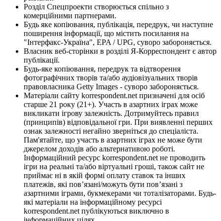
Розділ Спецпроекти створюється спільно з
комерційними партнерами.
Будь яке копіювання, публікація, передрук, чи наступне
поширення інформації, що містить посилання на
"Інтерфакс-Україна", EPA / UPG, суворо забороняється.
Власник веб-сторінки в розділі Я-Корреспондент є автор
публікації.
Будь-яке копіювання, передрук та відтворення
фотографічних творів та/або аудіовізуальних творів
правовласника Getty Images - суворо забороняється.
Матеріали сайту korrespondent.net призначені для осіб
старше 21 року (21+). Участь в азартних іграх може
викликати ігрову залежність. Дотримуйтесь правил
(принципів) відповідальної гри. При виявленні перших
ознак залежності негайно зверніться до спеціаліста.
Пам'ятайте, що участь в азартних іграх не може бути
джерелом доходів або альтернативою роботі.
Інформаційний ресурс korrespondent.net не проводить
ігри на реальні та/або віртуальні гроші, також сайт не
приймає ні в якій формі оплату ставок та інших
платежів, які пов’язані/можуть бути пов’язані з
азартними іграми, букмекерами чи тоталізаторами. Будь-
які матеріали на інформаційному ресурсі
korrespondent.net публікуються виключно в
інформаційних цілях.