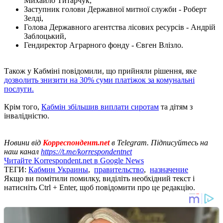
Михайло Титарчук,
Заступник голови Державної митної служби - Роберт
Зелді,
Голова Державного агентства лісових ресурсів - Андрій
Заблоцький,
Гендиректор Аграрного фонду - Євген Влізло.
Також у Кабміні повідомили, що прийняли рішення, яке
дозволить знизити на 30% суми платіжок за комунальні
послуги.
Крім того,
Кабмін збільшив виплати сиротам
та дітям з
інвалідністю.
Новини від
Корреспондент.net
в Telegram. Підписуйтесь на
наш канал
https://t.me/korrespondentnet
Читайте Korrespondent.net в Google News
ТЕГИ:
Кабмин Украины
,
правительство
,
назначение
Якщо ви помітили помилку, виділіть необхідний текст і
натисніть Ctrl + Enter, щоб повідомити про це редакцію.