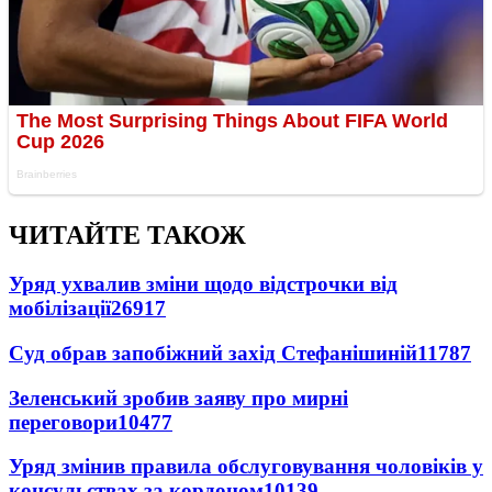
ЧИТАЙТЕ ТАКОЖ
Уряд ухвалив зміни щодо відстрочки від
мобілізації
26917
Суд обрав запобіжний захід Стефанішиній
11787
Зеленський зробив заяву про мирні
переговори
10477
Уряд змінив правила обслуговування чоловіків у
консульствах за кордоном
10139