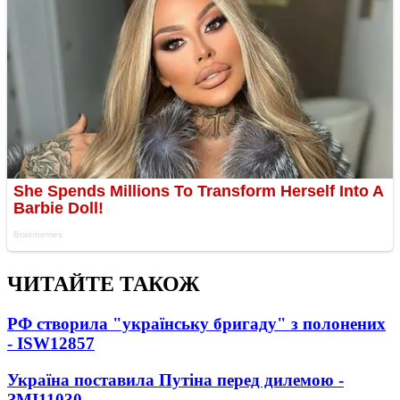
ЧИТАЙТЕ ТАКОЖ
РФ створила "українську бригаду" з полонених
- ISW
12857
Україна поставила Путіна перед дилемою -
ЗМІ
11030