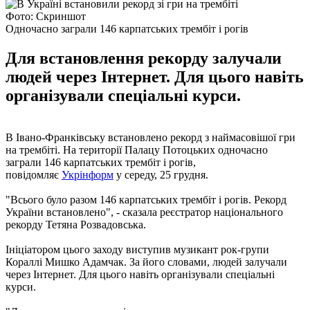
Фото: Скриншот
Одночасно заграли 146 карпатських трембіт і рогів
Для встановлення рекорду залучали
людей через Інтернет. Для цього навіть
організували спеціальні курси.
В Івано-Франківську встановлено рекорд з наймасовішої гри
на трембіті. На території Палацу Потоцьких одночасно
заграли 146 карпатських трембіт і рогів,
повідомляє
Укрінформ
у середу, 25 грудня.
"Всього було разом 146 карпатських трембіт і рогів. Рекорд
України встановлено", - сказала реєстратор національного
рекорду Тетяна Розвадовська.
Ініціатором цього заходу виступив музикант рок-групи
Кораллі Мишко Адамчак. За його словами, людей залучали
через Інтернет. Для цього навіть організували спеціальні
курси.