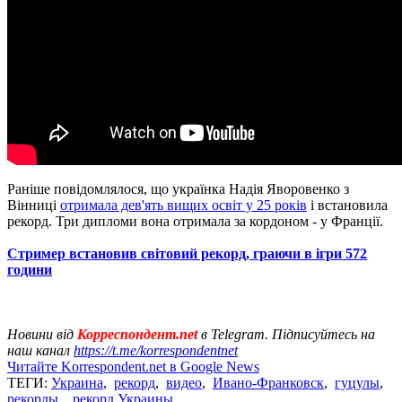
Раніше повідомлялося, що українка Надія Яворовенко з
Вінниці
отримала дев'ять вищих освіт у 25 років
і встановила
рекорд. Три дипломи вона отримала за кордоном - у Франції.
Стример встановив світовий рекорд, граючи в ігри 572
години
Новини від
Корреспондент.net
в Telegram. Підписуйтесь на
наш канал
https://t.me/korrespondentnet
Читайте Korrespondent.net в Google News
ТЕГИ:
Украина
,
рекорд
,
видео
,
Ивано-Франковск
,
гуцулы
,
рекорды
,
рекорд Украины