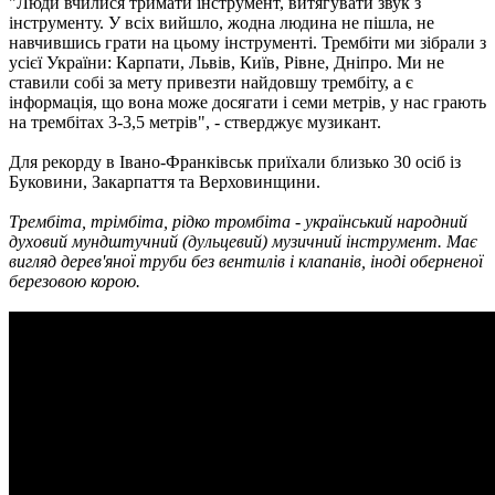
"Люди вчилися тримати інструмент, витягувати звук з
інструменту. У всіх вийшло, жодна людина не пішла, не
навчившись грати на цьому інструменті. Трембіти ми зібрали з
усієї України: Карпати, Львів, Київ, Рівне, Дніпро. Ми не
ставили собі за мету привезти найдовшу трембіту, а є
інформація, що вона може досягати і семи метрів, у нас грають
на трембітах 3-3,5 метрів", - стверджує музикант.
Для рекорду в Івано-Франківськ приїхали близько 30 осіб із
Буковини, Закарпаття та Верховинщини.
Трембіта, трімбіта, рідко тромбіта - український народний
духовий мундштучний (дульцевий) музичний інструмент. Має
вигляд дерев'яної труби без вентилів і клапанів, іноді оберненої
березовою корою.