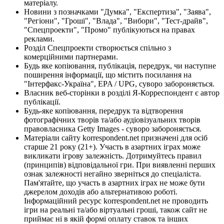
матеріалу.
Новини з позначками "Думка", "Експертиза", "Заява",
"Регіони", "Гроші", "Влада", "Вибори", "Тест-драйв",
"Спецпроекти", "Промо" публікуються на правах
реклами.
Розділ Спецпроекти створюється спільно з
комерційними партнерами.
Будь яке копіювання, публікація, передрук, чи наступне
поширення інформації, що містить посилання на
"Інтерфакс-Україна", EPA / UPG, суворо забороняється.
Власник веб-сторінки в розділі Я-Корреспондент є автор
публікації.
Будь-яке копіювання, передрук та відтворення
фотографічних творів та/або аудіовізуальних творів
правовласника Getty Images - суворо забороняється.
Матеріали сайту korrespondent.net призначені для осіб
старше 21 року (21+). Участь в азартних іграх може
викликати ігрову залежність. Дотримуйтесь правил
(принципів) відповідальної гри. При виявленні перших
ознак залежності негайно зверніться до спеціаліста.
Пам'ятайте, що участь в азартних іграх не може бути
джерелом доходів або альтернативою роботі.
Інформаційний ресурс korrespondent.net не проводить
ігри на реальні та/або віртуальні гроші, також сайт не
приймає ні в якій формі оплату ставок та інших