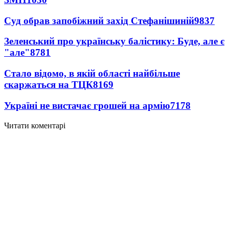
Суд обрав запобіжний захід Стефанішиній
9837
Зеленський про українську балістику: Буде, але є
"але"
8781
Стало відомо, в якій області найбільше
скаржаться на ТЦК
8169
Україні не вистачає грошей на армію
7178
Читати коментарі