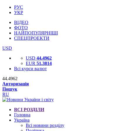
РУС
УКР
ВІДЕО
ФОТО
НАЙПОПУЛЯРНІШІ
СПЕЦПРОЕКТИ
USD
USD
44.4962
EUR
51.3814
Всі курси валют
44.4962
Авторизація
Пошук
RU
ВСІ РОЗДІЛИ
Головна
Україна
Всі новини розділу
Політика