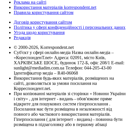
Реклама на сайті
Використання матеріалів korrespondent.net
Правила користування сайтом
Договір користування сайтом
Політика у сфері конфіденційності і персональних даних
Угода щодо користування
Редакція
© 2000-2026, Korrespondent.net
Суб'єкт у сфері онлайн-медіа Назва онлайн-медіа –
«КореспонденТ.net» Адреса: 02091, місто Київ,
ХАРКІВСЬКЕ ШОСЕ, будинок 172-Б, офіс 208/1 E-mail:
sunlight@mediadim.com.ua
Телефон: 044-205-43-00
Ідентифікатор медіа – R40-06068
Використання будь-яких матеріалів, розміщених на
сайті, дозволяється за умови посилання на
Корреспондент.net.
При копіюванні матеріалів зі сторінки « Новини України
і світу» , для інтернет - видань - обов'язкове пряме
відкрите для пошукових систем гіперпосилання .
Посилання має бути розміщена в незалежності від
повного або часткового використання матеріалів.
Гіперпосилання ( для інтернет - видань) - повинна бути
розміщена в підзаголовку або в першому абзаці