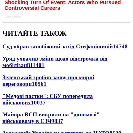
ЧИТАЙТЕ ТАКОЖ
Суд обрав запобіжний захід Стефанішиній
14748
Уряд ухвалив зміни щодо відстрочки від
мобілізації
11401
Зеленський зробив заяву про мирні
переговори
10561
"Медові пастки": СБУ попередила
військових
10037
Майора ВСП викрили на "допомозі"
військовому в СЗЧ
9837