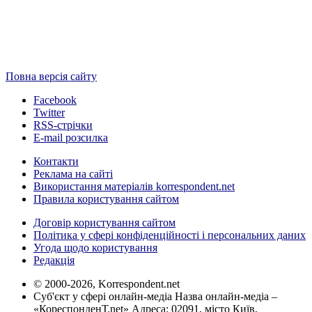
Повна версія сайту
Facebook
Twitter
RSS-стрічки
E-mail розсилка
Контакти
Реклама на сайті
Використання матеріалів korrespondent.net
Правила користування сайтом
Договір користування сайтом
Політика у сфері конфіденційності і персональних даних
Угода щодо користування
Редакція
© 2000-2026, Korrespondent.net
Суб'єкт у сфері онлайн-медіа Назва онлайн-медіа –
«КореспонденТ.net» Адреса: 02091, місто Київ,