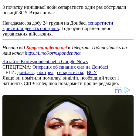
З початку нинішньої доби сепаратисти один раз обстріляли
позиції ЗСУ. Втрат немає.
Нагадаємо, за добу 24 грудня на Донбасі
сепаратисти
здійснили дев'ять обстрілів
. Тоді були поранені двоє
українських військових.
Новини від
Корреспондент.net
в Telegram. Підписуйтесь на
наш канал
https://t.me/korrespondentnet
Читайте Korrespondent.net в Google News
СПЕЦТЕМА:
Операція об'єднаних сил на Донбасі
ТЕГИ:
донбасс
,
обстрел
,
сепаратисты
,
ВСУ
Якщо ви помітили помилку, виділіть необхідний текст і
натисніть Ctrl + Enter, щоб повідомити про це редакцію.