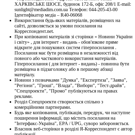
ХАРКІВСЬКЕ ШОСЕ, будинок 172-Б, офіс 208/1 E-mail:
sunlight@mediadim.com.ua
Телефон: 044-205-43-00
Ідентифікатор медіа – R40-06068
Використання будь-яких матеріалів, розміщених на
сайті, дозволяється за умови посилання на
Корреспондент.net.
При копіюванні матеріалів зі сторінки « Новини України
і світу» , для інтернет - видань - обов'язкове пряме
відкрите для пошукових систем гіперпосилання .
Посилання має бути розміщена в незалежності від
повного або часткового використання матеріалів.
Гіперпосилання ( для інтернет - видань) - повинна бути
розміщена в підзаголовку або в першому абзаці
матеріалу.
Новини з позначками "Думка", "Експертиза", "Заява",
"Регіони", "Гроші", "Влада", "Вибори", "Тест-драйв",
"Спецпроекти", "Промо" публікуються на правах
реклами.
Розділ Спецпроекти створюється спільно з
комерційними партнерами.
Будь яке копіювання, публікація, передрук, чи наступне
поширення інформації, що містить посилання на
"Інтерфакс-Україна", EPA / UPG, суворо забороняється.
Власник веб-сторінки в розділі Я-Корреспондент є автор
публікації.