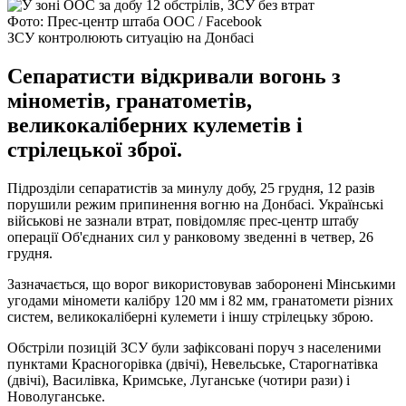
Фото: Прес-центр штаба ООС / Facebook
ЗСУ контролюють ситуацію на Донбасі
Сепаратисти відкривали вогонь з
мінометів, гранатометів,
великокаліберних кулеметів і
стрілецької зброї.
Підрозділи сепаратистів за минулу добу, 25 грудня, 12 разів
порушили режим припинення вогню на Донбасі. Українські
військові не зазнали втрат, повідомляє прес-центр штабу
операції Об'єднаних сил у ранковому зведенні в четвер, 26
грудня.
Зазначається, що ворог використовував заборонені Мінськими
угодами міномети калібру 120 мм і 82 мм, гранатомети різних
систем, великокаліберні кулемети і іншу стрілецьку зброю.
Обстріли позицій ЗСУ були зафіксовані поруч з населеними
пунктами Красногорівка (двічі), Невельське, Старогнатівка
(двічі), Василівка, Кримське, Луганське (чотири рази) і
Новолуганське.