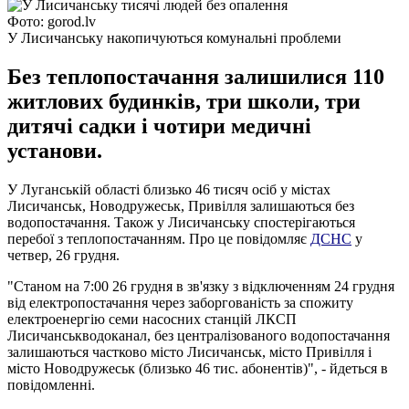
Фото: gorod.lv
У Лисичанську накопичуються комунальні проблеми
Без теплопостачання залишилися 110
житлових будинків, три школи, три
дитячі садки і чотири медичні
установи.
У Луганській області близько 46 тисяч осіб у містах
Лисичанськ, Новодружеськ, Привілля залишаються без
водопостачання. Також у Лисичанську спостерігаються
перебої з теплопостачанням. Про це повідомляє
ДСНС
у
четвер, 26 грудня.
"Станом на 7:00 26 грудня в зв'язку з відключенням 24 грудня
від електропостачання через заборгованість за спожиту
електроенергію семи насосних станцій ЛКСП
Лисичанськводоканал, без централізованого водопостачання
залишаються частково місто Лисичанськ, місто Привілля і
місто Новодружеськ (близько 46 тис. абонентів)", - йдеться в
повідомленні.