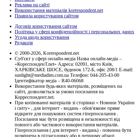
Реклама на сайті
Використання матеріалів korrespondent.net
Правила користування сайтом
Договір користування сайтом
Політика у сфері конфіденційності і персональних даних
Угода щодо користування
Редакція
© 2000-2026, Korrespondent.net
Суб'єкт у сфері онлайн-медіа Назва онлайн-медіа –
«КореспонденТ.net» Адреса: 02091, місто Київ,
ХАРКІВСЬКЕ ШОСЕ, будинок 172-Б, офіс 208/1 E-mail:
sunlight@mediadim.com.ua
Телефон: 044-205-43-00
Ідентифікатор медіа – R40-06068
Використання будь-яких матеріалів, розміщених на
сайті, дозволяється за умови посилання на
Корреспондент.net.
При копіюванні матеріалів зі сторінки « Новини України
і світу» , для інтернет - видань - обов'язкове пряме
відкрите для пошукових систем гіперпосилання .
Посилання має бути розміщена в незалежності від
повного або часткового використання матеріалів.
Гіперпосилання ( для інтернет - видань) - повинна бути
розміщена в підзаголовку або в першому абзаці