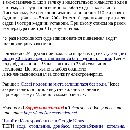
Також зазначено, що в зв'язку з недостатньою кількістю води в
системі, 25 грудня призупинено роботу однієї котельні в
Лисичанську. Без теплопостачання залишилися 110 житлових
будинків (близько 5 тис. 200 абонентів), три школи, три дитячі
садки і чотири медичні установи. При цьому станом на ранок
температура повітря +3 градуси тепла.
"У разі необхідності буде здійснюватися підвезення води", -
пообіцяли рятувальники.
Нагадаємо, 24 грудня повідомлялося про те, що
на Луганщині
понад 80 тисяч людей залишилися без водопостачання
. Також
воду відключили в 35 навчальних та 25 лікувальних
установах. Це пов'язано із заборгованістю
Лисичанськводоканал за спожиту електроенергію.
Раніше
в Одесі половина міста залишилася без води
. Через
аварію повністю було відсутнє водопостачання в
Приморському і Малиновському районах.
Новини від
Корреспондент.net
в Telegram. Підписуйтесь на
наш канал
https://t.me/korrespondentnet
Читайте Korrespondent.net в Google News
ТЕГИ:
вода
,
отопление
,
донбасс
,
водоснабжение
,
котельня
,