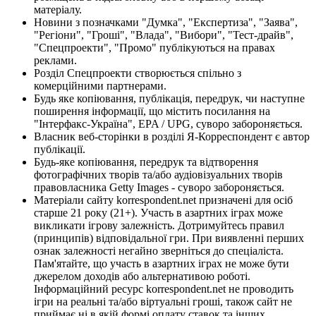
матеріалу.
Новини з позначками "Думка", "Експертиза", "Заява",
"Регіони", "Гроші", "Влада", "Вибори", "Тест-драйв",
"Спецпроекти", "Промо" публікуються на правах
реклами.
Розділ Спецпроекти створюється спільно з
комерційними партнерами.
Будь яке копіювання, публікація, передрук, чи наступне
поширення інформації, що містить посилання на
"Інтерфакс-Україна", EPA / UPG, суворо забороняється.
Власник веб-сторінки в розділі Я-Корреспондент є автор
публікації.
Будь-яке копіювання, передрук та відтворення
фотографічних творів та/або аудіовізуальних творів
правовласника Getty Images - суворо забороняється.
Матеріали сайту korrespondent.net призначені для осіб
старше 21 року (21+). Участь в азартних іграх може
викликати ігрову залежність. Дотримуйтесь правил
(принципів) відповідальної гри. При виявленні перших
ознак залежності негайно зверніться до спеціаліста.
Пам'ятайте, що участь в азартних іграх не може бути
джерелом доходів або альтернативою роботі.
Інформаційний ресурс korrespondent.net не проводить
ігри на реальні та/або віртуальні гроші, також сайт не
приймає ні в якій формі оплату ставок та інших