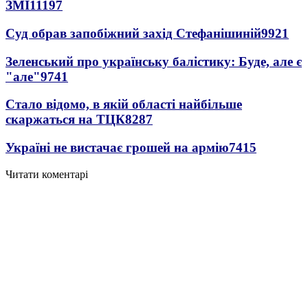
ЗМІ
11197
Суд обрав запобіжний захід Стефанішиній
9921
Зеленський про українську балістику: Буде, але є
"але"
9741
Стало відомо, в якій області найбільше
скаржаться на ТЦК
8287
Україні не вистачає грошей на армію
7415
Читати коментарі