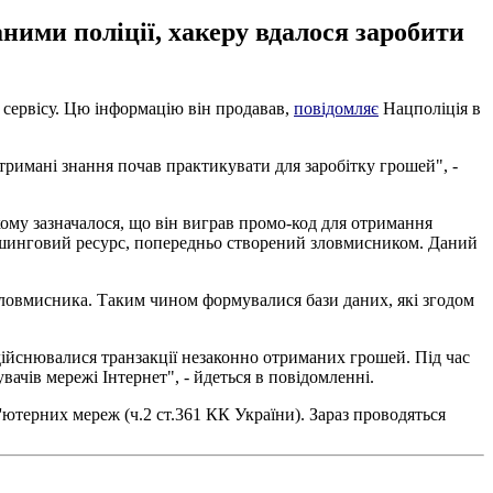
ними поліції, хакеру вдалося заробити
о сервісу. Цю інформацію він продавав,
повідомляє
Нацполіція в
римані знання почав практикувати для заробітку грошей", -
кому зазначалося, що він виграв промо-код для отримання
 фішинговий ресурс, попередньо створений зловмисником. Даний
и зловмисника. Таким чином формувалися бази даних, які згодом
здійснювалися транзакції незаконно отриманих грошей. Під час
ачів мережі Інтернет", - йдеться в повідомленні.
ютерних мереж (ч.2 ст.361 КК України). Зараз проводяться