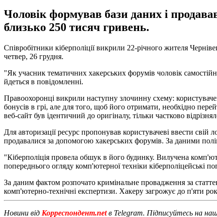
Чоловік формував бази даних і продавав
близько 250 тисяч гривень.
Співробітники кіберполіції викрили 22-річного жителя Чернівец
четвер, 26 грудня.
"Як учасник тематичних хакерських форумів чоловік самостійн
йдеться в повідомленні.
Правоохоронці викрили наступну злочинну схему: користувачеві
бонусів в грі, але для того, щоб його отримати, необхідно п
веб-сайт був ідентичний до оригіналу, тільки частково відрізнял
Для авторизації ресурс пропонував користувачеві ввести свій л
продавалися за допомогою хакерських форумів. За даними поліці
"Кіберполіція провела обшук в його будинку. Вилучена комп'юте
попереднього огляду комп'ютерної техніки кіберполіцейські поп
За даним фактом розпочато кримінальне провадження за статтею
комп'ютерно-технічні експертизи. Хакеру загрожує до п'яти рокі
Новини від
Корреспондент.net
в Telegram. Підписуйтесь на на