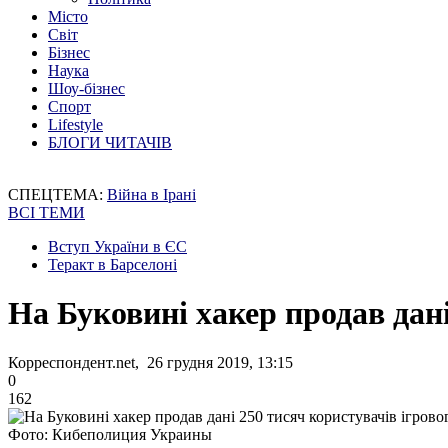
Місто
Світ
Бізнес
Наука
Шоу-бізнес
Спорт
Lifestyle
БЛОГИ ЧИТАЧІВ
СПЕЦТЕМА:
Війна в Ірані
ВСІ ТЕМИ
Вступ України в ЄС
Теракт в Барселоні
На Буковині хакер продав дані
Корреспондент.net, 26 грудня 2019, 13:15
0
162
Фото: Кибеполиция Украины