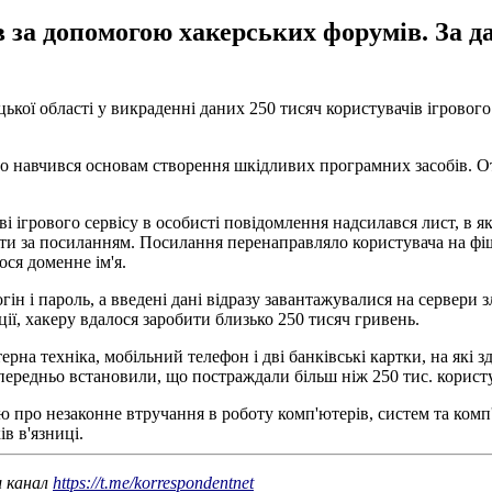
 за допомогою хакерських форумів. За да
ької області у викраденні даних 250 тисяч користувачів ігровог
о навчився основам створення шкідливих програмних засобів. От
 ігрового сервісу в особисті повідомлення надсилався лист, в я
ерейти за посиланням. Посилання перенаправляло користувача на
ося доменне ім'я.
огін і пароль, а введені дані відразу завантажувалися на сервер
ї, хакеру вдалося заробити близько 250 тисяч гривень.
рна техніка, мобільний телефон і дві банківські картки, на які 
ередньо встановили, що постраждали більш ніж 250 тис. користув
 про незаконне втручання в роботу комп'ютерів, систем та комп'
в в'язниці.
ш канал
https://t.me/korrespondentnet