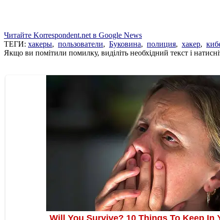
Читайте Korrespondent.net в Google News
ТЕГИ:
хакеры
,
пользователи
,
Буковина
,
полиция
,
хакер
,
киб
Якщо ви помітили помилку, виділіть необхідний текст і натисніт