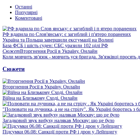
Останні
Популярні
Коментовані
РФ вдарила по Слов'янську: є загиблий і п'ятеро поранених
Україна та Польща завершили ексгумації на Волині
База ФСБ і шість суден: СБС уразили 102 цілі РФ
Сюжет
Вторгнення Росії в Україну. Онлайн
Коли мовчить зв'язок - мовчить уся бригада. Зв'язківці просять
Сюжети
Вторгнення Росії в Україну. Онлайн
Війна на Близькому Сході. Онлайн
"Полювати на лучника, а не на стрілу". Як Україні боротись з 
Загадковий звук вибуху налякав Москву: що це було
Підсумки 06.08: Санкції проти РФ і дрон у Лейпцигу