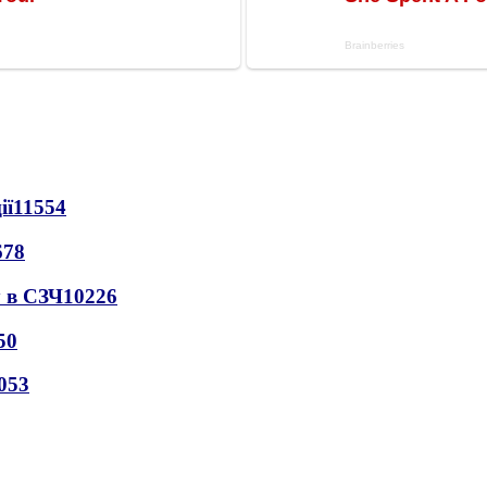
ії
11554
678
 в СЗЧ
10226
50
053