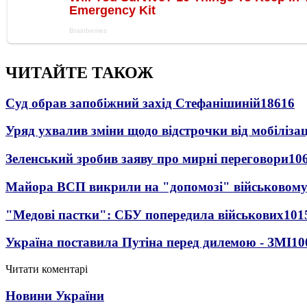
ЧИТАЙТЕ ТАКОЖ
Суд обрав запобіжний захід Стефанішиній
18616
Уряд ухвалив зміни щодо відстрочки від мобілізац
Зеленський зробив заяву про мирні переговори
10
Майора ВСП викрили на "допомозі" військовому
"Медові пастки": СБУ попередила військових
101
Україна поставила Путіна перед дилемою - ЗМІ
10
Читати коментарі
Новини України