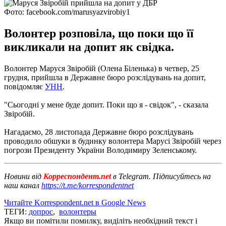
Фото: facebook.com/marusyazvirobiy1
Волонтер розповіла, що поки що її
викликали на допит як свідка.
Волонтер Маруся Звіробій (Олена Біленька) в четвер, 25
грудня, прийшла в Державне бюро розслідувань на допит,
повідомляє
УНН
.
"Сьогодні у мене буде допит. Поки що я - свідок", - сказала
Звіробій.
Нагадаємо, 28 листопада Державне бюро розслідувань
проводило обшуки в будинку волонтера Марусі Звіробій через
погрози Президенту України Володимиру Зеленському.
Новини від
Корреспондент.net
в Telegram. Підписуйтесь на
наш канал
https://t.me/korrespondentnet
Читайте Korrespondent.net в Google News
ТЕГИ:
допрос
,
волонтеры
Якщо ви помітили помилку, виділіть необхідний текст і