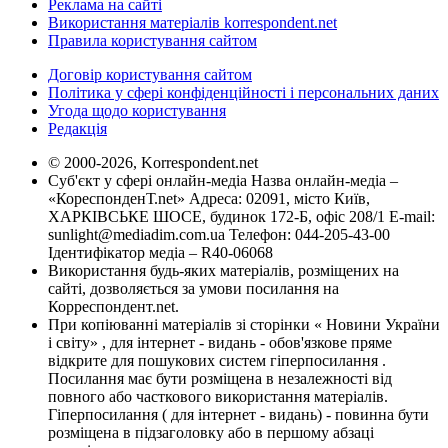
Реклама на сайті
Використання матеріалів korrespondent.net
Правила користування сайтом
Договір користування сайтом
Політика у сфері конфіденційності і персональних даних
Угода щодо користування
Редакція
© 2000-2026, Korrespondent.net
Суб'єкт у сфері онлайн-медіа Назва онлайн-медіа –
«КореспонденТ.net» Адреса: 02091, місто Київ,
ХАРКІВСЬКЕ ШОСЕ, будинок 172-Б, офіс 208/1 E-mail:
sunlight@mediadim.com.ua
Телефон: 044-205-43-00
Ідентифікатор медіа – R40-06068
Використання будь-яких матеріалів, розміщених на
сайті, дозволяється за умови посилання на
Корреспондент.net.
При копіюванні матеріалів зі сторінки « Новини України
і світу» , для інтернет - видань - обов'язкове пряме
відкрите для пошукових систем гіперпосилання .
Посилання має бути розміщена в незалежності від
повного або часткового використання матеріалів.
Гіперпосилання ( для інтернет - видань) - повинна бути
розміщена в підзаголовку або в першому абзаці