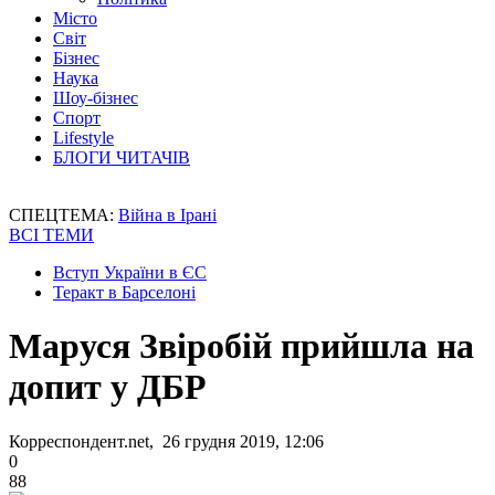
Місто
Світ
Бізнес
Наука
Шоу-бізнес
Спорт
Lifestyle
БЛОГИ ЧИТАЧІВ
СПЕЦТЕМА:
Війна в Ірані
ВСІ ТЕМИ
Вступ України в ЄС
Теракт в Барселоні
Маруся Звіробій прийшла на
допит у ДБР
Корреспондент.net, 26 грудня 2019, 12:06
0
88