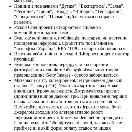
матеріалу.
Новини з позначками "Думка", "Експертиза", "Заява",
"Регіони", "Гроші", "Влада", "Вибори", "Тест-драйв",
"Спецпроекти", "Промо" публікуються на правах
реклами.
Розділ Спецпроекти створюється спільно з
комерційними партнерами.
Будь яке копіювання, публікація, передрук, чи наступне
поширення інформації, що містить посилання на
"Інтерфакс-Україна", EPA / UPG, суворо забороняється.
Власник веб-сторінки в розділі Я-Корреспондент є автор
публікації.
Будь-яке копіювання, передрук та відтворення
фотографічних творів та/або аудіовізуальних творів
правовласника Getty Images - суворо забороняється.
Матеріали сайту korrespondent.net призначені для осіб
старше 21 року (21+). Участь в азартних іграх може
викликати ігрову залежність. Дотримуйтесь правил
(принципів) відповідальної гри. При виявленні перших
ознак залежності негайно зверніться до спеціаліста.
Пам'ятайте, що участь в азартних іграх не може бути
джерелом доходів або альтернативою роботі.
Інформаційний ресурс korrespondent.net не проводить
ігри на реальні та/або віртуальні гроші, також сайт не
приймає ні в якій формі оплату ставок та інших