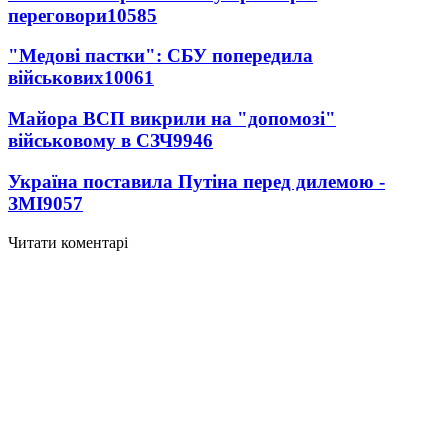
переговори
10585
"Медові пастки": СБУ попередила
військових
10061
Майора ВСП викрили на "допомозі"
військовому в СЗЧ
9946
Україна поставила Путіна перед дилемою -
ЗМІ
9057
Читати коментарі