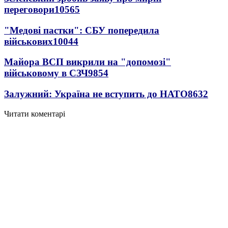
переговори
10565
"Медові пастки": СБУ попередила
військових
10044
Майора ВСП викрили на "допомозі"
військовому в СЗЧ
9854
Залужний: Україна не вступить до НАТО
8632
Читати коментарі