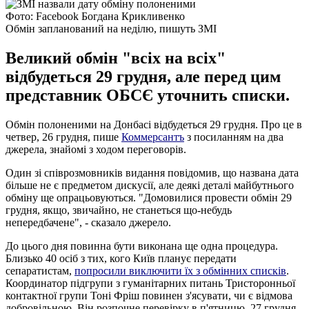
Фото: Fаcebook Богдана Крикливенко
Обмін запланований на неділю, пишуть ЗМІ
Великий обмін "всіх на всіх"
відбудеться 29 грудня, але перед цим
представник ОБСЄ уточнить списки.
Обмін полоненими на Донбасі відбудеться 29 грудня. Про це в
четвер, 26 грудня, пише
Коммерсантъ
з посиланням на два
джерела, знайомі з ходом переговорів.
Один зі співрозмовників видання повідомив, що названа дата
більше не є предметом дискусії, але деякі деталі майбутнього
обміну ще опрацьовуються. "Домовилися провести обмін 29
грудня, якщо, звичайно, не станеться що-небудь
непередбачене", - сказало джерело.
До цього дня повинна бути виконана ще одна процедура.
Близько 40 осіб з тих, кого Київ планує передати
сепаратистам,
попросили виключити їх з обмінних списків
.
Координатор підгрупи з гуманітарних питань Тристоронньої
контактної групи Тоні Фріш повинен з'ясувати, чи є відмова
добровільною. Він розпочне перевірку в п'ятницю, 27 грудня,