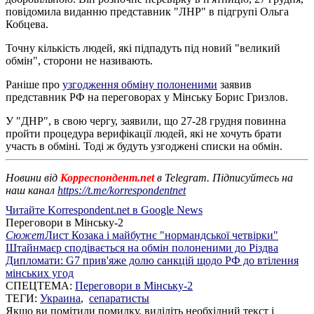
повідомила виданню представник "ЛНР" в підгрупі Ольга
Кобцева.
Точну кількість людей, які підпадуть під новий "великий
обмін", сторони не називають.
Раніше про
узгодження обміну полоненими
заявив
представник РФ на переговорах у Мінську Борис Гризлов.
У "ДНР", в свою чергу, заявили, що 27-28 грудня повинна
пройти процедура верифікації людей, які не хочуть брати
участь в обміні. Тоді ж будуть узгоджені списки на обмін.
Новини від
Корреспондент.net
в Telegram. Підписуйтесь на
наш канал
https://t.me/korrespondentnet
Читайте Korrespondent.net в Google News
Переговори в Мінську-2
Сюжет
Лист Козака і майбутнє "нормандської четвірки"
Штайнмаєр сподівається на обмін полоненими до Різдва
Дипломати: G7 прив'яже долю санкцій щодо РФ до втілення
мінських угод
СПЕЦТЕМА:
Переговори в Мінську-2
ТЕГИ:
Украина
,
сепаратисты
Якщо ви помітили помилку, виділіть необхідний текст і