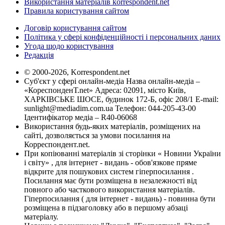
Використання матеріалів korrespondent.net
Правила користування сайтом
Договір користування сайтом
Політика у сфері конфіденційності і персональних даних
Угода щодо користування
Редакція
© 2000-2026, Korrespondent.net
Суб'єкт у сфері онлайн-медіа Назва онлайн-медіа –
«КореспонденТ.net» Адреса: 02091, місто Київ,
ХАРКІВСЬКЕ ШОСЕ, будинок 172-Б, офіс 208/1 E-mail:
sunlight@mediadim.com.ua
Телефон: 044-205-43-00
Ідентифікатор медіа – R40-06068
Використання будь-яких матеріалів, розміщених на
сайті, дозволяється за умови посилання на
Корреспондент.net.
При копіюванні матеріалів зі сторінки « Новини України
і світу» , для інтернет - видань - обов'язкове пряме
відкрите для пошукових систем гіперпосилання .
Посилання має бути розміщена в незалежності від
повного або часткового використання матеріалів.
Гіперпосилання ( для інтернет - видань) - повинна бути
розміщена в підзаголовку або в першому абзаці
матеріалу.