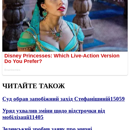
ЧИТАЙТЕ ТАКОЖ
Суд обрав запобіжний захід Стефанішиній
15059
Уряд ухвалив зміни щодо відстрочки від
мобілізації
11405
Зеленський зробив заяву про мирні