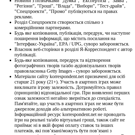
Новини з позначками "Думка", "Експертиза", "Заява",
"Регіони", "Гроші", "Влада", "Вибори", "Тест-драйв",
"Спецпроекти", "Промо" публікуються на правах
реклами.
Розділ Спецпроекти створюється спільно з
комерційними партнерами.
Будь яке копіювання, публікація, передрук, чи наступне
поширення інформації, що містить посилання на
"Інтерфакс-Україна", EPA / UPG, суворо забороняється.
Власник веб-сторінки в розділі Я-Корреспондент є автор
публікації.
Будь-яке копіювання, передрук та відтворення
фотографічних творів та/або аудіовізуальних творів
правовласника Getty Images - суворо забороняється.
Матеріали сайту korrespondent.net призначені для осіб
старше 21 року (21+). Участь в азартних іграх може
викликати ігрову залежність. Дотримуйтесь правил
(принципів) відповідальної гри. При виявленні перших
ознак залежності негайно зверніться до спеціаліста.
Пам'ятайте, що участь в азартних іграх не може бути
джерелом доходів або альтернативою роботі.
Інформаційний ресурс korrespondent.net не проводить
ігри на реальні та/або віртуальні гроші, також сайт не
приймає ні в якій формі оплату ставок та інших
платежів, які пов’язані/можуть бути пов’язані з