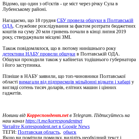
Відомо, що один з об'єктів - це міст через річку Сула в
Лубенському районі.
Нагадаємо, що 18 грудня
СБУ провела обшуки в Полтавській
ОДА
. Службове розслідування за фактом розтрати бюджетних
коштів на суму 20 млн гривень почали в кінці липня 2019
року, стверджували місцеві ЗМІ.
Також повідомлялося, що в лютому нинішнього року
детективи НАБУ провели обшуки
в Полтавській ОДА.
Обшуки проходили також у кабінетах тодішнього губернатора
і його заступника.
Пізніше в НАБУ заявили, що топ-чиновники Полтавської
області
вимагали від підприємців мільйонні відкати і хабарі
у
вигляді сотень тисяч доларів, елітних машин і цінних
гаджетів.
Новини від
Корреспондент.net
в Telegram. Підписуйтесь на
наш канал
https://t.me/korrespondentnet
Читайте Korrespondent.net в Google News
ТЕГИ:
Полтавская область
,
обыск
Якщо ви помітили помилку, виділіть необхідний текст і