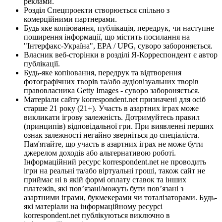
реклами.
Розділ Спецпроекти створюється спільно з
комерційними партнерами.
Будь яке копіювання, публікація, передрук, чи наступне
поширення інформації, що містить посилання на
"Інтерфакс-Україна", EPA / UPG, суворо забороняється.
Власник веб-сторінки в розділі Я-Корреспондент є автор
публікації.
Будь-яке копіювання, передрук та відтворення
фотографічних творів та/або аудіовізуальних творів
правовласника Getty Images - суворо забороняється.
Матеріали сайту korrespondent.net призначені для осіб
старше 21 року (21+). Участь в азартних іграх може
викликати ігрову залежність. Дотримуйтесь правил
(принципів) відповідальної гри. При виявленні перших
ознак залежності негайно зверніться до спеціаліста.
Пам'ятайте, що участь в азартних іграх не може бути
джерелом доходів або альтернативою роботі.
Інформаційний ресурс korrespondent.net не проводить
ігри на реальні та/або віртуальні гроші, також сайт не
приймає ні в якій формі оплату ставок та інших
платежів, які пов’язані/можуть бути пов’язані з
азартними іграми, букмекерами чи тоталізаторами. Будь-
які матеріали на інформаційному ресурсі
korrespondent.net публікуються виключно в