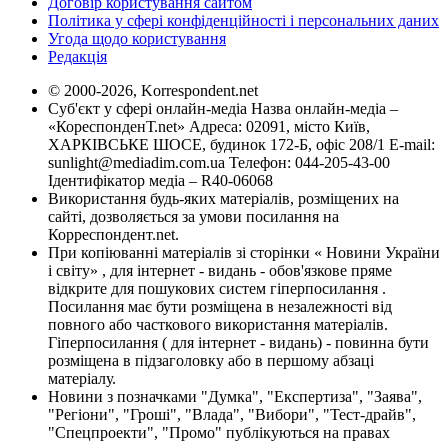
Договір користування сайтом
Політика у сфері конфіденційності і персональних даних
Угода щодо користування
Редакція
© 2000-2026, Korrespondent.net
Суб'єкт у сфері онлайн-медіа Назва онлайн-медіа –
«КореспонденТ.net» Адреса: 02091, місто Київ,
ХАРКІВСЬКЕ ШОСЕ, будинок 172-Б, офіс 208/1 E-mail:
sunlight@mediadim.com.ua
Телефон: 044-205-43-00
Ідентифікатор медіа – R40-06068
Використання будь-яких матеріалів, розміщених на
сайті, дозволяється за умови посилання на
Корреспондент.net.
При копіюванні матеріалів зі сторінки « Новини України
і світу» , для інтернет - видань - обов'язкове пряме
відкрите для пошукових систем гіперпосилання .
Посилання має бути розміщена в незалежності від
повного або часткового використання матеріалів.
Гіперпосилання ( для інтернет - видань) - повинна бути
розміщена в підзаголовку або в першому абзаці
матеріалу.
Новини з позначками "Думка", "Експертиза", "Заява",
"Регіони", "Гроші", "Влада", "Вибори", "Тест-драйв",
"Спецпроекти", "Промо" публікуються на правах