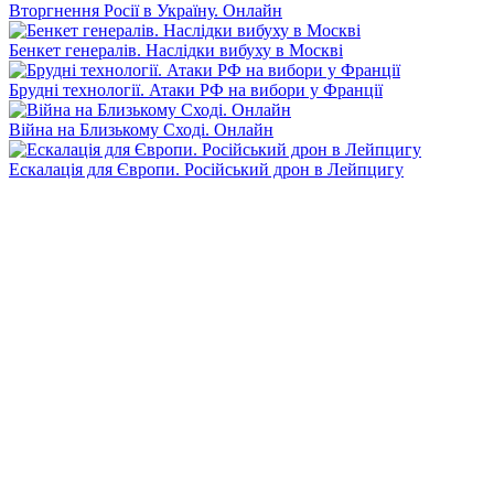
Вторгнення Росії в Україну. Онлайн
Бенкет генералів. Наслідки вибуху в Москві
Брудні технології. Атаки РФ на вибори у Франції
Війна на Близькому Сході. Онлайн
Ескалація для Європи. Російський дрон в Лейпцигу