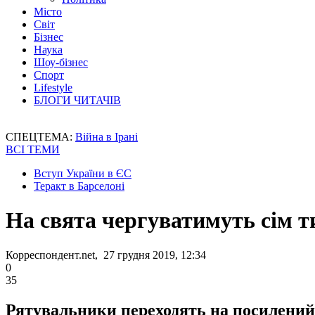
Місто
Світ
Бізнес
Наука
Шоу-бізнес
Спорт
Lifestyle
БЛОГИ ЧИТАЧІВ
СПЕЦТЕМА:
Війна в Ірані
ВСІ ТЕМИ
Вступ України в ЄС
Теракт в Барселоні
На свята чергуватимуть сім т
Корреспондент.net, 27 грудня 2019, 12:34
0
35
Рятувальники переходять на посилений 