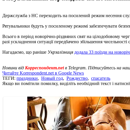
Держслужба з НС переходить на посилений режим несення служб
Рятувальники будуть у посиленому режимі забезпечувати безпеку 
Всього в період новорічно-різдвяних свят на цілодобовому черг
разі ускладнення ситуації передбачено збільшення чисельності с
Нагадаємо, що раніше
Укрзалізниця
додала 33 поїзди на новоріч
Новини від
Корреспондент.net
в Telegram. Підписуйтесь на на
Читайте Korrespondent.net в Google News
ТЕГИ:
праздники
,
Новый год
,
Рождество
,
спасатель
Якщо ви помітили помилку, виділіть необхідний текст і натисніт