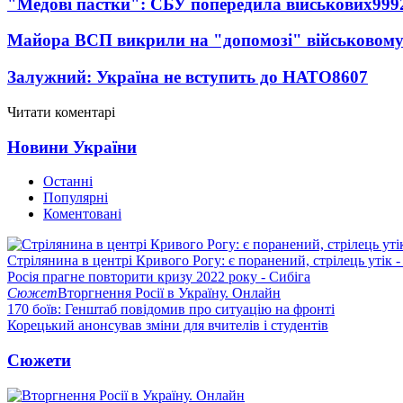
"Медові пастки": СБУ попередила військових
999
Майора ВСП викрили на "допомозі" військовому
Залужний: Україна не вступить до НАТО
8607
Читати коментарі
Новини України
Останні
Популярні
Коментовані
Стрілянина в центрі Кривого Рогу: є поранений, стрілець утік -
Росія прагне повторити кризу 2022 року - Сибіга
Сюжет
Вторгнення Росії в Україну. Онлайн
170 боїв: Генштаб повідомив про ситуацію на фронті
Корецький анонсував зміни для вчителів і студентів
Сюжети