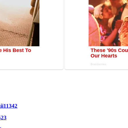
ії
11342
523