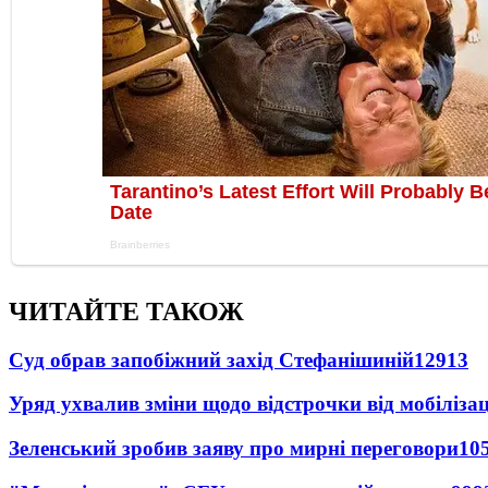
ЧИТАЙТЕ ТАКОЖ
Суд обрав запобіжний захід Стефанішиній
12913
Уряд ухвалив зміни щодо відстрочки від мобілізац
Зеленський зробив заяву про мирні переговори
10