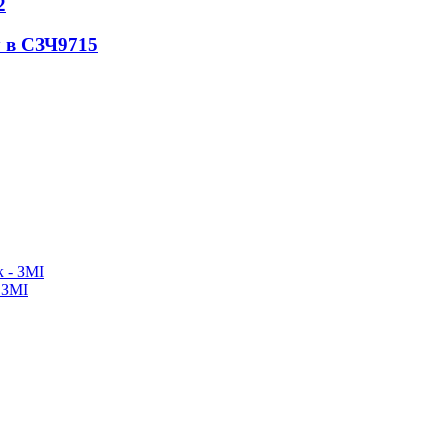
2
 в СЗЧ
9715
 ЗМІ