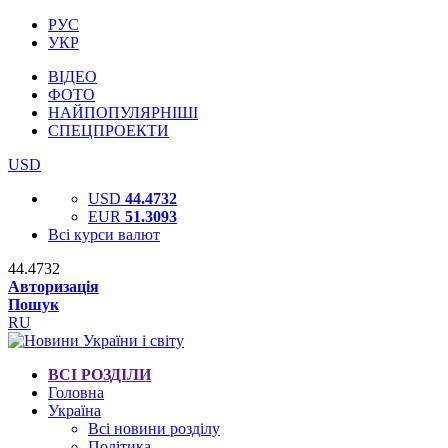
РУС
УКР
ВІДЕО
ФОТО
НАЙПОПУЛЯРНІШІ
СПЕЦПРОЕКТИ
USD
USD
44.4732
EUR
51.3093
Всі курси валют
44.4732
Авторизація
Пошук
RU
ВСІ РОЗДІЛИ
Головна
Україна
Всі новини розділу
Політика