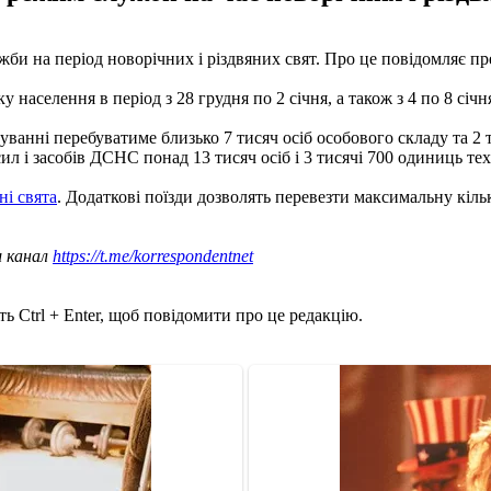
и на період новорічних і різдвяних свят. Про це повідомляє п
населення в період з 28 грудня по 2 січня, а також з 4 по 8 січн
уванні перебуватиме близько 7 тисяч осіб особового складу та 2 
ил і засобів ДСНС понад 13 тисяч осіб і 3 тисячі 700 одиниць тех
ні свята
. Додаткові поїзди дозволять перевезти максимальну кіл
ш канал
https://t.me/korrespondentnet
ь Ctrl + Enter, щоб повідомити про це редакцію.