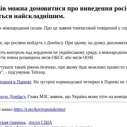
ів можна домовитися про виведення росій
ться найскладнішим.
ти міжнародним силам. Про це заявив тимчасовий повірений у 
те, що росіяни вийдуть з Донбасу. При цьому, на думку дипломат
ть контроль над кордоном не українському уряду, а міжнародним 
бути певна розширена місія ОБСЄ або місія ООН.
увати такий рівень безпеки, при якому буде можливо провести в
", - підсумував Тейлор.
итання в Парижі
. На зустрічі нормандської четвірки в Парижі не
щодо Донбасу.
Глава МЗС заявив, що Україна може піти на компро
ш канал
https://t.me/korrespondentnet
ская граница
,
посол США