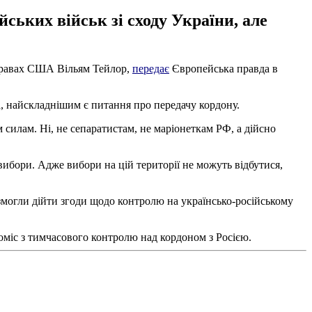
ських військ зі сходу України, але
справах США Вільям Тейлор,
передає
Європейська правда в
а, найскладнішим є питання про передачу кордону.
силам. Ні, не сепаратистам, не маріонеткам РФ, а дійсно
ибори. Адже вибори на цій території не можуть відбутися,
 змогли дійти згоди щодо контролю на українсько-російському
міс з тимчасового контролю над кордоном з Росією.