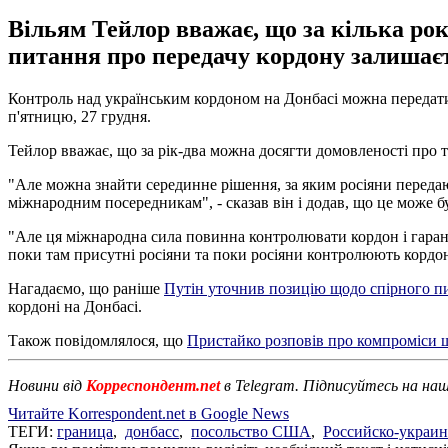
Вільям Тейлор вважає, що за кілька рок
питання про передачу кордону залишає
Контроль над українським кордоном на Донбасі можна переда
п'ятницю, 27 грудня.
Тейлор вважає, що за рік-два можна досягти домовленості про 
"Але можна знайти серединне рішення, за яким росіяни передаю
міжнародним посередникам", - сказав він і додав, що це може 
"Але ця міжнародна сила повинна контролювати кордон і гарант
поки там присутні росіяни та поки росіяни контролюють кордон
Нагадаємо, що раніше
Путін уточнив позицію щодо спірного п
кордоні на Донбасі.
Також повідомлялося, що
Пристайко розповів про компроміси 
Новини від
Корреспондент.net
в Telegram. Підписуйтесь на на
Читайте Korrespondent.net в Google News
ТЕГИ:
граница
,
донбасс
,
посольство США
,
Российско-украин