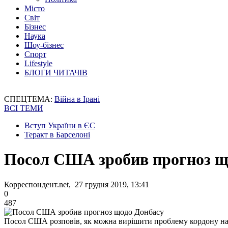
Місто
Світ
Бізнес
Наука
Шоу-бізнес
Спорт
Lifestyle
БЛОГИ ЧИТАЧІВ
СПЕЦТЕМА:
Війна в Ірані
ВСІ ТЕМИ
Вступ України в ЄС
Теракт в Барселоні
Посол США зробив прогноз щ
Корреспондент.net, 27 грудня 2019, 13:41
0
487
Посол США розповів, як можна вирішити проблему кордону на