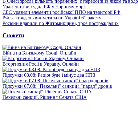
В Одесі зросла кількість поранених, є перебої зі зв'язком та вод
Уражено три судна РФ у Чорному морі
СБС уразили елементи російської ППО на території РФ
РФ за тиждень випустила по Україні 61 ракету
Росіяни вдарили по Житомирщині, троє постраждалих
Сюжети
Війна на Близькому Сході. Онлайн
Вторгнення Росії в Україну. Онлайн
Підсумки 08.08: Patriot буде і мінус два НПЗ
Підсумки 07.08: "Пекельні" санкції і "парад" дронів
Пекельні санкції. Рішення Сената США