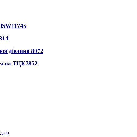
 ISW
11745
814
ної дівчини
8072
ся на ТЦК
7852