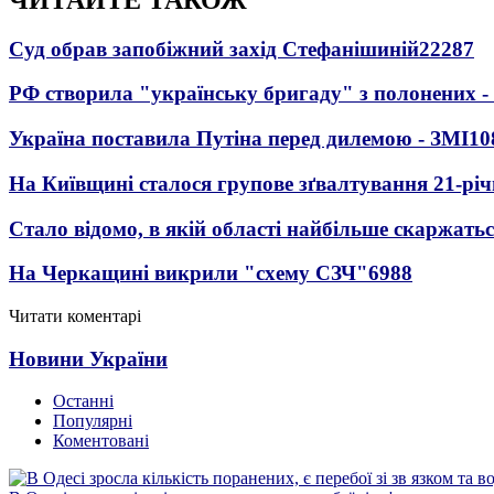
Суд обрав запобіжний захід Стефанішиній
22287
РФ створила "українську бригаду" з полонених -
Україна поставила Путіна перед дилемою - ЗМІ
10
На Київщині сталося групове зґвалтування 21-річ
Стало відомо, в якій області найбільше скаржать
На Черкащині викрили "схему СЗЧ"
6988
Читати коментарі
Новини України
Останні
Популярні
Коментовані