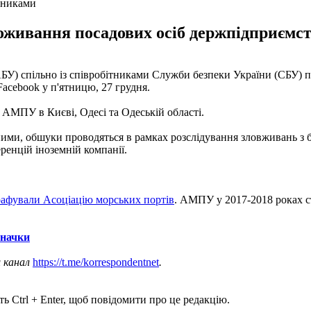
вниками
роживання посадових осіб держпідприємств
У) спільно із співробітниками Служби безпеки України (СБУ) п
Facebook у п'ятницю, 27 грудня.
АМПУ в Києві, Одесі та Одеській області.
аними, обшуки проводяться в рамках розслідування зловживань з б
енцій іноземній компанії.
афували Асоціацію морських портів
. АМПУ у 2017-2018 роках ст
значки
ш канал
https://t.me/korrespondentnet
.
ь Ctrl + Enter, щоб повідомити про це редакцію.