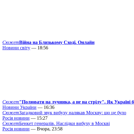
Сюжет
Війна на Близькому Сході. Онлайн
Новини світу
— 18:56
Сюжет
"Полювати на лучника, а не на стрілу". Як Україні 
Новини України
— 16:36
Сюжет
Загадковий звук вибуху налякав Москву: що це було
Росія новини
— 15:27
Сюжет
Бенкет генералів. Наслідки вибуху в Москві
Росія новини
— Вчора, 23:58