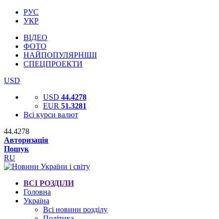
РУС
УКР
ВІДЕО
ФОТО
НАЙПОПУЛЯРНІШІ
СПЕЦПРОЕКТИ
USD
USD
44.4278
EUR
51.3281
Всі курси валют
44.4278
Авторизація
Пошук
RU
ВСІ РОЗДІЛИ
Головна
Україна
Всі новини розділу
Політика