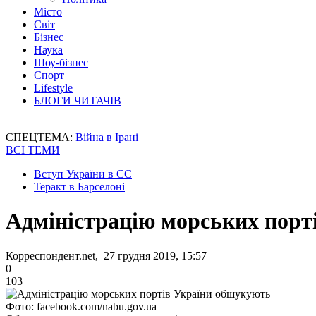
Місто
Світ
Бізнес
Наука
Шоу-бізнес
Спорт
Lifestyle
БЛОГИ ЧИТАЧІВ
СПЕЦТЕМА:
Війна в Ірані
ВСІ ТЕМИ
Вступ України в ЄС
Теракт в Барселоні
Адміністрацію морських порт
Корреспондент.net, 27 грудня 2019, 15:57
0
103
Фото: facebook.com/nabu.gov.ua