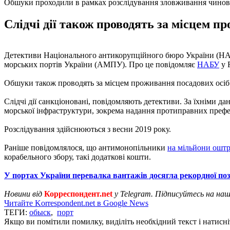
Обшуки проходили в рамках розслідування зловживання чино
Слідчі дії також проводять за місцем п
Детективи Національного антикорупційного бюро України (НАБ
морських портів України (АМПУ). Про це повідомляє
НАБУ
у 
Обшуки також проводять за місцем проживання посадових осіб 
Слідчі дії санкціоновані, повідомляють детективи. За їхніми д
морської інфраструктури, зокрема надання протиправних префер
Розслідування здійснюються з весни 2019 року.
Раніше повідомлялося, що антимонопільники
на мільйони оштр
корабельного збору, такі додаткові кошти.
У портах України перевалка вантажів досягла рекордної по
Новини від
Корреспондент.net
у Telegram. Підписуйтесь на на
Читайте Korrespondent.net в Google News
ТЕГИ:
обыск
,
порт
Якщо ви помітили помилку, виділіть необхідний текст і натисніт