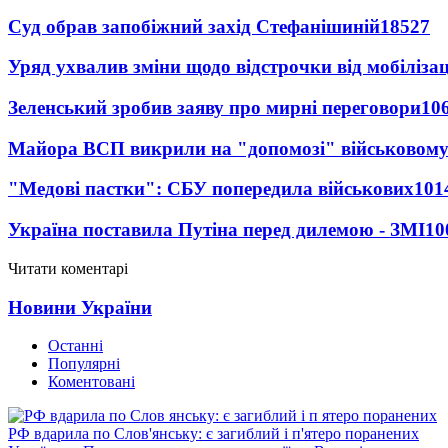
Суд обрав запобіжний захід Стефанішиній
18527
Уряд ухвалив зміни щодо відстрочки від мобілізац
Зеленський зробив заяву про мирні переговори
10
Майора ВСП викрили на "допомозі" військовому
"Медові пастки": СБУ попередила військових
101
Україна поставила Путіна перед дилемою - ЗМІ
10
Читати коментарі
Новини України
Останні
Популярні
Коментовані
РФ вдарила по Слов'янську: є загиблий і п'ятеро поранених