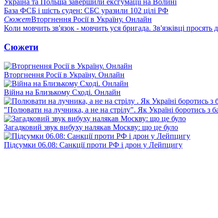
Україна та Польща завершили ексгумації на Волині
База ФСБ і шість суден: СБС уразили 102 цілі РФ
Сюжет
Вторгнення Росії в Україну. Онлайн
Коли мовчить зв'язок - мовчить уся бригада. Зв'язківці просять
Сюжети
Вторгнення Росії в Україну. Онлайн
Війна на Близькому Сході. Онлайн
"Полювати на лучника, а не на стрілу". Як Україні боротись з 
Загадковий звук вибуху налякав Москву: що це було
Підсумки 06.08: Санкції проти РФ і дрон у Лейпцигу