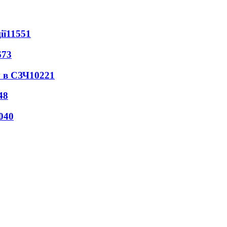
ії
11551
673
 в СЗЧ
10221
48
040