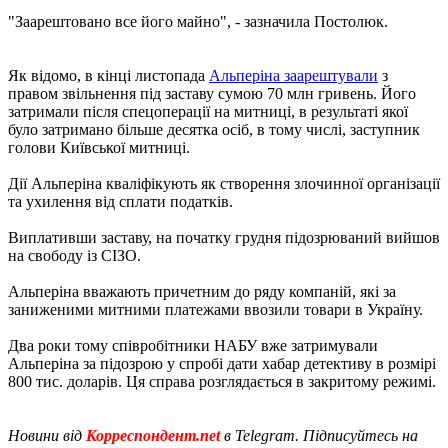
"Заарештовано все його майно", - зазначила Постолюк.
Як відомо, в кінці листопада
Альперіна заарештували
з
правом звільнення під заставу сумою 70 млн гривень. Його
затримали після спецоперації на митниці, в результаті якої
було затримано більше десятка осіб, в тому числі, заступник
голови Київської митниці.
Дії Альперіна кваліфікують як створення злочинної організації
та ухилення від сплати податків.
Виплативши заставу, на початку грудня підозрюваний вийшов
на свободу із СІЗО.
Альперіна вважають причетним до ряду компаній, які за
заниженими митними платежами ввозили товари в Україну.
Два роки тому співробітники НАБУ вже затримували
Альперіна за підозрою у спробі дати хабар детективу в розмірі
800 тис. доларів. Ця справа розглядається в закритому режимі.
Новини від
Корреспондент.net
в Telegram. Підписуйтесь на