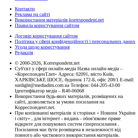
Контакти
Реклама на сайті
Використання матеріалів korrespondent.net
Правила користування сайтом
Договір користування сайтом
Політика у сфері конфіденційності і персональних даних
Угода щодо користування
Редакція
© 2000-2026, Korrespondent.net
Суб'єкт у сфері онлайн-медіа Назва онлайн-медіа –
«КореспонденТ.net» Адреса: 02091, місто Київ,
ХАРКІВСЬКЕ ШОСЕ, будинок 172-Б, офіс 208/1 E-mail:
sunlight@mediadim.com.ua
Телефон: 044-205-43-00
Ідентифікатор медіа – R40-06068
Використання будь-яких матеріалів, розміщених на
сайті, дозволяється за умови посилання на
Корреспондент.net.
При копіюванні матеріалів зі сторінки « Новини України
і світу» , для інтернет - видань - обов'язкове пряме
відкрите для пошукових систем гіперпосилання .
Посилання має бути розміщена в незалежності від
повного або часткового використання матеріалів.