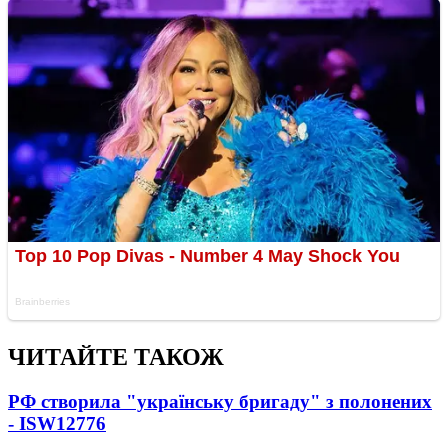
ЧИТАЙТЕ ТАКОЖ
РФ створила "українську бригаду" з полонених
- ISW
12776