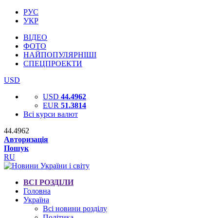
РУС
УКР
ВІДЕО
ФОТО
НАЙПОПУЛЯРНІШІ
СПЕЦПРОЕКТИ
USD
USD
44.4962
EUR
51.3814
Всі курси валют
44.4962
Авторизація
Пошук
RU
ВСІ РОЗДІЛИ
Головна
Україна
Всі новини розділу
Політика