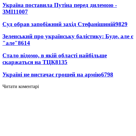
Україна поставила Путіна перед дилемою -
ЗМІ
11007
Суд обрав запобіжний захід Стефанішиній
9829
Зеленський про українську балістику: Буде, але є
"але"
8614
Стало відомо, в якій області найбільше
скаржаться на ТЦК
8135
Україні не вистачає грошей на армію
6798
Читати коментарі