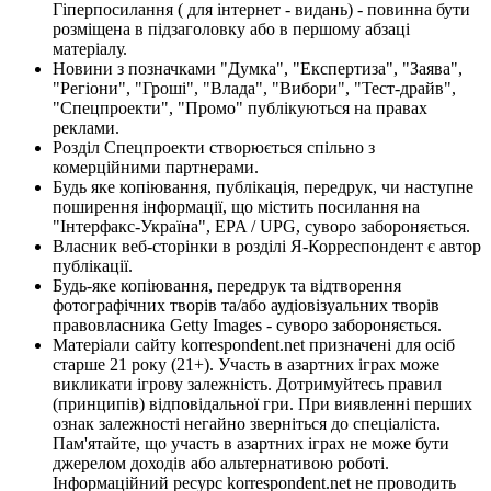
Гіперпосилання ( для інтернет - видань) - повинна бути
розміщена в підзаголовку або в першому абзаці
матеріалу.
Новини з позначками "Думка", "Експертиза", "Заява",
"Регіони", "Гроші", "Влада", "Вибори", "Тест-драйв",
"Спецпроекти", "Промо" публікуються на правах
реклами.
Розділ Спецпроекти створюється спільно з
комерційними партнерами.
Будь яке копіювання, публікація, передрук, чи наступне
поширення інформації, що містить посилання на
"Інтерфакс-Україна", EPA / UPG, суворо забороняється.
Власник веб-сторінки в розділі Я-Корреспондент є автор
публікації.
Будь-яке копіювання, передрук та відтворення
фотографічних творів та/або аудіовізуальних творів
правовласника Getty Images - суворо забороняється.
Матеріали сайту korrespondent.net призначені для осіб
старше 21 року (21+). Участь в азартних іграх може
викликати ігрову залежність. Дотримуйтесь правил
(принципів) відповідальної гри. При виявленні перших
ознак залежності негайно зверніться до спеціаліста.
Пам'ятайте, що участь в азартних іграх не може бути
джерелом доходів або альтернативою роботі.
Інформаційний ресурс korrespondent.net не проводить