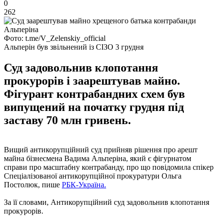
0
262
Фото: t.me/V_Zelenskiy_official
Альперін був звільнений із СІЗО 3 грудня
Суд задовольнив клопотання
прокурорів і заарештував майно.
Фігурант контрабандних схем був
випущений на початку грудня під
заставу 70 млн гривень.
Вищий антикорупційний суд прийняв рішення про арешт
майна бізнесмена Вадима Альперіна, який є фігурнатом
справи про масштабну контрабанду, про що повідомила спікер
Спеціалізованої антикорупційної прокуратури Ольга
Постолюк, пише
РБК-Україна.
За її словами, Антикорупційний суд задовольнив клопотання
прокурорів.