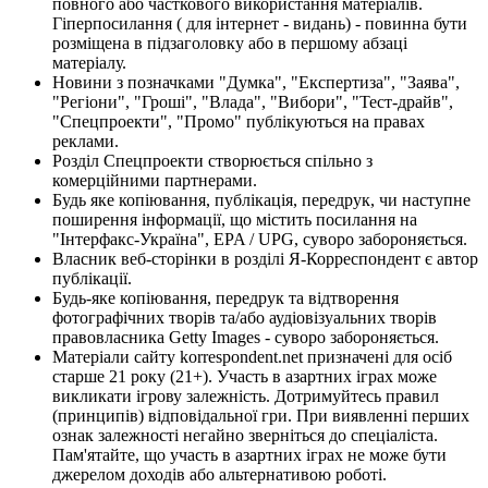
повного або часткового використання матеріалів.
Гіперпосилання ( для інтернет - видань) - повинна бути
розміщена в підзаголовку або в першому абзаці
матеріалу.
Новини з позначками "Думка", "Експертиза", "Заява",
"Регіони", "Гроші", "Влада", "Вибори", "Тест-драйв",
"Спецпроекти", "Промо" публікуються на правах
реклами.
Розділ Спецпроекти створюється спільно з
комерційними партнерами.
Будь яке копіювання, публікація, передрук, чи наступне
поширення інформації, що містить посилання на
"Інтерфакс-Україна", EPA / UPG, суворо забороняється.
Власник веб-сторінки в розділі Я-Корреспондент є автор
публікації.
Будь-яке копіювання, передрук та відтворення
фотографічних творів та/або аудіовізуальних творів
правовласника Getty Images - суворо забороняється.
Матеріали сайту korrespondent.net призначені для осіб
старше 21 року (21+). Участь в азартних іграх може
викликати ігрову залежність. Дотримуйтесь правил
(принципів) відповідальної гри. При виявленні перших
ознак залежності негайно зверніться до спеціаліста.
Пам'ятайте, що участь в азартних іграх не може бути
джерелом доходів або альтернативою роботі.