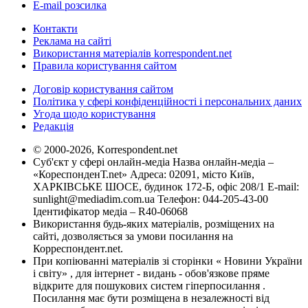
E-mail розсилка
Контакти
Реклама на сайті
Використання матеріалів korrespondent.net
Правила користування сайтом
Договір користування сайтом
Політика у сфері конфіденційності і персональних даних
Угода щодо користування
Редакція
© 2000-2026, Korrespondent.net
Суб'єкт у сфері онлайн-медіа Назва онлайн-медіа –
«КореспонденТ.net» Адреса: 02091, місто Київ,
ХАРКІВСЬКЕ ШОСЕ, будинок 172-Б, офіс 208/1 E-mail:
sunlight@mediadim.com.ua
Телефон: 044-205-43-00
Ідентифікатор медіа – R40-06068
Використання будь-яких матеріалів, розміщених на
сайті, дозволяється за умови посилання на
Корреспондент.net.
При копіюванні матеріалів зі сторінки « Новини України
і світу» , для інтернет - видань - обов'язкове пряме
відкрите для пошукових систем гіперпосилання .
Посилання має бути розміщена в незалежності від