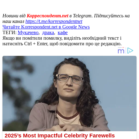
Новини від
Корреспондент.net
в Telegram. Підписуйтесь на
наш канал
https://t.me/korrespondentnet
Читайте Korrespondent.net в Google News
ТЕГИ:
Мукачево
,
драка
,
кафе
Якщо ви помітили помилку, виділіть необхідний текст і
натисніть Ctrl + Enter, щоб повідомити про це редакцію.