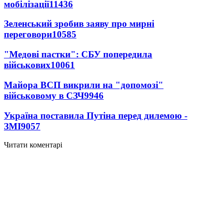
мобілізації
11436
Зеленський зробив заяву про мирні
переговори
10585
"Медові пастки": СБУ попередила
військових
10061
Майора ВСП викрили на "допомозі"
військовому в СЗЧ
9946
Україна поставила Путіна перед дилемою -
ЗМІ
9057
Читати коментарі