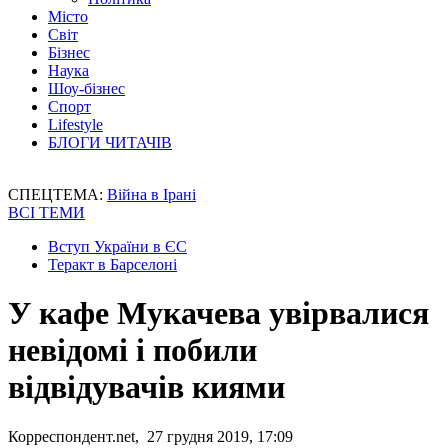
Місто
Світ
Бізнес
Наука
Шоу-бізнес
Спорт
Lifestyle
БЛОГИ ЧИТАЧІВ
СПЕЦТЕМА:
Війна в Ірані
ВСІ ТЕМИ
Вступ України в ЄС
Теракт в Барселоні
У кафе Мукачева увірвалися
невідомі і побили
відвідувачів киями
Корреспондент.net, 27 грудня 2019, 17:09