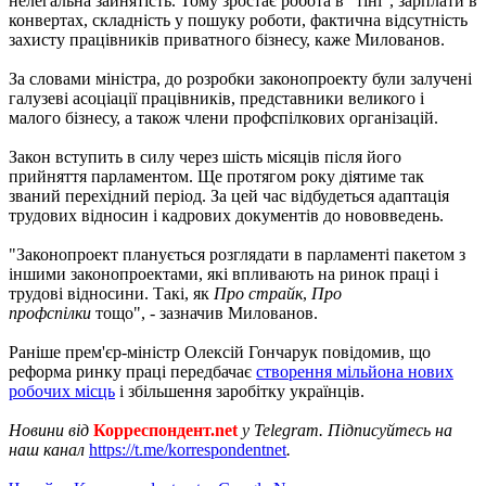
нелегальна зайнятість. Тому зростає робота в "тіні", зарплати в
конвертах, складність у пошуку роботи, фактична відсутність
захисту працівників приватного бізнесу, каже Милованов.
За словами міністра, до розробки законопроекту були залучені
галузеві асоціації працівників, представники великого і
малого бізнесу, а також члени профспілкових організацій.
Закон вступить в силу через шість місяців після його
прийняття парламентом. Ще протягом року діятиме так
званий перехідний період. За цей час відбудеться адаптація
трудових відносин і кадрових документів до нововведень.
"Законопроект планується розглядати в парламенті пакетом з
іншими законопроектами, які впливають на ринок праці і
трудові відносини. Такі, як
Про страйк
,
Про
профспілки
тощо", - зазначив Милованов.
Раніше прем'єр-міністр Олексій Гончарук повідомив, що
реформа ринку праці передбачає
створення мільйона нових
робочих місць
і збільшення заробітку українців.
Новини від
Корреспондент.net
у Telegram. Підписуйтесь на
наш канал
https://t.me/korrespondentnet
.