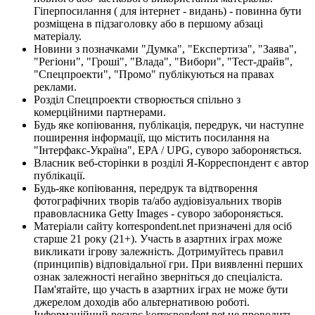
Гіперпосилання ( для інтернет - видань) - повинна бути
розміщена в підзаголовку або в першому абзаці
матеріалу.
Новини з позначками "Думка", "Експертиза", "Заява",
"Регіони", "Гроші", "Влада", "Вибори", "Тест-драйв",
"Спецпроекти", "Промо" публікуються на правах
реклами.
Розділ Спецпроекти створюється спільно з
комерційними партнерами.
Будь яке копіювання, публікація, передрук, чи наступне
поширення інформації, що містить посилання на
"Інтерфакс-Україна", EPA / UPG, суворо забороняється.
Власник веб-сторінки в розділі Я-Корреспондент є автор
публікації.
Будь-яке копіювання, передрук та відтворення
фотографічних творів та/або аудіовізуальних творів
правовласника Getty Images - суворо забороняється.
Матеріали сайту korrespondent.net призначені для осіб
старше 21 року (21+). Участь в азартних іграх може
викликати ігрову залежність. Дотримуйтесь правил
(принципів) відповідальної гри. При виявленні перших
ознак залежності негайно зверніться до спеціаліста.
Пам'ятайте, що участь в азартних іграх не може бути
джерелом доходів або альтернативою роботі.
Інформаційний ресурс korrespondent.net не проводить