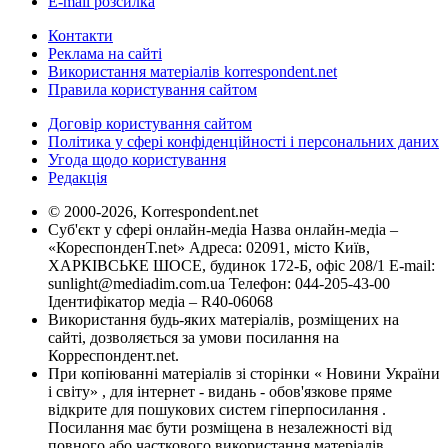
E-mail розсилка
Контакти
Реклама на сайті
Використання матеріалів korrespondent.net
Правила користування сайтом
Договір користування сайтом
Політика у сфері конфіденційності і персональних даних
Угода щодо користування
Редакція
© 2000-2026, Korrespondent.net
Суб'єкт у сфері онлайн-медіа Назва онлайн-медіа –
«КореспонденТ.net» Адреса: 02091, місто Київ,
ХАРКІВСЬКЕ ШОСЕ, будинок 172-Б, офіс 208/1 E-mail:
sunlight@mediadim.com.ua
Телефон: 044-205-43-00
Ідентифікатор медіа – R40-06068
Використання будь-яких матеріалів, розміщених на
сайті, дозволяється за умови посилання на
Корреспондент.net.
При копіюванні матеріалів зі сторінки « Новини України
і світу» , для інтернет - видань - обов'язкове пряме
відкрите для пошукових систем гіперпосилання .
Посилання має бути розміщена в незалежності від
повного або часткового використання матеріалів.