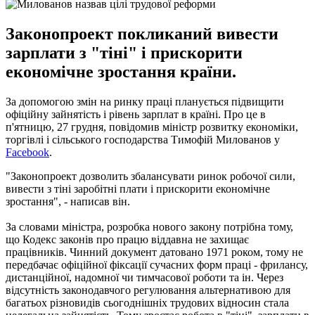
Законопроект покликаний вивести
зарплати з "тіні" і прискорити
економічне зростання країни.
За допомогою змін на ринку праці планується підвищити
офіційну зайнятість і рівень зарплат в країні. Про це в
п'ятницю, 27 грудня, повідомив міністр розвитку економіки,
торгівлі і сільського господарства Тимофій Милованов у
Facebook
.
"Законопроект дозволить збалансувати ринок робочої сили,
вивести з тіні заробітні плати і прискорити економічне
зростання", - написав він.
За словами міністра, розробка нового закону потрібна тому,
що Кодекс законів про працю віддавна не захищає
працівників. Чинний документ датовано 1971 роком, тому не
передбачає офіційної фіксації сучасних форм праці - фрилансу,
дистанційної, надомної чи тимчасової роботи та ін. Через
відсутність законодавчого регулювання альтернативою для
багатьох різновидів сьогоднішніх трудових відносин стала