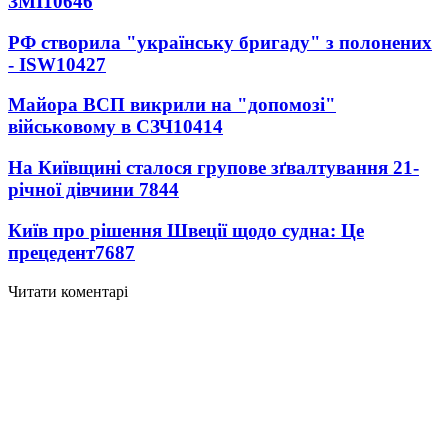
ЗМІ
10646
РФ створила "українську бригаду" з полонених
- ISW
10427
Майора ВСП викрили на "допомозі"
військовому в СЗЧ
10414
На Київщині сталося групове зґвалтування 21-
річної дівчини
7844
Київ про рішення Швеції щодо судна: Це
прецедент
7687
Читати коментарі