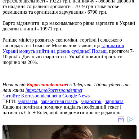
страхової діяльності - 19221 грн, найнижчу - охорона здоров'я
та надання соціальної допомоги - 7019 грн і тимчасове
розміщення та організація харчування - 6790 грн.
Варто відзначити, що максимального рівня зарплати в Україні
досягли в липні - 10971 грн.
Раніше міністр розвитку економіки, торгівлі і сільського
господарства Тимофій Милованов заявив, що
зарплати в
Україні можуть вийти на рівень сусідньої Польщі
протягом 7-
10 років. Для цього зарплати в Україні повинні зростати
щорічно на 20%.
Новини від
Корреспондент.net
в Telegram. Підписуйтесь на
наш канал
https://t.me/korrespondentnet
Читайте Korrespondent.net в Google News
ТЕГИ:
зарплаты
,
заработная плата
,
заработок
,
зарплата
Якщо ви помітили помилку, виділіть необхідний текст і
натисніть Ctrl + Enter, щоб повідомити про це редакцію.