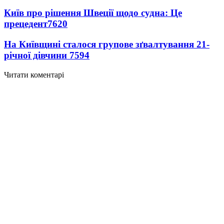
Київ про рішення Швеції щодо судна: Це
прецедент
7620
На Київщині сталося групове зґвалтування 21-
річної дівчини
7594
Читати коментарі