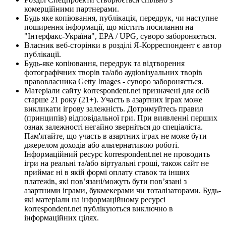
комерційними партнерами.
Будь яке копіювання, публікація, передрук, чи наступне
поширення інформації, що містить посилання на
"Інтерфакс-Україна", EPA / UPG, суворо забороняється.
Власник веб-сторінки в розділі Я-Корреспондент є автор
публікації.
Будь-яке копіювання, передрук та відтворення
фотографічних творів та/або аудіовізуальних творів
правовласника Getty Images - суворо забороняється.
Матеріали сайту korrespondent.net призначені для осіб
старше 21 року (21+). Участь в азартних іграх може
викликати ігрову залежність. Дотримуйтесь правил
(принципів) відповідальної гри. При виявленні перших
ознак залежності негайно зверніться до спеціаліста.
Пам'ятайте, що участь в азартних іграх не може бути
джерелом доходів або альтернативою роботі.
Інформаційний ресурс korrespondent.net не проводить
ігри на реальні та/або віртуальні гроші, також сайт не
приймає ні в якій формі оплату ставок та інших
платежів, які пов’язані/можуть бути пов’язані з
азартними іграми, букмекерами чи тоталізаторами. Будь-
які матеріали на інформаційному ресурсі
korrespondent.net публікуються виключно в
інформаційних цілях.