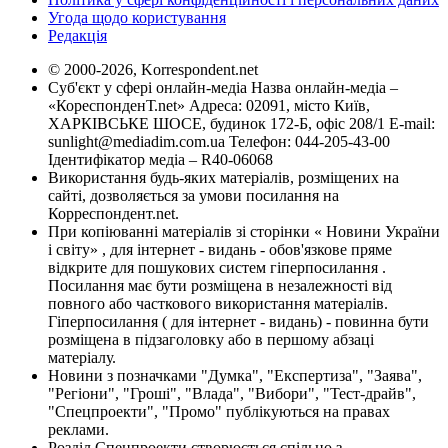
Угода щодо користування
Редакція
© 2000-2026, Korrespondent.net
Суб'єкт у сфері онлайн-медіа Назва онлайн-медіа –
«КореспонденТ.net» Адреса: 02091, місто Київ,
ХАРКІВСЬКЕ ШОСЕ, будинок 172-Б, офіс 208/1 E-mail:
sunlight@mediadim.com.ua
Телефон: 044-205-43-00
Ідентифікатор медіа – R40-06068
Використання будь-яких матеріалів, розміщених на
сайті, дозволяється за умови посилання на
Корреспондент.net.
При копіюванні матеріалів зі сторінки « Новини України
і світу» , для інтернет - видань - обов'язкове пряме
відкрите для пошукових систем гіперпосилання .
Посилання має бути розміщена в незалежності від
повного або часткового використання матеріалів.
Гіперпосилання ( для інтернет - видань) - повинна бути
розміщена в підзаголовку або в першому абзаці
матеріалу.
Новини з позначками "Думка", "Експертиза", "Заява",
"Регіони", "Гроші", "Влада", "Вибори", "Тест-драйв",
"Спецпроекти", "Промо" публікуються на правах
реклами.
Розділ Спецпроекти створюється спільно з