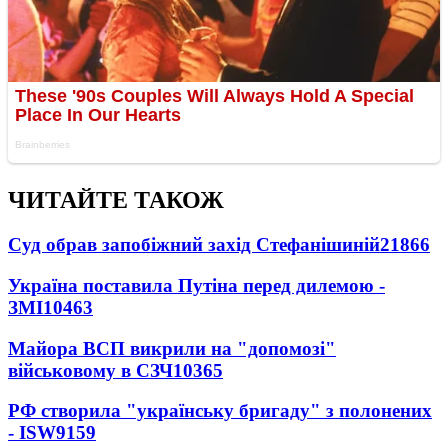
ЧИТАЙТЕ ТАКОЖ
Суд обрав запобіжний захід Стефанішиній
21866
Україна поставила Путіна перед дилемою -
ЗМІ
10463
Майора ВСП викрили на "допомозі"
військовому в СЗЧ
10365
РФ створила "українську бригаду" з полонених
- ISW
9159