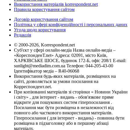
Використання матеріалів korrespondent.net
Правила користування сайтом
Договір користування сайтом
Політика у сфері конфіденційності і персональних даних
Угода щодо користування
Редакція
© 2000-2026, Korrespondent.net
Суб'єкт у сфері онлайн-медіа Назва онлайн-медіа –
«КореспонденТ.net» Адреса: 02091, місто Київ,
ХАРКІВСЬКЕ ШОСЕ, будинок 172-Б, офіс 208/1 E-mail:
sunlight@mediadim.com.ua
Телефон: 044-205-43-00
Ідентифікатор медіа – R40-06068
Використання будь-яких матеріалів, розміщених на
сайті, дозволяється за умови посилання на
Корреспондент.net.
При копіюванні матеріалів зі сторінки « Новини України
і світу» , для інтернет - видань - обов'язкове пряме
відкрите для пошукових систем гіперпосилання .
Посилання має бути розміщена в незалежності від
повного або часткового використання матеріалів.
Гіперпосилання ( для інтернет - видань) - повинна бути
розміщена в підзаголовку або в першому абзаці
матеріалу.