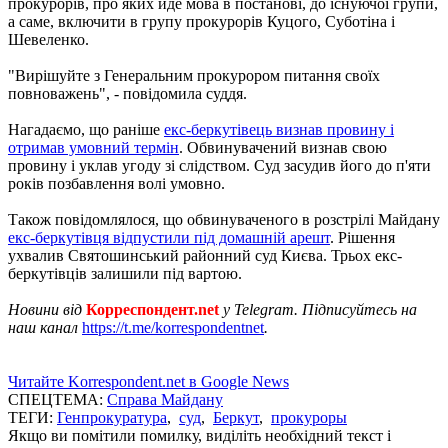
прокурорів, про яких йде мова в постанові, до існуючої групи,
а саме, включити в групу прокурорів Куцого, Суботіна і
Шевеленко.
"Вирішуйте з Генеральним прокурором питання своїх
повноважень", - повідомила суддя.
Нагадаємо, що раніше
екс-беркутівець визнав провину і
отримав умовний термін
. Обвинувачений визнав свою
провину і уклав угоду зі слідством. Суд засудив його до п'яти
років позбавлення волі умовно.
Також повідомлялося, що обвинуваченого в розстрілі Майдану
екс-беркутівця відпустили під домашній арешт
. Рішення
ухвалив Святошинський районний суд Києва. Трьох екс-
беркутівців залишили під вартою.
Новини від
Корреспондент.net
у Telegram. Підписуйтесь на
наш канал
https://t.me/korrespondentnet
.
Читайте Korrespondent.net в Google News
СПЕЦТЕМА:
Справа Майдану
ТЕГИ:
Генпрокуратура
,
суд
,
Беркут
,
прокуроры
Якщо ви помітили помилку, виділіть необхідний текст і