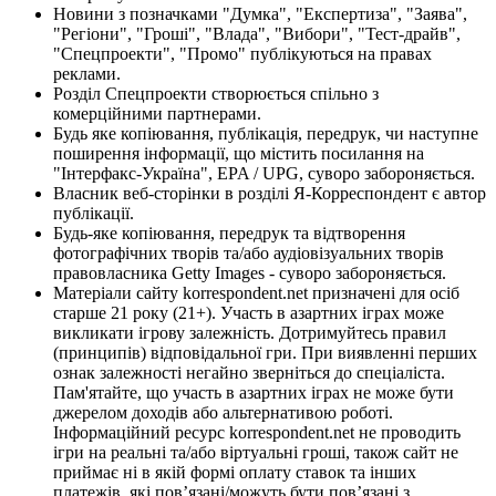
Новини з позначками "Думка", "Експертиза", "Заява",
"Регіони", "Гроші", "Влада", "Вибори", "Тест-драйв",
"Спецпроекти", "Промо" публікуються на правах
реклами.
Розділ Спецпроекти створюється спільно з
комерційними партнерами.
Будь яке копіювання, публікація, передрук, чи наступне
поширення інформації, що містить посилання на
"Інтерфакс-Україна", EPA / UPG, суворо забороняється.
Власник веб-сторінки в розділі Я-Корреспондент є автор
публікації.
Будь-яке копіювання, передрук та відтворення
фотографічних творів та/або аудіовізуальних творів
правовласника Getty Images - суворо забороняється.
Матеріали сайту korrespondent.net призначені для осіб
старше 21 року (21+). Участь в азартних іграх може
викликати ігрову залежність. Дотримуйтесь правил
(принципів) відповідальної гри. При виявленні перших
ознак залежності негайно зверніться до спеціаліста.
Пам'ятайте, що участь в азартних іграх не може бути
джерелом доходів або альтернативою роботі.
Інформаційний ресурс korrespondent.net не проводить
ігри на реальні та/або віртуальні гроші, також сайт не
приймає ні в якій формі оплату ставок та інших
платежів, які пов’язані/можуть бути пов’язані з