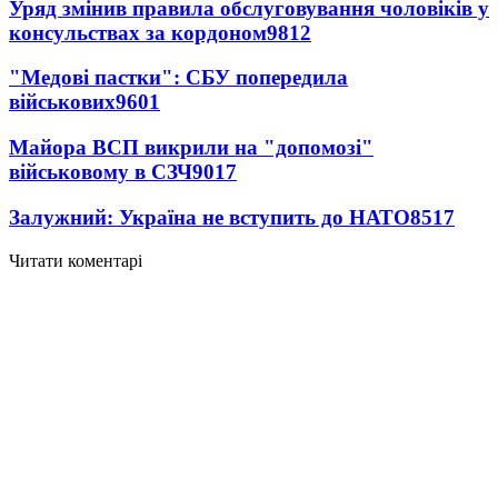
Уряд змінив правила обслуговування чоловіків у
консульствах за кордоном
9812
"Медові пастки": СБУ попередила
військових
9601
Майора ВСП викрили на "допомозі"
військовому в СЗЧ
9017
Залужний: Україна не вступить до НАТО
8517
Читати коментарі