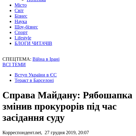
Місто
Світ
Бізнес
Наука
Шоу-бізнес
Спорт
Lifestyle
БЛОГИ ЧИТАЧІВ
СПЕЦТЕМА:
Війна в Ірані
ВСІ ТЕМИ
Вступ України в ЄС
Теракт в Барселоні
Справа Майдану: Рябошапка
змінив прокурорів під час
засідання суду
Корреспондент.net, 27 грудня 2019, 20:07