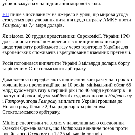
уповноважується на підписання мирової угоди.
ЕП
пише з посиланням на джерело в уряді, що мирова угода
стосується врегулювання питання щодо штрафу АМКУ проти
Газпрому
на 7,4 млрд доларів.
Як відомо, 20 грудня представники Єврокомісії, України і РФ
досягли остаточної домовленості з принципових позицій
щодо транзиту російського газу через територію України для
європейських споживачів і врегулювання взаємних претензій.
Росія погодилася виплатити Україні 3 мільярди доларів боргу
за рішенням Стокгольмського арбітражу.
Домовленості передбачають підписання контракту на 5 років з
можливістю пролонгації ще на 10 років, мінімальний обсяг 65
млрд кубометрів газу в перший рік і по 40 млрд кубометрів - в
наступні 4 роки, відгук майбутніх судових позовів
Нафтогазу
і
Газпрому
, згода
Газпрому
виплатити Україні грошима до
Нового року більше 2,9 млрд доларів за рішенням
Стокгольмського арбітражу.
Міністр енергетики та захисту навколишнього середовища
Олексій Оржель заявив, що
Нафтогаз
відкличе позов проти
російського
Газпрому
на 12,25 мільярдів доларів.