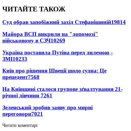
ЧИТАЙТЕ ТАКОЖ
Суд обрав запобіжний захід Стефанішиній
19814
Майора ВСП викрили на "допомозі"
військовому в СЗЧ
10269
Україна поставила Путіна перед дилемою -
ЗМІ
10233
Київ про рішення Швеції щодо судна: Це
прецедент
7568
На Київщині сталося групове зґвалтування 21-
річної дівчини
7261
Зеленський зробив заяву про мирні
переговори
7021
Читати коментарі