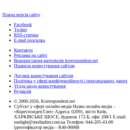
Повна версія сайту
Facebook
Twitter
RSS-стрічки
E-mail розсилка
Контакти
Реклама на сайті
Використання матеріалів korrespondent.net
Правила користування сайтом
Договір користування сайтом
Політика у сфері конфіденційності і персональних даних
Угода щодо користування
Редакція
© 2000-2026, Korrespondent.net
Суб'єкт у сфері онлайн-медіа Назва онлайн-медіа –
«КореспонденТ.net» Адреса: 02091, місто Київ,
ХАРКІВСЬКЕ ШОСЕ, будинок 172-Б, офіс 208/1 E-mail:
sunlight@mediadim.com.ua
Телефон: 044-205-43-00
Ідентифікатор медіа – R40-06068