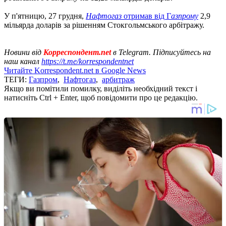
У п'ятницю, 27 грудня,
Нафтогаз
отримав від Г
азпрому
2,9
мільярда доларів за рішенням Стокгольмського арбітражу.
Новини від
Корреспондент.net
в Telegram. Підписуйтесь на
наш канал
https://t.me/korrespondentnet
Читайте Korrespondent.net в Google News
ТЕГИ:
Газпром
,
Нафтогаз
,
арбитраж
Якщо ви помітили помилку, виділіть необхідний текст і
натисніть Ctrl + Enter, щоб повідомити про це редакцію.