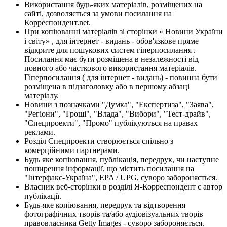
Використання будь-яких матеріалів, розміщених на
сайті, дозволяється за умови посилання на
Корреспондент.net.
При копіюванні матеріалів зі сторінки « Новини України
і світу» , для інтернет - видань - обов'язкове пряме
відкрите для пошукових систем гіперпосилання .
Посилання має бути розміщена в незалежності від
повного або часткового використання матеріалів.
Гіперпосилання ( для інтернет - видань) - повинна бути
розміщена в підзаголовку або в першому абзаці
матеріалу.
Новини з позначками "Думка", "Експертиза", "Заява",
"Регіони", "Гроші", "Влада", "Вибори", "Тест-драйв",
"Спецпроекти", "Промо" публікуються на правах
реклами.
Розділ Спецпроекти створюється спільно з
комерційними партнерами.
Будь яке копіювання, публікація, передрук, чи наступне
поширення інформації, що містить посилання на
"Інтерфакс-Україна", EPA / UPG, суворо забороняється.
Власник веб-сторінки в розділі Я-Корреспондент є автор
публікації.
Будь-яке копіювання, передрук та відтворення
фотографічних творів та/або аудіовізуальних творів
правовласника Getty Images - суворо забороняється.