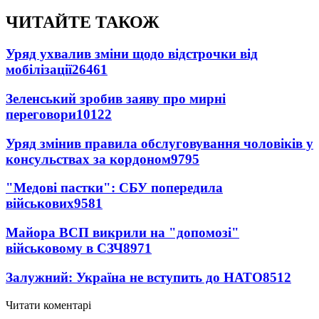
ЧИТАЙТЕ ТАКОЖ
Уряд ухвалив зміни щодо відстрочки від
мобілізації
26461
Зеленський зробив заяву про мирні
переговори
10122
Уряд змінив правила обслуговування чоловіків у
консульствах за кордоном
9795
"Медові пастки": СБУ попередила
військових
9581
Майора ВСП викрили на "допомозі"
військовому в СЗЧ
8971
Залужний: Україна не вступить до НАТО
8512
Читати коментарі