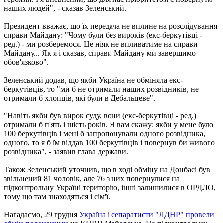
наших людей", - сказав Зеленський.
Президент вважає, що їх передача не вплине на розслідування
справи Майдану: "Чому були без вироків (екс-беркутівці -
ред.) - ми розберемося. Це ніяк не впливатиме на справи
Майдану... Як я і сказав, справи Майдану ми завершимо
обов'язково".
Зеленський додав, що якби Україна не обміняла екс-
беркутівців, то "ми б не отримали наших розвідників, не
отримали б хлопців, які були в Дебальцеве".
"Навіть якби був вирок суду, вони (екс-беркутівці - ред.)
отримали б п'ять і шість років. Я вам скажу: якби у мене було
100 беркутівців і мені б запропонували одного розвідника,
одного, то я б їм віддав 100 беркутівців і повернув би живого
розвідника", - заявив глава держави.
Також Зеленський уточнив, що в ході обміну на Донбасі був
звільнений 81 чоловік, але 76 з них повернулися на
підконтрольну Україні територію, інші залишилися в ОРДЛО,
тому що там знаходяться і сім'ї.
Нагадаємо, 29 грудня
Україна і сепаратисти "ЛДНР" провели