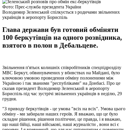
Фото: Прес-служба президента України
Володимир Зеленський спілкується з родичами звільнених
українців в аеропорту Бориспіль
Глава держави був готовий обміняти
100 беркутівців на одного розвідника,
взятого в полон в Дебальцеве.
Звільнення п'ятьох колишніх співробітників спецпідрозділу
МВС Беркут, обвинувачених у вбивствах на Майдані, було
ключовою умовою проведення обміну полоненими між
Україною і так званими "республіками" на Донбасі. Про це
сказав президент Володимир Зеленський в аеропорту
Бориспіль під час зустрічі звільнених українців в неділю, 29
грудня.
"З приводу беркутівців - це умова "всіх на всіх". Умова цього
обміну - ми забирали наших героїв. Я вважаю, що це було
складне рішення, рішення політичне, це правда, і я вважаю,
що наші бійці, наші військові, наші журналісти , вони всі є
героями. І я впевнений, що для нас пріоритетом є повернути