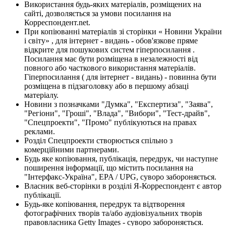
Використання будь-яких матеріалів, розміщених на
сайті, дозволяється за умови посилання на
Корреспондент.net.
При копіюванні матеріалів зі сторінки « Новини України
і світу» , для інтернет - видань - обов'язкове пряме
відкрите для пошукових систем гіперпосилання .
Посилання має бути розміщена в незалежності від
повного або часткового використання матеріалів.
Гіперпосилання ( для інтернет - видань) - повинна бути
розміщена в підзаголовку або в першому абзаці
матеріалу.
Новини з позначками "Думка", "Експертиза", "Заява",
"Регіони", "Гроші", "Влада", "Вибори", "Тест-драйв",
"Спецпроекти", "Промо" публікуються на правах
реклами.
Розділ Спецпроекти створюється спільно з
комерційними партнерами.
Будь яке копіювання, публікація, передрук, чи наступне
поширення інформації, що містить посилання на
"Інтерфакс-Україна", EPA / UPG, суворо забороняється.
Власник веб-сторінки в розділі Я-Корреспондент є автор
публікації.
Будь-яке копіювання, передрук та відтворення
фотографічних творів та/або аудіовізуальних творів
правовласника Getty Images - суворо забороняється.