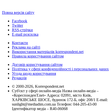
Повна версія сайту
Facebook
Twitter
RSS-стрічки
E-mail розсилка
Контакти
Реклама на сайті
Використання матеріалів korrespondent.net
Правила користування сайтом
Договір користування сайтом
Політика у сфері конфіденційності і персональних даних
Угода щодо користування
Редакція
© 2000-2026, Korrespondent.net
Суб'єкт у сфері онлайн-медіа Назва онлайн-медіа –
«КореспонденТ.net» Адреса: 02091, місто Київ,
ХАРКІВСЬКЕ ШОСЕ, будинок 172-Б, офіс 208/1 E-mail:
sunlight@mediadim.com.ua
Телефон: 044-205-43-00
Ідентифікатор медіа – R40-06068