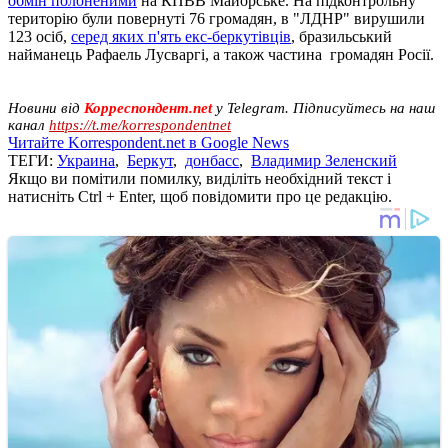
обмін полоненими
на КПВВ Майорське. На підконтрольну
територію були повернуті 76 громадян, в "ЛДНР" вирушили
123 осіб,
серед яких п'ять екс-беркутівців
, бразильський
найманець Рафаель Лусваргі, а також частина громадян Росії.
Новини від
Корреспондент.net
у Telegram. Підписуйтесь на наш
канал
https://t.me/korrespondentnet
Читайте Korrespondent.net в Google News
ТЕГИ:
Украина
,
Беркут
,
донбасс
,
Владимир Зеленский
Якщо ви помітили помилку, виділіть необхідний текст і
натисніть Ctrl + Enter, щоб повідомити про це редакцію.